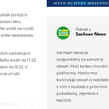
uštěli zbrklých
tantem Miro
lo snížit na rozdíl
Článek z
Sachsen News
e stále nedokázalo
Sachsen News je
zách zaviněných
zodpovědný za samotný
ilo snížit na 17:22,
obsah. Platí kodex chování
dení na 31:22. V
platformy. Platforma
vně ztratil
kontroluje obsah a nakládá
s ním v souladu s právními
požadavky, zejména s
NetzDG.