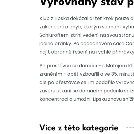
Vyrovnaný stav p
Klub z Lipska dokázal držet krok pouze d
zakončení a chyb, kterým se mohli vyh
Schluroffem, strhl vedení na svou stranu
jediné branky. Po oddechovém čase Carst
najít obranné řešení na rychlé přihrávky
Po přestávce se domácí - s Matějem Kl
zraněním - opět vzbouřili a ve 35. minutě
ale po přestávce se jim podařilo vyrovnat.
závěru utkání se domácím podařilo snížit
koncentraci a umožnil Lipsku znovu snížit
Více z této kategorie