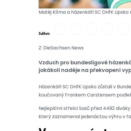
Matěj Klíma a házenkáři SC DHfK Lipsko
Sdílet:
Z: DieSachsen News
Vzduch pro bundesligové házenkáře
jakákoli naděje na překvapení vyp
Házenkáři SC DHfK Lipsko zůstali v Bunde
koučovaný Frankem Carstensem podlehl 
Nejlepšími střelci Sasů před 4492 diváky
který zaznamenal jedenáctou výhru v řad