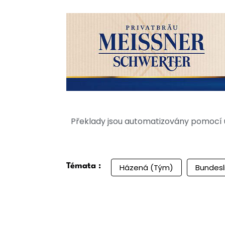
Překlady jsou automatizovány pomocí u
Témata :
Házená (Tým)
Bundesl