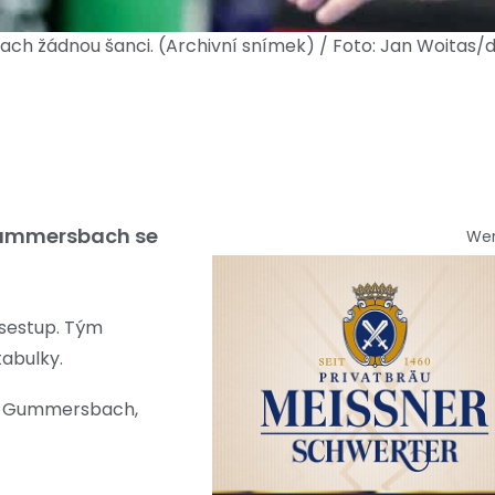
ach žádnou šanci. (Archivní snímek) / Foto: Jan Woitas/
L Gummersbach se
We
 sestup. Tým
abulky.
rtý Gummersbach,