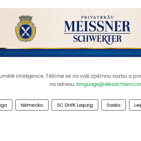
mělé inteligence. Těšíme se na vaši zpětnou vazbu a po
na adresu:
language@diesachsen.c
iga
Německo
SC DHfK Leipzig
Sasko
Le