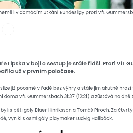
 neměli v domácím utkání Bundesligy proti VfL Gummersb
 Lipska v boji o sestup je stále řidší. Proti Vf
ařila už v prvním poločase.
slize již poosmé v řadě bez výhry a stále jim akutně hrozí
doma VfL Gummersbach 31:37 (12:21) a zůstává na dně t
 byli s pěti góly Blaer Hinriksson a Tomáš Piroch. Za čtv
ě, vynikl s osmi góly playmaker Ludvig Hallbäck.