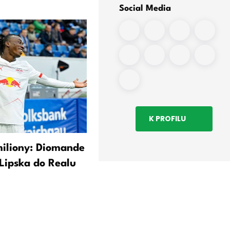
Social Media
K PROFILU
miliony: Diomande
Blíží se přestup do Realu:
 Lipska do Realu
Diomande opouští trénink
kemp