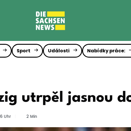
Sport
Události
Nabídky práce:
zig utrpěl jasnou 
6 Uhr
2 Min