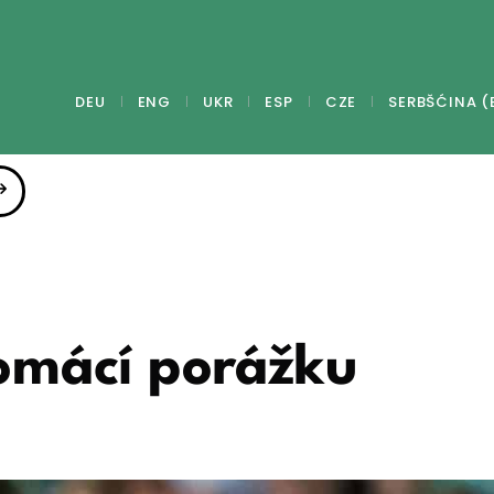
DEU
ENG
UKR
ESP
CZE
SERBŠĆINA (
domácí porážku