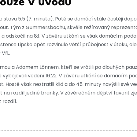
ouze v úvodu
o stavu 5:5 (7. minuta). Poté se domácí stále častěji dopo
nout. Tým z Gummersbachu, skvěle režírovaný reprezen
 a odskočil na 8:1. V závěru utkání se však domácím podaři
ense Lipsko opět rozvinulo větší průbojnost v útoku, al
 VfL.
ímou a Adamem Lönnem, kteří se vrátili po dlouhých pau
 vybojovali vedení 16:22. V závěru utkání se domácím podař
 Hosté však neztratili klid a do 45. minuty navýšili své ve
 na rozdíl jediné branky. V závěrečném dějství favorit zje
 rozdíl.