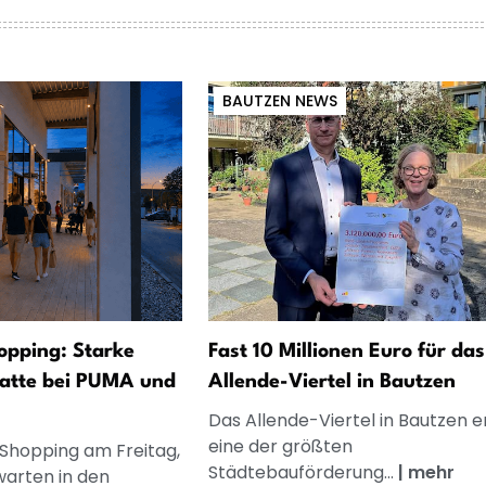
BAUTZEN NEWS
opping: Starke
Fast 10 Millionen Euro für das
atte bei PUMA und
Allende-Viertel in Bautzen
Das Allende-Viertel in Bautzen e
eine der größten
 Shopping am Freitag,
Städtebauförderung...
|
mehr
warten in den