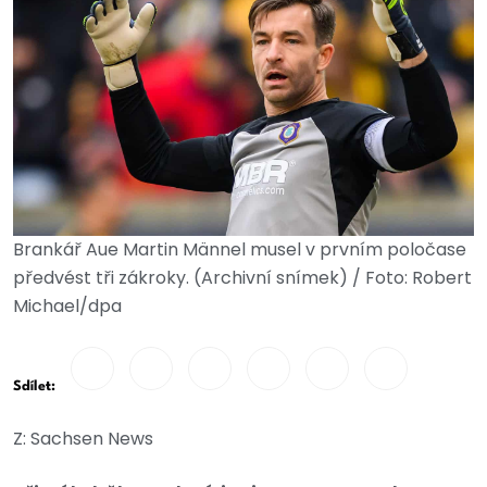
Brankář Aue Martin Männel musel v prvním poločase
předvést tři zákroky. (Archivní snímek) / Foto: Robert
Michael/dpa
Sdílet:
Z: Sachsen News