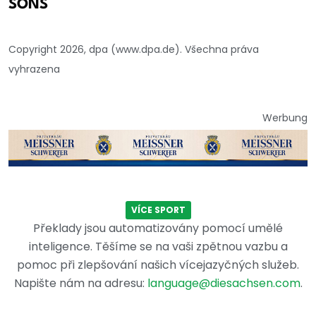
SONS
Copyright 2026, dpa (www.dpa.de). Všechna práva
vyhrazena
Werbung
VÍCE SPORT
Překlady jsou automatizovány pomocí umělé
inteligence. Těšíme se na vaši zpětnou vazbu a
pomoc při zlepšování našich vícejazyčných služeb.
Napište nám na adresu:
language@diesachsen.com
.