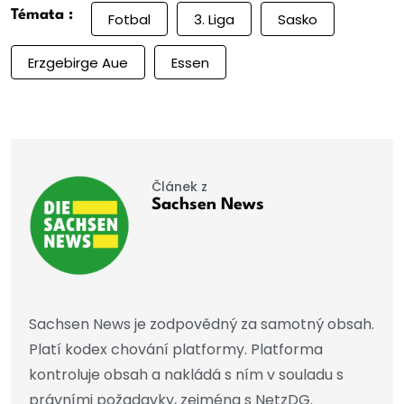
Témata :
Fotbal
3. Liga
Sasko
Erzgebirge Aue
Essen
Článek z
Sachsen News
Sachsen News je zodpovědný za samotný obsah.
Platí kodex chování platformy. Platforma
kontroluje obsah a nakládá s ním v souladu s
právními požadavky, zejména s NetzDG.