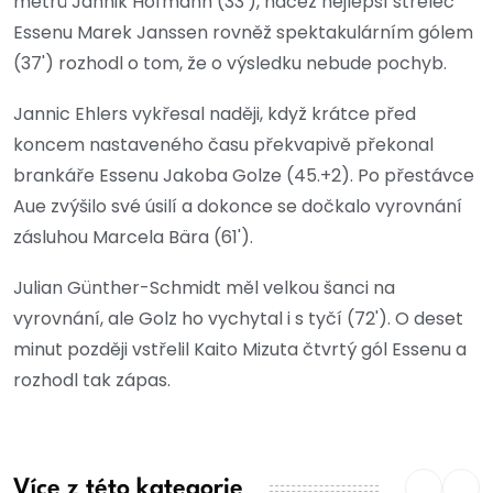
metrů Jannik Hofmann (33'), načež nejlepší střelec
Essenu Marek Janssen rovněž spektakulárním gólem
(37') rozhodl o tom, že o výsledku nebude pochyb.
Jannic Ehlers vykřesal naději, když krátce před
koncem nastaveného času překvapivě překonal
brankáře Essenu Jakoba Golze (45.+2). Po přestávce
Aue zvýšilo své úsilí a dokonce se dočkalo vyrovnání
zásluhou Marcela Bära (61').
Julian Günther-Schmidt měl velkou šanci na
vyrovnání, ale Golz ho vychytal i s tyčí (72'). O deset
minut později vstřelil Kaito Mizuta čtvrtý gól Essenu a
rozhodl tak zápas.
Více z této kategorie