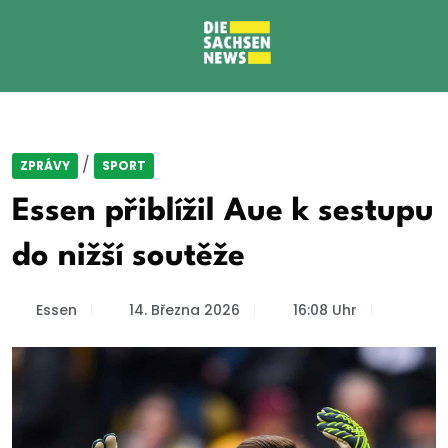
/
ZPRÁVY
SPORT
Essen přiblížil Aue k sestupu
do nižší soutěže
Essen
14. Března 2026
16:08 Uhr