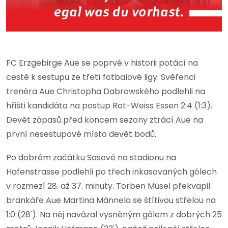
FC Erzgebirge Aue se poprvé v historii potácí na
cestě k sestupu ze třetí fotbalové ligy. Svěřenci
trenéra Aue Christopha Dabrowského podlehli na
hřišti kandidáta na postup Rot-Weiss Essen 2:4 (1:3).
Devět zápasů před koncem sezony ztrácí Aue na
první nesestupové místo devět bodů.
Po dobrém začátku Sasové na stadionu na
Hafenstrasse podlehli po třech inkasovaných gólech
v rozmezí 28. až 37. minuty. Torben Müsel překvapil
brankáře Aue Martina Männela se štítivou střelou na
1:0 (28'). Na něj navázal vysněným gólem z dobrých 25