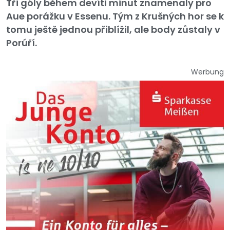
Tři góly během devíti minut znamenaly pro
Aue porážku v Essenu. Tým z Krušných hor se k
tomu ještě jednou přiblížil, ale body zůstaly v
Porúří.
Werbung