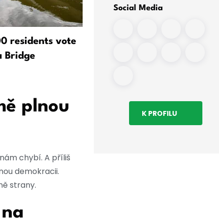
Social Media
0 residents vote
Von Angern: Migrace je pr
a Bridge
Sasko-Anhaltsko přínosem
mě plnou
K PROFILU
ám chybí. A příliš
nou demokracii.
ně strany.
 na