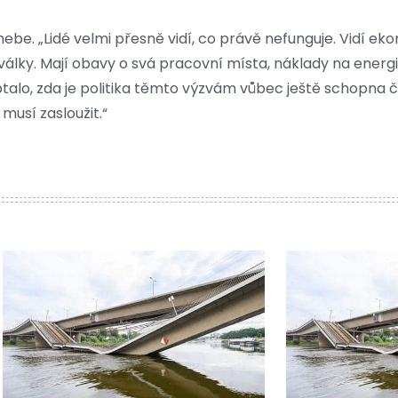
ebe. „Lidé velmi přesně vidí, co právě nefunguje. Vidí eko
a války. Mají obavy o svá pracovní místa, náklady na energ
talo, zda je politika těmto výzvám vůbec ještě schopna čeli
 musí zasloužit.“