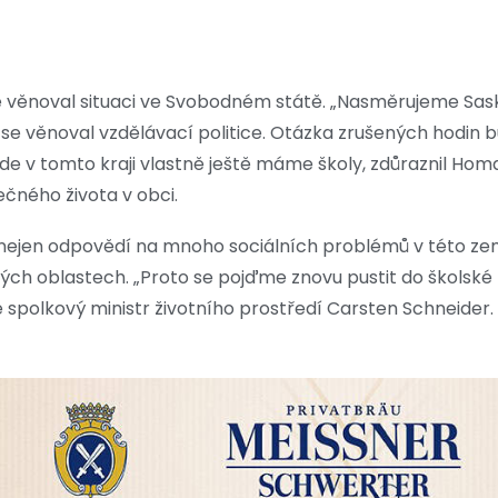
věnoval situaci ve Svobodném státě. „Nasměrujeme Sask
 se věnoval vzdělávací politice. Otázka zrušených hodin b
de v tomto kraji vlastně ještě máme školy, zdůraznil Homa
lečného života v obci.
nejen odpovědí na mnoho sociálních problémů v této zem
ch oblastech. „Proto se pojďme znovu pustit do školské 
 spolkový ministr životního prostředí Carsten Schneider.