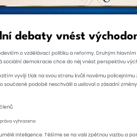
dní debaty vnést východo
edevším o vzdělávací politiku a reformy. Druhým hlavním
ská sociální demokracie chce do něj vnést perspektivu v
itím vyvíjí tlak na svou stranu kvůli novému policejnímu
o současné podobě neschválil a usiloval o zásadní změny. 
členů.
 práva vyhrazena
mělé inteligence. Těšíme se na vaši zpětnou vazbu a po