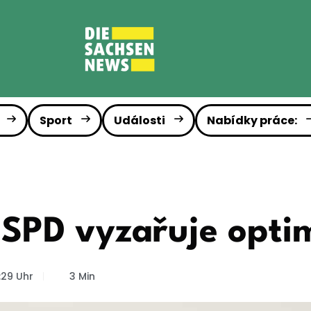
Sport
Události
Nabídky práce:
 SPD vyzařuje opti
1:29 Uhr
3 Min