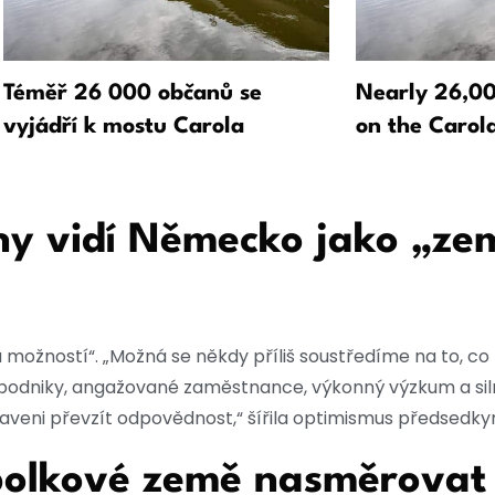
Téměř 26 000 občanů se
Nearly 26,00
vyjádří k mostu Carola
on the Carol
ny vidí Německo jako „ze
ožností“. „Možná se někdy příliš soustředíme na to, co n
podniky, angažované zaměstnance, výkonný výzkum a sil
praveni převzít odpovědnost,“ šířila optimismus předsedky
polkové země nasměrovat