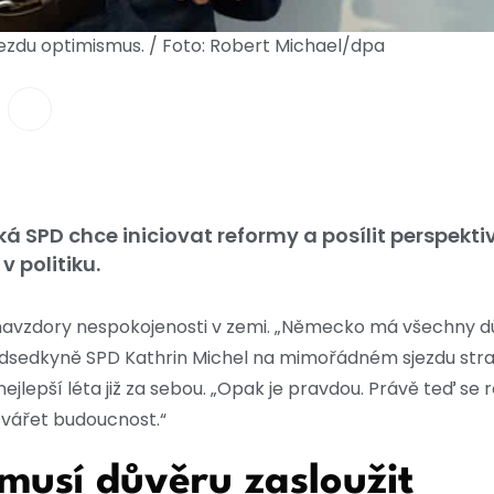
ezdu optimismus. / Foto: Robert Michael/dpa
á SPD chce iniciovat reformy a posílit perspekt
 politiku.
navzdory nespokojenosti v zemi. „Německo má všechny d
dsedkyně SPD Kathrin Michel na mimořádném sjezdu str
jlepší léta již za sebou. „Opak je pravdou. Právě teď se 
tvářet budoucnost.“
i musí důvěru zasloužit