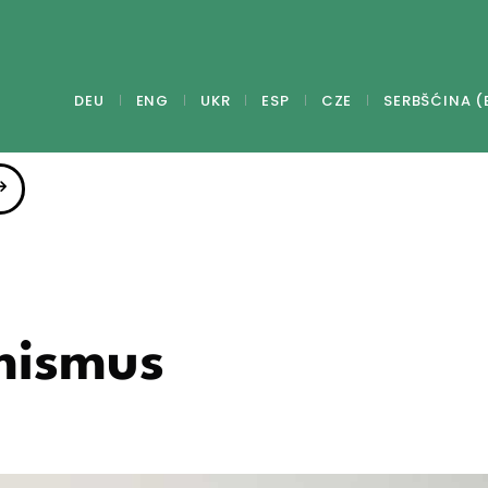
DEU
ENG
UKR
ESP
CZE
SERBŠĆINA (
mismus