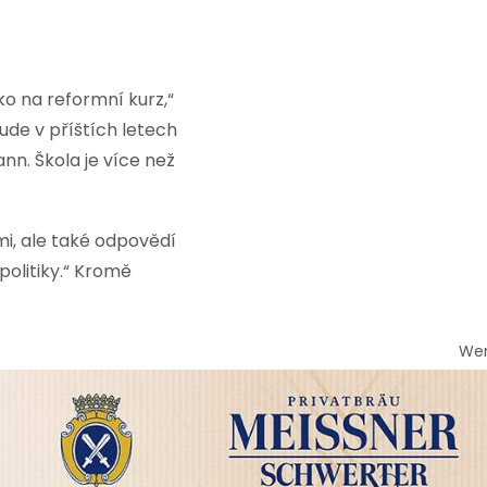
o na reformní kurz,“
ude v příštích letech
nn. Škola je více než
i, ale také odpovědí
politiky.“ Kromě
We