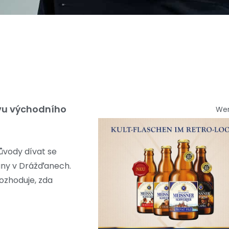
ivu východního
We
ůvody dívat se
any v Drážďanech.
rozhoduje, zda