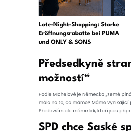
na letišti
Late-Night-Shopping: Starke
Eröffnungsrabatte bei PUMA
und ONLY & SONS
Předsedkyně stra
možností“
Podle Michelové je Německo „země plná m
málo na to, co máme? Máme vynikající 
Především ale máme lidi, kteří jsou při
SPD chce Saské s