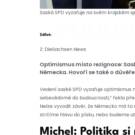
Saská SPD vyzařuje na svém krajském sj
Sdílet:
Z: DieSachsen News
Optimismus místo rezignace: Sask
Německa. Hovoří se také o důvěře v
Vedení saské SPD vyzařuje optimismus 
sebevědomě do budoucnosti,“ řekla pře
Nelze vyvodit závěr, že Německo má ta ne
strčíme hlavu do písku, nebo budeme u
Michel: Politika s