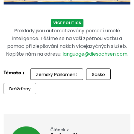
VÍCE POLITICS
Překlady jsou automatizovány pomocí umělé
inteligence. Těšíme se na vaši zpětnou vazbu a
pomoc při zlepšování našich vícejazyčných služeb.
Napište nám na adresu:
language@diesachsen.com
.
Témata :
Zemský Parlament
Sasko
Drážďany
Článek z