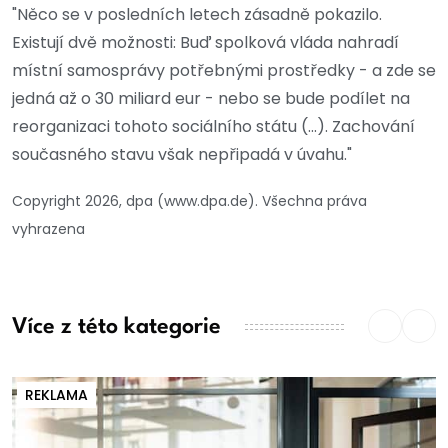
"Něco se v posledních letech zásadně pokazilo.
Existují dvě možnosti: Buď spolková vláda nahradí
místní samosprávy potřebnými prostředky - a zde se
jedná až o 30 miliard eur - nebo se bude podílet na
reorganizaci tohoto sociálního státu (...). Zachování
současného stavu však nepřipadá v úvahu."
Copyright 2026, dpa (www.dpa.de). Všechna práva
vyhrazena
Více z této kategorie
REKLAMA