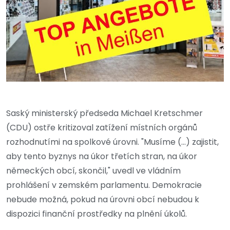
Saský ministerský předseda Michael Kretschmer
(CDU) ostře kritizoval zatížení místních orgánů
rozhodnutími na spolkové úrovni. "Musíme (...) zajistit,
aby tento byznys na úkor třetích stran, na úkor
německých obcí, skončil," uvedl ve vládním
prohlášení v zemském parlamentu. Demokracie
nebude možná, pokud na úrovni obcí nebudou k
dispozici finanční prostředky na plnění úkolů.