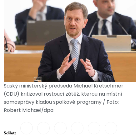
Saský ministerský předseda Michael Kretschmer
(CDU) kritizoval rostoucí zátěž, kterou na místní
samosprávy kladou spolkové programy / Foto:
Robert Michael/dpa
Sdílet: