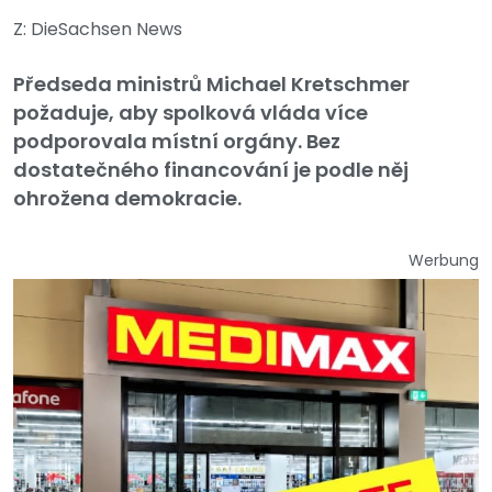
Z: DieSachsen News
Předseda ministrů Michael Kretschmer
požaduje, aby spolková vláda více
podporovala místní orgány. Bez
dostatečného financování je podle něj
ohrožena demokracie.
Werbung