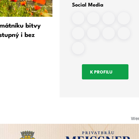
Social Media
mátníku bitvy
Richard Wagner v finanční
stupný i bez
tísni: sbírka získává důkaz
materiál
K PROFILU
We