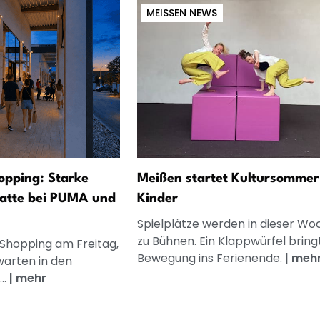
MEISSEN NEWS
opping: Starke
Meißen startet Kultursommer
atte bei PUMA und
Kinder
Spielplätze werden in dieser Wo
zu Bühnen. Ein Klappwürfel bring
 Shopping am Freitag,
Bewegung ins Ferienende.
|
meh
warten in den
..
|
mehr