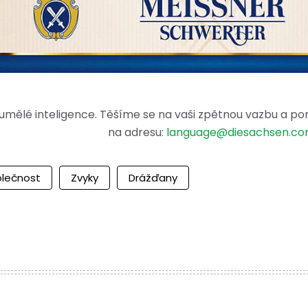
mělé inteligence. Těšíme se na vaši zpětnou vazbu a po
na adresu:
language@diesachsen.c
lečnost
Zvyky
Drážďany