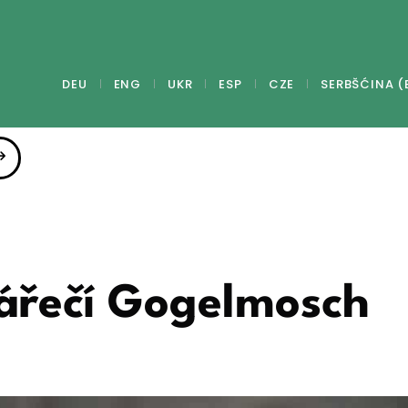
DEU
ENG
UKR
ESP
CZE
SERBŠĆINA (
nářečí Gogelmosch