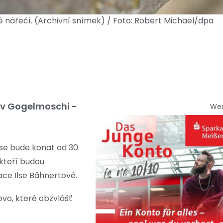
é nářečí. (Archivní snímek) / Foto: Robert Michael/dpa
u v Gogelmoschi -
We
 se bude konat od 30.
 kteří budou
ce Ilse Bähnertové.
ovo, které obzvlášť