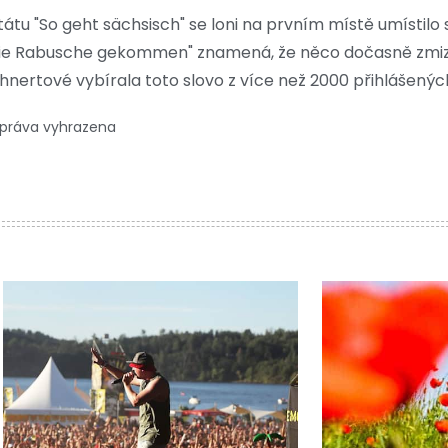
átu "So geht sächsisch" se loni na prvním místě umístilo 
n die Rabusche gekommen" znamená, že něco dočasně zmi
nertové vybírala toto slovo z více než 2000 přihlášenýc
 práva vyhrazena