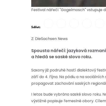
Festival nářečí "Gogelmosch" vstupuje d
Sdílet:
Z: DieSachsen News
Spousta nářečí: jazyková rozmani
a hledá se saské slovo roku.
Saxony již podruhé hostí dialektový fest
září do 4. října. Na pódiu a na sociálníc
propagovat zachování saských regionáln
I letos bude vybráno saské slovo roku. 
výstižně popisuje řemeslné obory. Cílem 