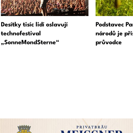
Desítky tisíc lidí oslavují
Podstavec Pa
technofestival
národů je pří
„SonneMondSterne“
průvodce