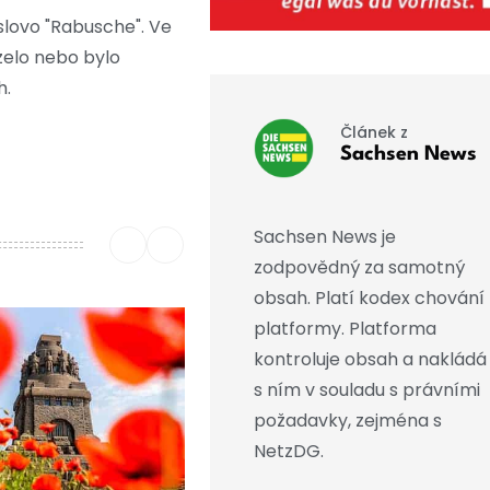
slovo "Rabusche". Ve
zelo nebo bylo
h.
Článek z
Sachsen News
Sachsen News je
zodpovědný za samotný
obsah. Platí kodex chování
platformy. Platforma
kontroluje obsah a nakládá
s ním v souladu s právními
požadavky, zejména s
NetzDG.