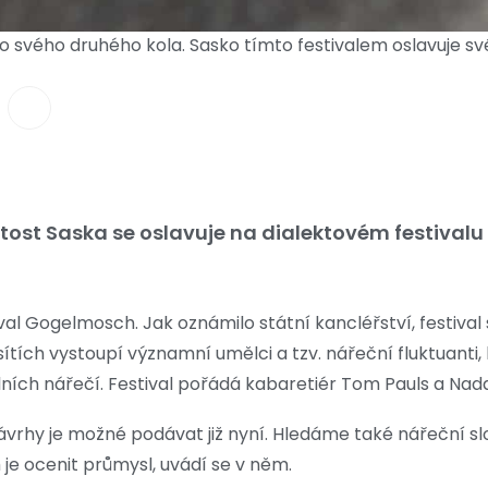
o svého druhého kola. Sasko tímto festivalem oslavuje sv
tost Saska se oslavuje na dialektovém festival
ival Gogelmosch. Jak oznámilo státní kancléřství, festival
h sítích vystoupí významní umělci a tzv. nářeční fluktuanti,
ích nářečí. Festival pořádá kabaretiér Tom Pauls a Nada
Návrhy je možné podávat již nyní. Hledáme také nářeční sl
je ocenit průmysl, uvádí se v něm.