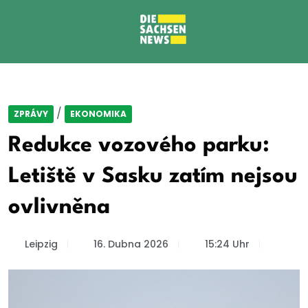
/
ZPRÁVY
EKONOMIKA
Redukce vozového parku:
Letiště v Sasku zatím nejsou
ovlivněna
Leipzig
16. Dubna 2026
15:24 Uhr