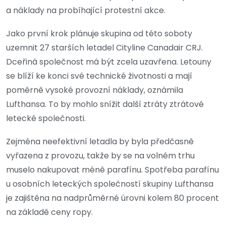
a náklady na probíhající protestní akce.
Jako první krok plánuje skupina od této soboty
uzemnit 27 starších letadel Cityline Canadair CRJ.
Dceřiná společnost má být zcela uzavřena. Letouny
se blíží ke konci své technické životnosti a mají
poměrně vysoké provozní náklady, oznámila
Lufthansa. To by mohlo snížit další ztráty ztrátové
letecké společnosti.
Zejména neefektivní letadla by byla předčasně
vyřazena z provozu, takže by se na volném trhu
muselo nakupovat méně parafínu. Spotřeba parafínu
u osobních leteckých společností skupiny Lufthansa
je zajištěna na nadprůměrné úrovni kolem 80 procent
na základě ceny ropy.