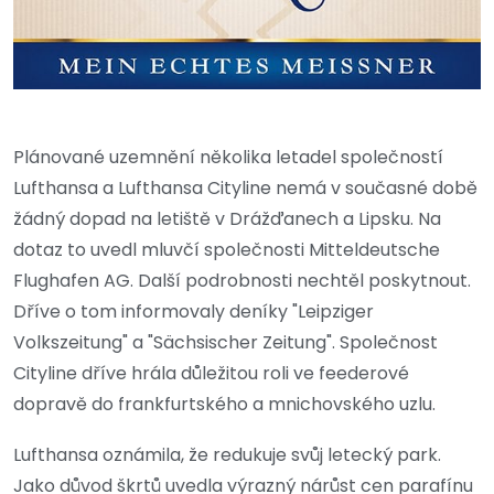
Plánované uzemnění několika letadel společností
Lufthansa a Lufthansa Cityline nemá v současné době
žádný dopad na letiště v Drážďanech a Lipsku. Na
dotaz to uvedl mluvčí společnosti Mitteldeutsche
Flughafen AG. Další podrobnosti nechtěl poskytnout.
Dříve o tom informovaly deníky "Leipziger
Volkszeitung" a "Sächsischer Zeitung". Společnost
Cityline dříve hrála důležitou roli ve feederové
dopravě do frankfurtského a mnichovského uzlu.
Lufthansa oznámila, že redukuje svůj letecký park.
Jako důvod škrtů uvedla výrazný nárůst cen parafínu