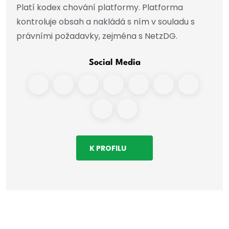
Platí kodex chování platformy. Platforma
kontroluje obsah a nakládá s ním v souladu s
právními požadavky, zejména s NetzDG.
Social Media
K PROFILU