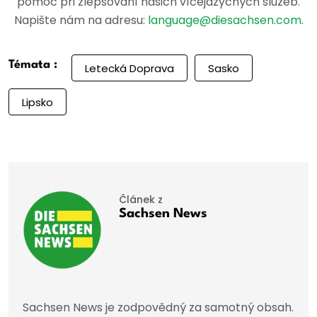
pomoc při zlepšování našich vícejazyčných služeb.
Napište nám na adresu:
language@diesachsen.com
.
Témata :
Letecká Doprava
Sasko
Lipsko
Článek z
Sachsen News
Sachsen News je zodpovědný za samotný obsah.