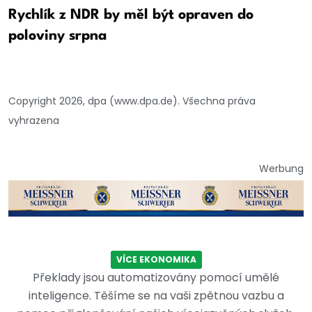
Rychlík z NDR by měl být opraven do
poloviny srpna
Copyright 2026, dpa (www.dpa.de). Všechna práva
vyhrazena
Werbung
VÍCE EKONOMIKA
Překlady jsou automatizovány pomocí umělé
inteligence. Těšíme se na vaši zpětnou vazbu a