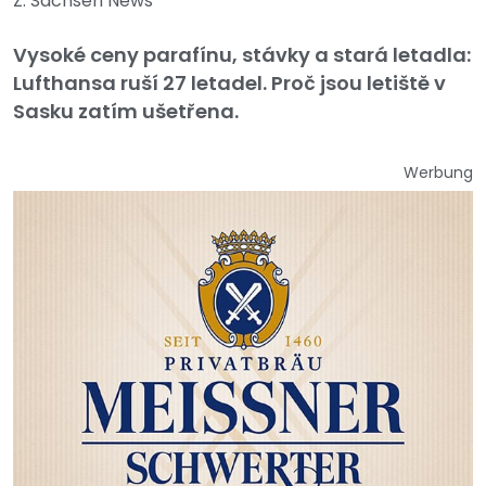
Z: Sachsen News
Vysoké ceny parafínu, stávky a stará letadla:
Lufthansa ruší 27 letadel. Proč jsou letiště v
Sasku zatím ušetřena.
Werbung