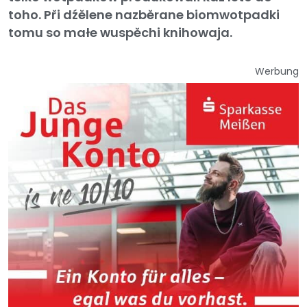
toho. Při dźělene nazběrane biomwotpadki
tomu so małe wuspěchi knihowaja.
Werbung