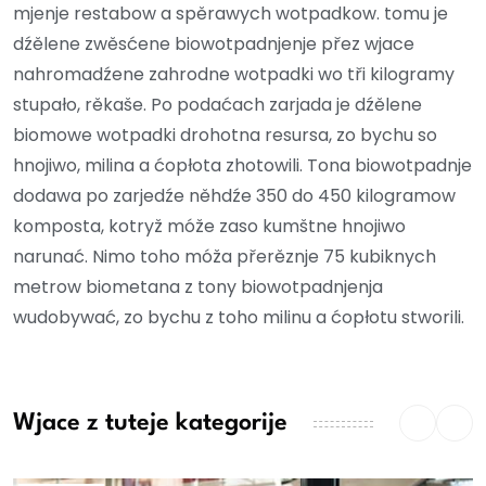
mjenje restabow a spěrawych wotpadkow. tomu je
dźělene zwěsćene biowotpadnjenje přez wjace
nahromadźene zahrodne wotpadki wo tři kilogramy
stupało, rěkaše. Po podaćach zarjada je dźělene
biomowe wotpadki drohotna resursa, zo bychu so
hnojiwo, milina a ćopłota zhotowili. Tona biowotpadnje
dodawa po zarjedźe něhdźe 350 do 450 kilogramow
komposta, kotryž móže zaso kumštne hnojiwo
narunać. Nimo toho móža přerěznje 75 kubiknych
metrow biometana z tony biowotpadnjenja
wudobywać, zo bychu z toho milinu a ćopłotu stworili.
Wjace z tuteje kategorije