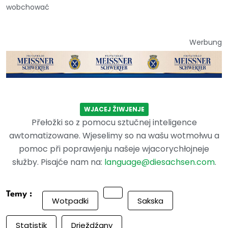
wobchować
Werbung
WJACEJ ŽIWJENJE
Přełožki so z pomocu sztučnej inteligence
awtomatizowane. Wjeselimy so na wašu wotmołwu a
pomoc při poprawjenju našeje wjacorychłojneje
słužby. Pisajće nam na:
language@diesachsen.com
.
Temy :
Wotpadki
Sakska
Statistik
Drježdźany