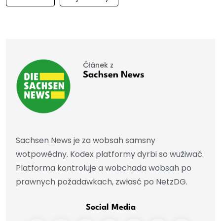
Čłánek z
Sachsen News
Sachsen News je za wobsah samsny
wotpowědny. Kodex platformy dyrbi so wužiwać.
Platforma kontroluje a wobchada wobsah po
prawnych požadawkach, zwłasć po NetzDG.
Social Media