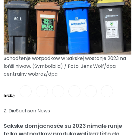
Schadźenje wotpadkow w Sakskej wostanje 2023 na
lońši niwow. (Symbolbild) / Foto: Jens Wolf/dpa-
centralny wobraz/dpa
Dźělić:
Z: DieSachsen News
Sakske domjacnosće su 2023 nimale runje
telko wotpadkow produkowali kaž lěto do