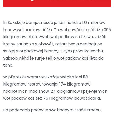
In Sakskeje domjacnosće je loni něhdźe 1,6 milionow
tonow wotpadkow dóšło. To wotpowěduje něhdźe 395
kilogramow etatowych wotpadkow na hłowu, zdźěli
krajny zarjad za wobswět, ratarstwo a geologiju w
swojej wotpadkowej bilancy. Z tym produkowachu
Saksojo něhdźe runje telko wotpadkow kaž lěto do
toho.
W přerězku wotstroni kóždy Wěcka loni 118
kilogramow restawrowanja, 174 kilogramow
hódnotnych maćiznow, 27 kilogramow sprjewjenych
wotpadkow kaž tež 75 kilogramow biowotpadka.
Po podaćach padny w swobodnym staće trochu