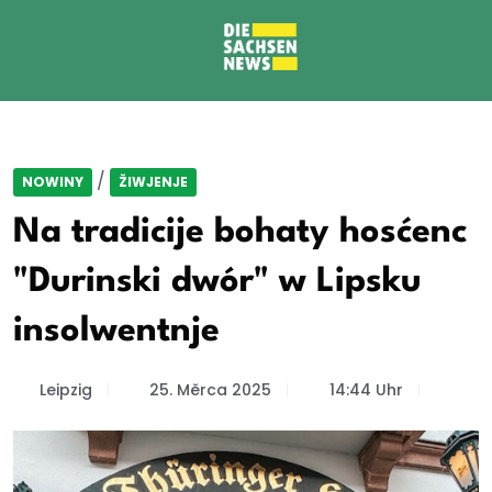
/
NOWINY
ŽIWJENJE
Na tradicije bohaty hosćenc
"Durinski dwór" w Lipsku
insolwentnje
Leipzig
25. Měrca 2025
14:44 Uhr