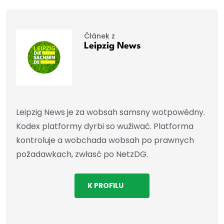
Čłánek z
Leipzig News
Leipzig News je za wobsah samsny wotpowědny.
Kodex platformy dyrbi so wužiwać. Platforma
kontroluje a wobchada wobsah po prawnych
požadawkach, zwłasć po NetzDG.
K PROFILU