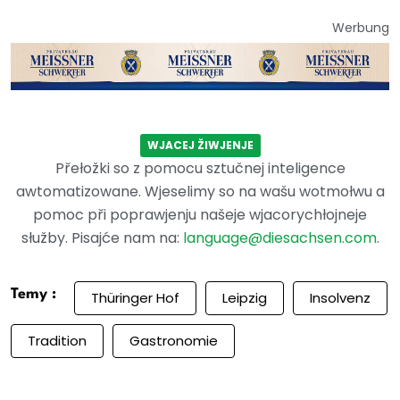
Werbung
WJACEJ ŽIWJENJE
Přełožki so z pomocu sztučnej inteligence
awtomatizowane. Wjeselimy so na wašu wotmołwu a
pomoc při poprawjenju našeje wjacorychłojneje
słužby. Pisajće nam na:
language@diesachsen.com
.
Temy :
Thüringer Hof
Leipzig
Insolvenz
Tradition
Gastronomie