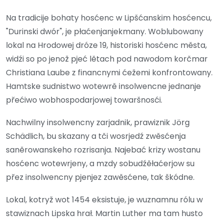
Na tradicije bohaty hosćenc w Lipšćanskim hosćencu,
"Durinski dwór", je płaćenjanjekmany. Woblubowany
lokal na Hrodowej dróze 19, historiski hosćenc města,
widźi so po jenož pjeć lětach pod nawodom korčmar
Christiana Laube z financnymi ćežemi konfrontowany.
Hamtske sudnistwo wotewrě insolwencne jednanje
přećiwo wobhospodarjowej towaršnosći.
Nachwilny insolwencny zarjadnik, prawiznik Jörg
Schädlich, bu skazany a tči wosrjedź zwěsćenja
saněrowanskeho rozrisanja. Najebać krizy wostanu
hosćenc wotewrjeny, a mzdy sobudźěłaćerjow su
přez insolwencny pjenjez zawěsćene, tak škódne.
Lokal, kotryž wot 1454 eksistuje, je wuznamnu rólu w
stawiznach Lipska hrał. Martin Luther ma tam husto