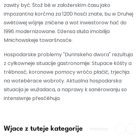
zawity być. Štož bě w załožerskim času jako
impozantna korčma za 1200 hosći znate, bu w Druhej
swětowej wójnje zničene a wot inwestorow hač do
1996 modernizowane. Dźensa słuša imobilija
Mnichowskeje towaršnosće.
Hospodarske problemy "Durinskeho dwora" rezultuja
z cyłkowneje situacije gastronomije: Stupace kóšty a
trěbnosć, koronowe pomocy wróćo płaćić, trjechja
na woteběrace wobroty. Aktualna hospodarska
situacija je wužadaca, a naprawy k saněrowanju so
intensiwnje přesćěhuja.
Wjace z tuteje kategorije