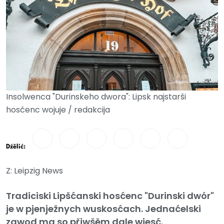
Insolwenca "Durinskeho dwora": Lipsk najstarši
hosćenc wojuje / redakcija
Dźělić:
Z: Leipzig News
Tradiciski Lipšćanski hosćenc "Durinski dwór"
je w pjenježnych wuskosćach. Jednaćelski
zawod ma so přiwšěm dale wjesć.