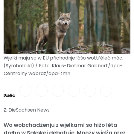
Wjelki maja so w EU přichodnje lóšo wottřěleć móc.
(Symbolbild) / Foto: Klaus-Dietmar Gabbert/dpa-
Centralny wobraz/dpa-tmn
Dźělić:
Z: DieSachsen News
Wo wobchadźenju z wjelkami so hižo lěta
dołho w Sakskej debatuje. Mnozy widźa přez