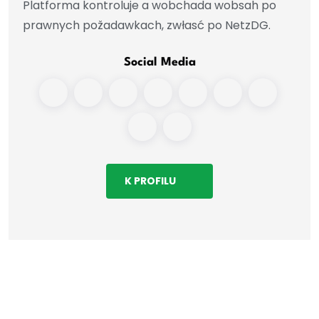
Platforma kontroluje a wobchada wobsah po
prawnych požadawkach, zwłasć po NetzDG.
Social Media
K PROFILU