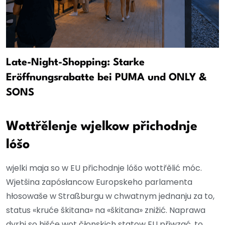
Late-Night-Shopping: Starke
Eröffnungsrabatte bei PUMA und ONLY &
SONS
Wottřělenje wjelkow přichodnje
lóšo
wjelki maja so w EU přichodnje lóšo wottřělić móc.
Wjetšina zapósłancow Europskeho parlamenta
hłosowaše w Straßburgu w chwatnym jednanju za to,
status «kruće škitana» na «škitana» znižić. Naprawa
dyrbi so hišće wot čłonskich statow EU přiwzać, to