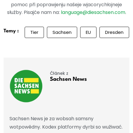
pomoc při poprawjenju našeje wjacorychłojneje
słužby. Pisajće nam na:
language@diesachsen.com
.
Temy :
Tier
Sachsen
EU
Dresden
Čłánek z
Sachsen News
Sachsen News je za wobsah samsny
wotpowědny. Kodex platformy dyrbi so wužiwać.