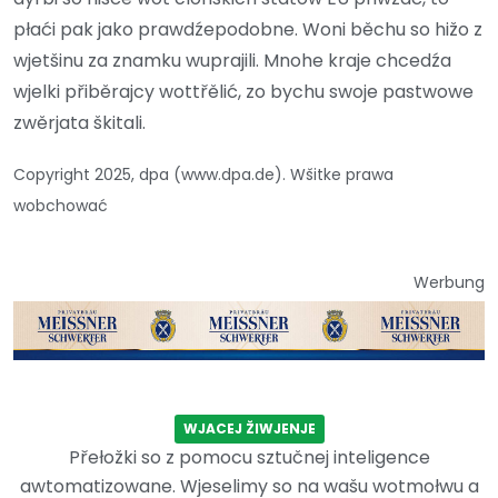
płaći pak jako prawdźepodobne. Woni běchu so hižo z
wjetšinu za znamku wuprajili. Mnohe kraje chcedźa
wjelki přiběrajcy wottřělić, zo bychu swoje pastwowe
zwěrjata škitali.
Copyright 2025, dpa (www.dpa.de). Wšitke prawa
wobchować
Werbung
WJACEJ ŽIWJENJE
Přełožki so z pomocu sztučnej inteligence
awtomatizowane. Wjeselimy so na wašu wotmołwu a