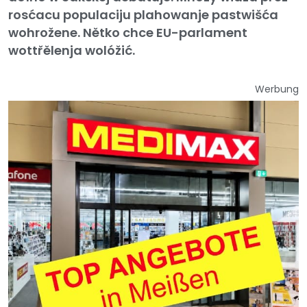
rosćacu populaciju plahowanje pastwišća
wohrožene. Nětko chce EU-parlament
wottřělenja wolóžić.
Werbung