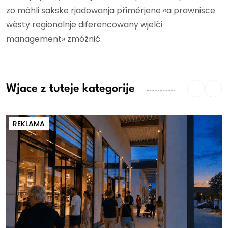
zo móhli sakske rjadowanja přiměrjene «a prawnisce
wěsty regionalnje diferencowany wjelči
management» zmóžnić.
Wjace z tuteje kategorije
REKLAMA