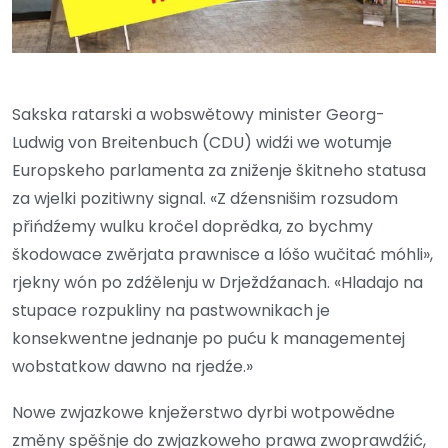
Sakska ratarski a wobswětowy minister Georg-
Ludwig von Breitenbuch (CDU) widźi we wotumje
Europskeho parlamenta za zniženje škitneho statusa
za wjelki pozitiwny signal. «Z dźensnišim rozsudom
přińdźemy wulku kročel doprědka, zo bychmy
škodowace zwěrjata prawnisce a lóšo wučitać móhli»,
rjekny wón po zdźělenju w Drježdźanach. «Hladajo na
stupace rozpukliny na pastwownikach je
konsekwentne jednanje po puću k managementej
wobstatkow dawno na rjedźe.»
Nowe zwjazkowe knježerstwo dyrbi wotpowědne
změny spěšnje do zwjazkoweho prawa zwoprawdźić,