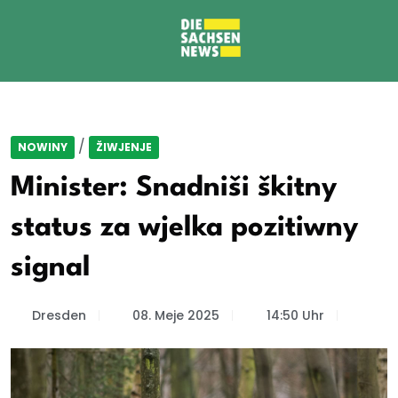
/
NOWINY
ŽIWJENJE
Minister: Snadniši škitny
status za wjelka pozitiwny
signal
Dresden
08. Meje 2025
14:50 Uhr