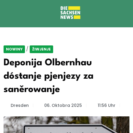
/
NOWINY
ŽIWJENJE
Deponija Olbernhau
dóstanje pjenjezy za
saněrowanje
Dresden
06. Oktobra 2025
11:56 Uhr