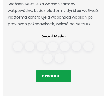
Sachsen News je za wobsah samsny
wotpowědny. Kodex platformy dyrbi so wužiwać.
Platforma kontroluje a wobchada wobsah po
prawnych požadawkach, zwłasć po NetzDG.
Social Media
K PROFILU