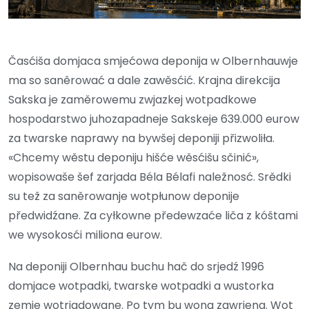
Časćiša domjaca smjećowa deponija w Olbernhauwje
ma so saněrować a dale zawěsćić. Krajna direkcija
Sakska je zaměrowemu zwjazkej wotpadkowe
hospodarstwo juhozapadneje Sakskeje 639.000 eurow
za twarske naprawy na bywšej deponiji přizwoliła.
«Chcemy wěstu deponiju hišće wěsćišu sčinić»,
wopisowaše šef zarjada Béla Bélafi naležnosć. Srědki
su tež za saněrowanje wotpłunow deponije
předwidźane. Za cyłkowne předewzaće liča z kóštami
we wysokosći miliona eurow.
Na deponiji Olbernhau buchu hač do srjedź 1996
domjace wotpadki, twarske wotpadki a wustorka
zemje wotrjadowane. Po tym bu wona zawrjena. Wot