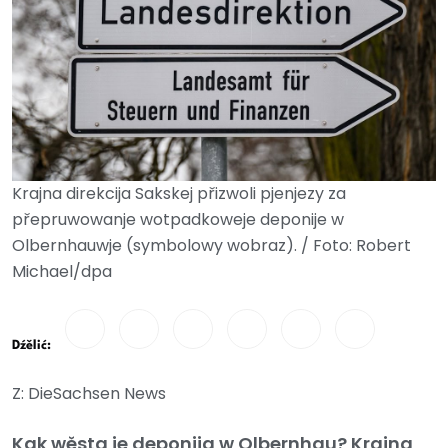
Krajna direkcija Sakskej přizwoli pjenjezy za
přepruwowanje wotpadkoweje deponije w
Olbernhauwje (symbolowy wobraz). / Foto: Robert
Michael/dpa
Dźělić:
Z: DieSachsen News
Kak wěsta je deponija w Olbernhau? Krajna