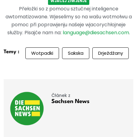
WJACEJ ŽIWJENJE
Přełožki so z pomocu sztučnej inteligence
awtomatizowane. Wjeselimy so na wašu wotmołwu a
pomoc při poprawjenju našeje wjacorychłojneje
słužby. Pisajće nam na:
language@diesachsen.com
.
Temy :
Wotpadki
Sakska
Drježdźany
Čłánek z
Sachsen News