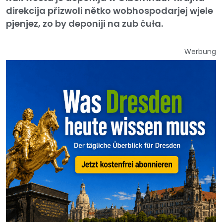
direkcija přizwoli nětko wobhospodarjej wjele
pjenjez, zo by deponiji na zub čuła.
Werbung