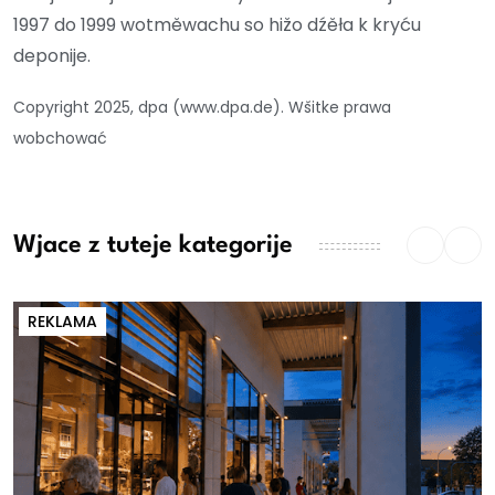
1997 do 1999 wotměwachu so hižo dźěła k kryću
deponije.
Copyright 2025, dpa (www.dpa.de). Wšitke prawa
wobchować
Wjace z tuteje kategorije
REKLAMA