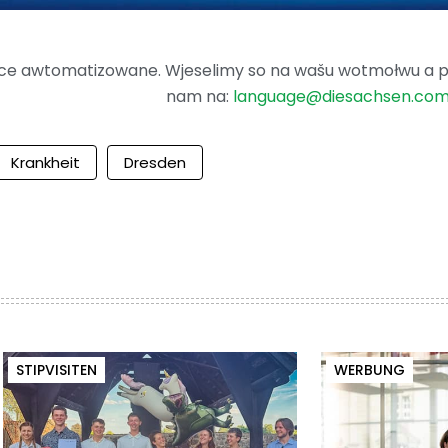
ence awtomatizowane. Wjeselimy so na wašu wotmołwu a po
nam na:
language@diesachsen.co
Krankheit
Dresden
STIPVISITEN
WERBUNG