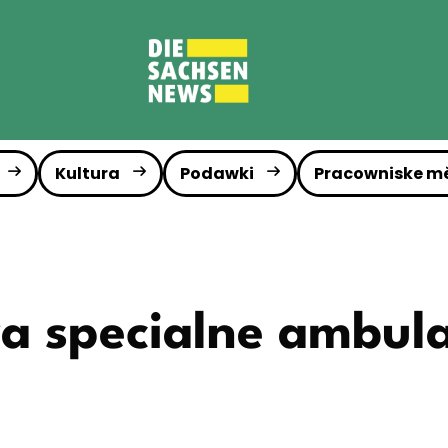
Kultura
Podawki
Pracowniske m
źa specialne ambul