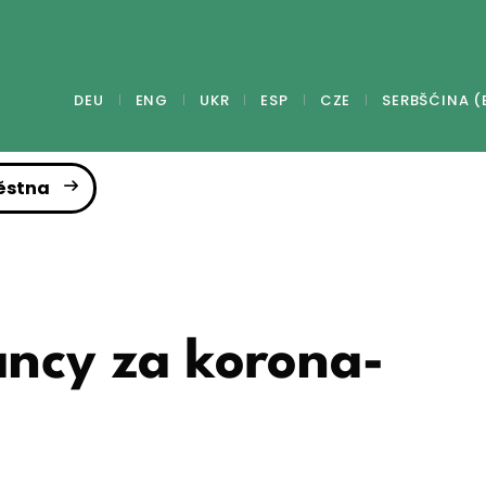
DEU
ENG
UKR
ESP
CZE
SERBŠĆINA (
ěstna
ancy za korona-