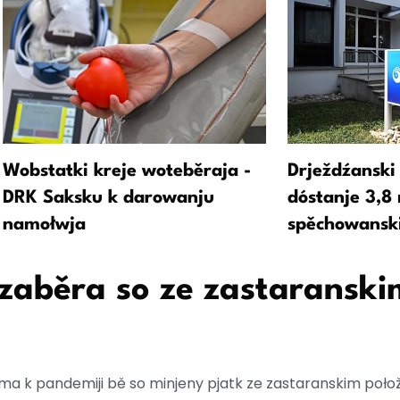
Wobstatki kreje woteběraja -
Drježdźanski
DRK Saksku k darowanju
dóstanje 3,8
namołwja
spěchowansk
zaběra so ze zastaranski
a k pandemiji bě so minjeny pjatk ze zastaranskim połož