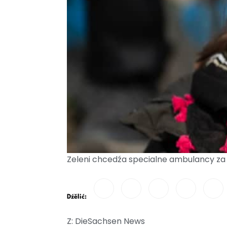
Zeleni chcedźa specialne ambulancy za
Dźělić:
Z: DieSachsen News