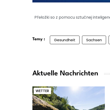
Přełožki so z pomocu sztučnej intelig
Temy :
Gesundheit
Sachsen
Aktuelle Nachrichten
WETTER