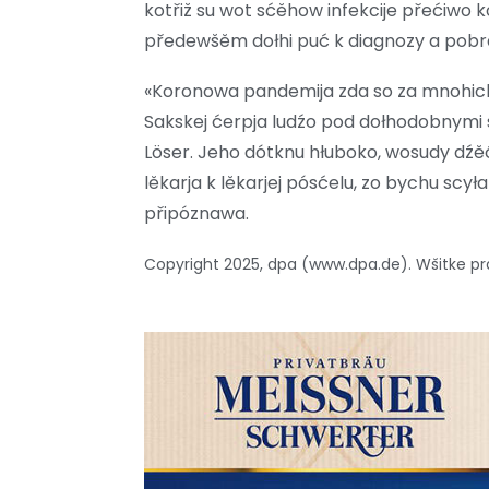
kotřiž su wot sćěhow infekcije přećiwo k
předewšěm dołhi puć k diagnozy a pobra
«Koronowa pandemija zda so za mnohich
Sakskej ćerpja ludźo pod dołhodobnymi 
Löser. Jeho dótknu hłuboko, wosudy dźěć
lěkarja k lěkarjej pósćelu, zo bychu scy
připóznawa.
Copyright 2025, dpa (www.dpa.de). Wšitke 