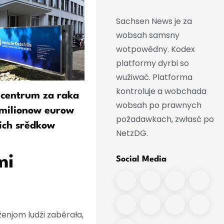
Sachsen News je za
wobsah samsny
wotpowědny. Kodex
platformy dyrbi so
wužiwać. Platforma
kontroluje a wobchada
 centrum za raka
4,8 milionow eurow za
wobsah po prawnych
 milionow eurow
srjedźoněmski rakowy
požadawkach, zwłasć po
ich srědkow
centrum
NetzDG.
mi
Social Media
enjom ludźi zaběrała,