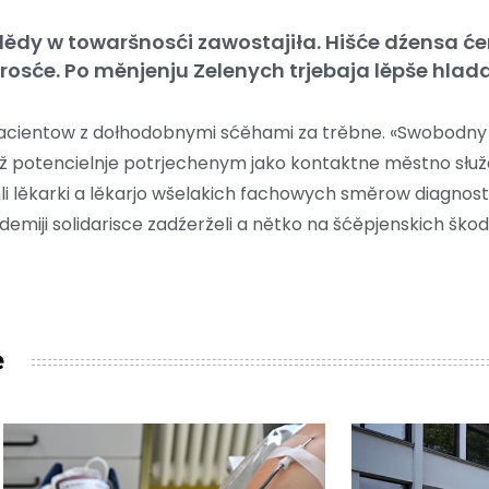
ědy w towaršnosći zawostajiła. Hišće dźensa ćer
osće. Po měnjenju Zelenych trjebaja lěpše hlada
pacientow z dołhodobnymi sćěhami za trěbne. «Swobodny 
potencielnje potrjechenym jako kontaktne městno słuža»
 lěkarki a lěkarjo wšelakich fachowych směrow diagnosti
demiji solidarisce zadźerželi a nětko na šćěpjenskich ško
e