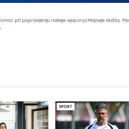
moc při poprawjenju našeje wjacorychłojneje słužby. Pis
m
.
SPORT