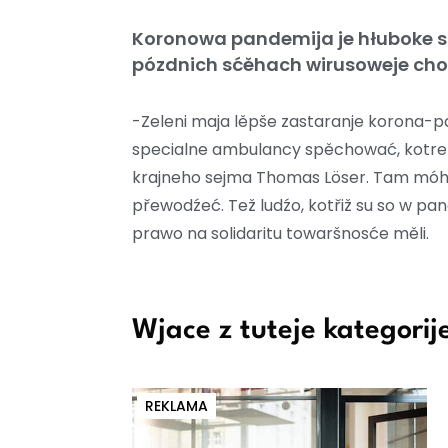
Koronowa pandemija je hłuboke sl
pózdnich sćěhach wirusoweje chor
-Zeleni maja lěpše zastaranje korona-
specialne ambulancy spěchować, kotrež 
krajneho sejma Thomas Löser. Tam móhli
přewodźeć. Tež ludźo, kotřiž su so w pan
prawo na solidaritu towaršnosće měli.
Wjace z tuteje kategorij
REKLAMA