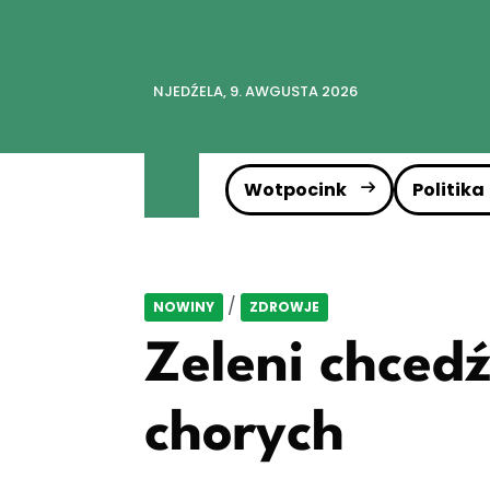
NJEDŹELA, 9. AWGUSTA 2026
Wotpocink
Politika
/
NOWINY
ZDROWJE
Zeleni chced
chorych