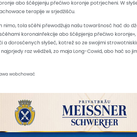
oronje abo šćěpjenju přećiwo koronje potrjecheni. W słyš
chowace terapije w srjedźišću.
 nimo, tola sćěhi přewodźuja našu towaršnosć hač do dź
sćěhami koronainfekcije abo šćěpjenja přećiwo koronje»
i a dorosćenych słyšeć, kotrež so ze swojimi strowotnis
ła najprjedy raz wědźeli, zo maja Long-Cowid, abo hač so 
prawa wobchować