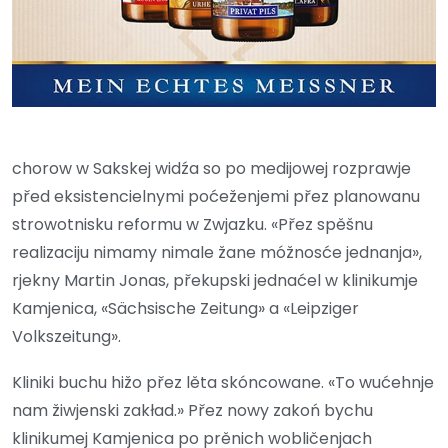
chorow w Sakskej widźa so po medijowej rozprawje
před eksistencielnymi poćeženjemi přez planowanu
strowotnisku reformu w Zwjazku. «Přez spěšnu
realizaciju nimamy nimale žane móžnosće jednanja»,
rjekny Martin Jonas, překupski jednaćel w klinikumje
Kamjenica, «Sächsische Zeitung» a «Leipziger
Volkszeitung».
Kliniki buchu hižo přez lěta skóncowane. «To wućehnje
nam žiwjenski zakład.» Přez nowy zakoń bychu
klinikumej Kamjenica po prěnich wobličenjach