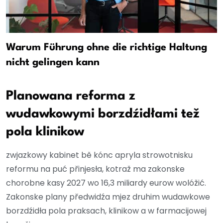
Warum Führung ohne die richtige Haltung
nicht gelingen kann
Planowana reforma z
wudawkowymi borzdźidłami tež
pola klinikow
zwjazkowy kabinet bě kónc apryla strowotnisku
reformu na puć přinjesła, kotraž ma zakonske
chorobne kasy 2027 wo 16,3 miliardy eurow wolóžić.
Zakonske plany předwidźa mjez druhim wudawkowe
borzdźidła pola praksach, klinikow a w farmacijowej