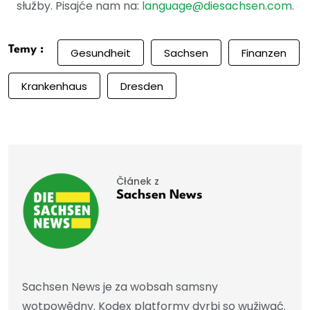
słužby. Pisajće nam na:
language@diesachsen.com
.
Temy :
Gesundheit
Sachsen
Finanzen
Krankenhaus
Dresden
Čłánek z
Sachsen News
Sachsen News je za wobsah samsny
wotpowědny. Kodex platformy dyrbi so wužiwać.