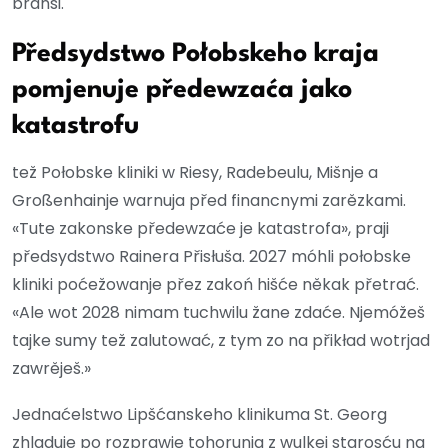
branši.
Předsydstwo Połobskeho kraja
pomjenuje předewzaća jako
katastrofu
tež Połobske kliniki w Riesy, Radebeulu, Mišnje a
Großenhainje warnuja před financnymi zarězkami.
«Tute zakonske předewzaće je katastrofa», praji
předsydstwo Rainera Přisłuša. 2027 móhli połobske
kliniki poćežowanje přez zakoń hišće někak přetrać.
«Ale wot 2028 nimam tuchwilu žane zdaće. Njemóžeš
tajke sumy tež zalutować, z tym zo na přikład wotrjad
zawrěješ.»
Jednaćelstwo Lipšćanskeho klinikuma St. Georg
zhladuje po rozprawje tohorunja z wulkej starosću na