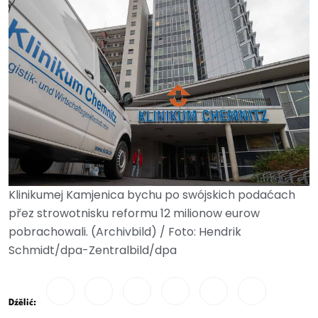
Klinikumej Kamjenica bychu po swójskich podaćach
přez strowotnisku reformu 12 milionow eurow
pobrachowali. (Archivbild) / Foto: Hendrik
Schmidt/dpa-Zentralbild/dpa
Dźělić: