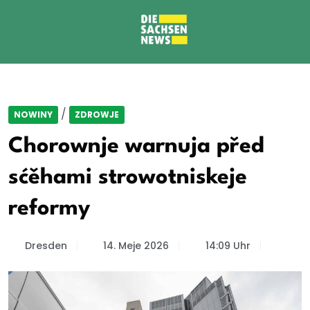
/
NOWINY
ZDROWJE
Chorownje warnuja před
sćěhami strowotniskeje
reformy
Dresden
14. Meje 2026
14:09 Uhr