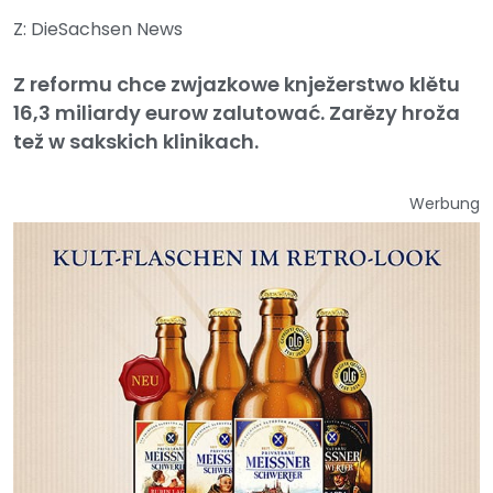
Z: DieSachsen News
Z reformu chce zwjazkowe knježerstwo klětu
16,3 miliardy eurow zalutować. Zarězy hroža
tež w sakskich klinikach.
Werbung