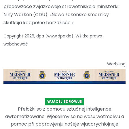
předewzaće zwjazkoweje strowotniskeje ministerki
Niny Warken (CDU): «Nowe zakonske směrnicy
skutkuja kaž połne borzdźišćo.»
Copyright 2026, dpa (www.dpa.de). Wšitke prawa
wobchować
Werbung
WJACEJ ZDROWJE
Přełožki so z pomocu sztučnej inteligence
awtomatizowane. Wjeselimy so na wašu wotmołwu a
pomoc při poprawjenju našeje wjacorychłojneje