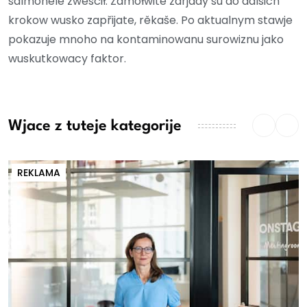
salmonele zwěsćił. Zamołwite zarjady su do dalšich
krokow wusko zapřijate, rěkaše. Po aktualnym stawje
pokazuje mnoho na kontaminowanu surowiznu jako
wuskutkowacy faktor.
Wjace z tuteje kategorije
REKLAMA