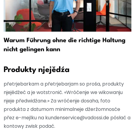
Warum Führung ohne die richtige Haltung
nicht gelingen kann
Produkty njejědźa
přetrjebarkam a přetrjebarjam so proša, produkty
njejědźeć a je wotstronić. «Wróćenje we wikowanju
njeje předwidźane.» Za wróćenje dosaha, foto
produkta z datumom minimalneje dźeržomnosće
přez e-mejlku na kundenservice@vadossi.de pósłać a
kontowy zwisk podać.