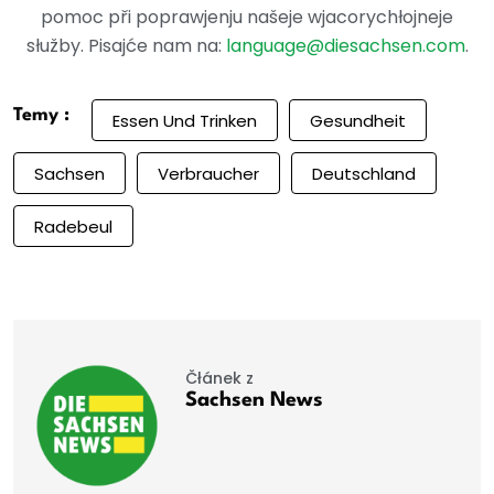
pomoc při poprawjenju našeje wjacorychłojneje
słužby. Pisajće nam na:
language@diesachsen.com
.
Temy :
Essen Und Trinken
Gesundheit
Sachsen
Verbraucher
Deutschland
Radebeul
Čłánek z
Sachsen News