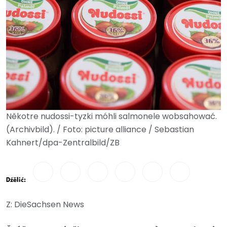
Někotre nudossi-tyzki móhli salmonele wobsahować.
(Archivbild). / Foto: picture alliance / Sebastian
Kahnert/dpa-Zentralbild/ZB
Dźělić:
Z: DieSachsen News