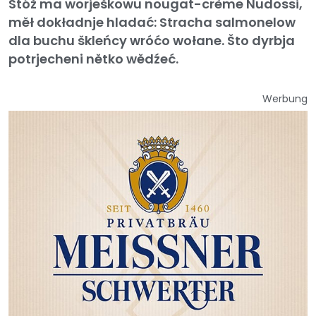
Štóž ma worješkowu nougat-crème Nudossi,
měł dokładnje hladać: Stracha salmonelow
dla buchu škleńcy wróćo wołane. Što dyrbja
potrjecheni nětko wědźeć.
Werbung