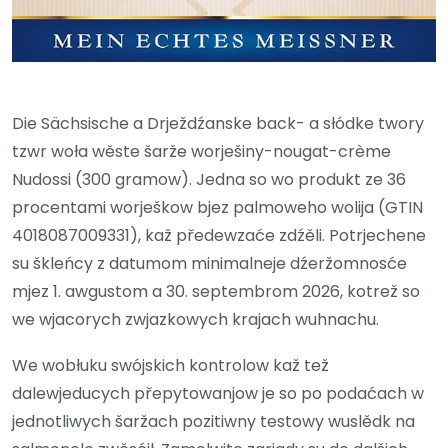
Die Sächsische a Drježdźanske back- a słódke twory
tzwr woła wěste šarže worješiny-nougat-crème
Nudossi (300 gramow). Jedna so wo produkt ze 36
procentami worješkow bjez palmoweho wolija (GTIN
4018087009331), kaž předewzaće zdźěli. Potrjechene
su škleńcy z datumom minimalneje dźeržomnosće
mjez 1. awgustom a 30. septembrom 2026, kotrež so
we wjacorych zwjazkowych krajach wuhnachu.
We wobłuku swójskich kontrolow kaž tež
dalewjeducych přepytowanjow je so po podaćach w
jednotliwych šaržach pozitiwny testowy wuslědk na