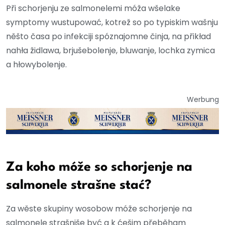
Při schorjenju ze salmonelemi móža wšelake
symptomy wustupować, kotrež so po typiskim wašnju
něšto časa po infekciji spóznajomne činja, na přikład
nahła židlawa, brjušebolenje, bluwanje, lochka zymica
a hłowybolenje.
Werbung
Za koho móže so schorjenje na
salmonele strašne stać?
Za wěste skupiny wosobow móže schorjenje na
salmonele strašniše być a k ćešim přeběham