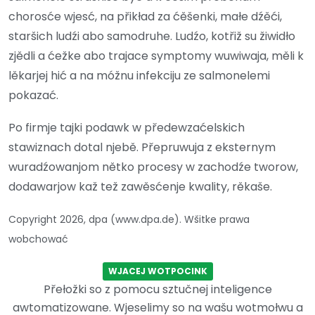
chorosće wjesć, na přikład za ćěšenki, małe dźěći,
staršich ludźi abo samodruhe. Ludźo, kotřiž su žiwidło
zjědli a ćežke abo trajace symptomy wuwiwaja, měli k
lěkarjej hić a na móžnu infekciju ze salmonelemi
pokazać.
Po firmje tajki podawk w předewzaćelskich
stawiznach dotal njebě. Přepruwuja z eksternym
wuradźowanjom nětko procesy w zachodźe tworow,
dodawarjow kaž tež zawěsćenje kwality, rěkaše.
Copyright 2026, dpa (www.dpa.de). Wšitke prawa
wobchować
WJACEJ WOTPOCINK
Přełožki so z pomocu sztučnej inteligence
awtomatizowane. Wjeselimy so na wašu wotmołwu a