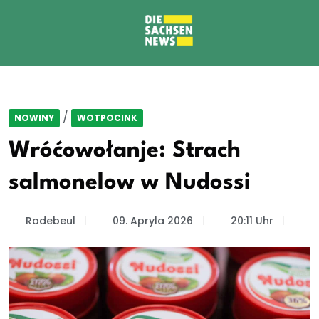
/
NOWINY
WOTPOCINK
Wróćowołanje: Strach
salmonelow w Nudossi
Radebeul
09. Apryla 2026
20:11 Uhr