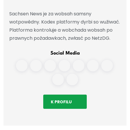
Sachsen News je za wobsah samsny
wotpowědny. Kodex platformy dyrbi so wužiwać.
Platforma kontroluje a wobchada wobsah po
prawnych požadawkach, zwłasć po NetzDG.
Social Media
K PROFILU