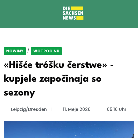
/
NOWINY
WOTPOCINK
«Hišće tróšku čerstwe» -
kupjele započinaja so
sezony
Leipzig/Dresden
11. Meje 2026
05:16 Uhr