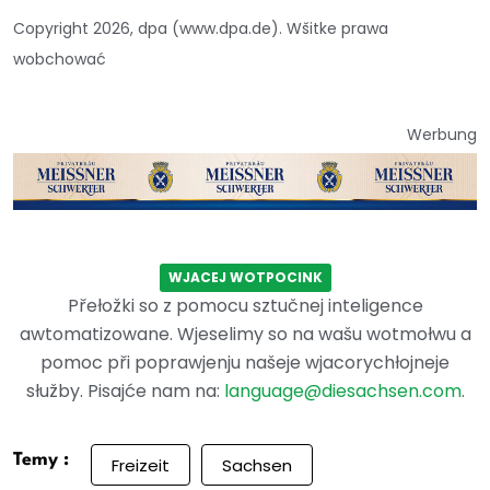
Copyright 2026, dpa (www.dpa.de). Wšitke prawa
wobchować
Werbung
WJACEJ WOTPOCINK
Přełožki so z pomocu sztučnej inteligence
awtomatizowane. Wjeselimy so na wašu wotmołwu a
pomoc při poprawjenju našeje wjacorychłojneje
słužby. Pisajće nam na:
language@diesachsen.com
.
Temy :
Freizeit
Sachsen