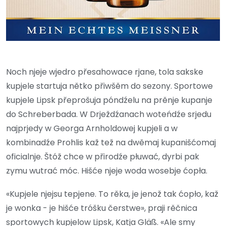
Noch njeje wjedro přesahowace rjane, tola sakske
kupjele startuja nětko přiwšěm do sezony. Sportowe
kupjele Lipsk přeprošuja póndźelu na prěnje kupanje
do Schreberbada. W Drježdźanach woteńdźe srjedu
najprjedy w Georga Arnholdowej kupjeli a w
kombinadźe Prohlis kaž tež na dwěmaj kupanišćomaj
oficialnje. Štóž chce w přirodźe płuwać, dyrbi pak
zymu wutrać móc. Hišće njeje woda wosebje ćopła.
«Kupjele njejsu tepjene. To rěka, je jenož tak ćopło, kaž
je wonka - je hišće tróšku čerstwe», praji rěčnica
sportowych kupjelow Lipsk, Katja Gläß. «Ale smy