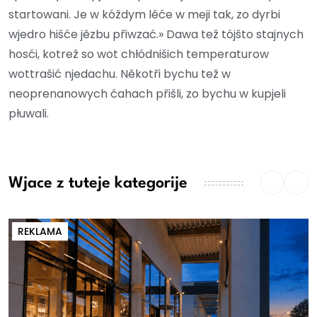
startowani. Je w kóždym lěće w meji tak, zo dyrbi
wjedro hišće jězbu přiwzać.» Dawa tež tójšto stajnych
hosći, kotrež so wot chłódnišich temperaturow
wottrašić njedachu. Někotři bychu tež w
neoprenanowych ćahach přišli, zo bychu w kupjeli
płuwali.
Wjace z tuteje kategorije
REKLAMA