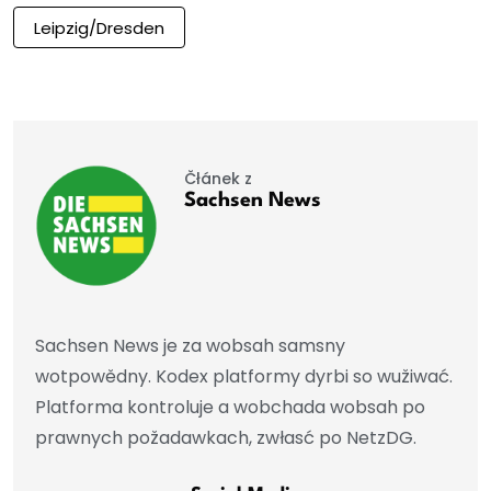
Leipzig/Dresden
Čłánek z
Sachsen News
Sachsen News je za wobsah samsny
wotpowědny. Kodex platformy dyrbi so wužiwać.
Platforma kontroluje a wobchada wobsah po
prawnych požadawkach, zwłasć po NetzDG.