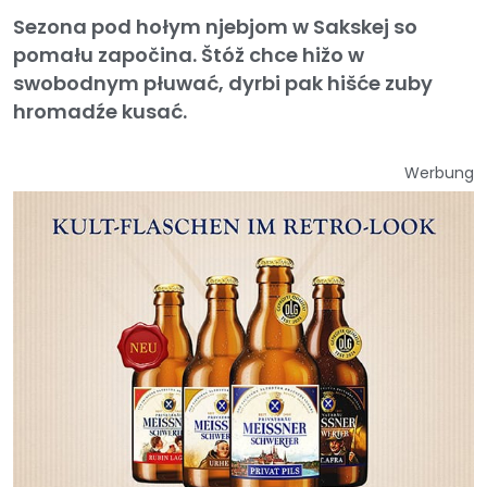
Sezona pod hołym njebjom w Sakskej so
pomału započina. Štóž chce hižo w
swobodnym płuwać, dyrbi pak hišće zuby
hromadźe kusać.
Werbung