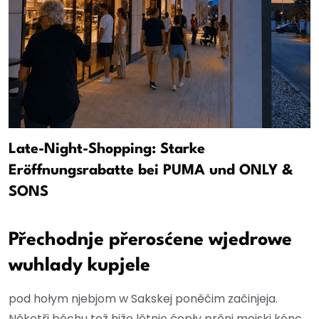
Late-Night-Shopping: Starke
Eröffnungsrabatte bei PUMA und ONLY &
SONS
Přechodnje přerosćene wjedrowe
wuhlady kupjele
pod hołym njebjom w Sakskej poněčim začinjeja.
Někotři běchu tež hižo lětnje ćopły prěni mejski kónc