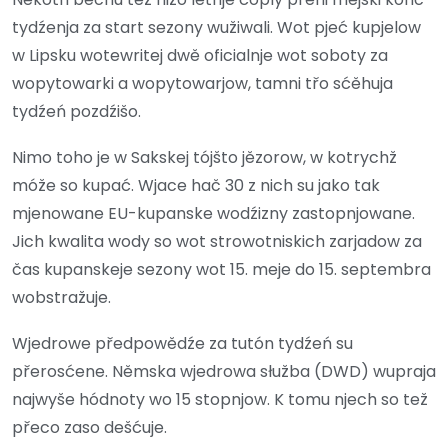
tydźenja za start sezony wužiwali. Wot pjeć kupjelow
w Lipsku wotewritej dwě oficialnje wot soboty za
wopytowarki a wopytowarjow, tamni třo sćěhuja
tydźeń pozdźišo.
Nimo toho je w Sakskej tójšto jězorow, w kotrychž
móže so kupać. Wjace hač 30 z nich su jako tak
mjenowane EU-kupanske wodźizny zastopnjowane.
Jich kwalita wody so wot strowotniskich zarjadow za
čas kupanskeje sezony wot 15. meje do 15. septembra
wobstražuje.
Wjedrowe předpowědźe za tutón tydźeń su
přerosćene. Němska wjedrowa słužba (DWD) wupraja
najwyše hódnoty wo 15 stopnjow. K tomu njech so tež
přeco zaso dešćuje.