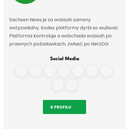
Sachsen News je za wobsah samsny
wotpowědny. Kodex platformy dyrbi so wužiwać.
Platforma kontroluje a wobchada wobsah po
prawnych požadawkach, zwłasć po NetzDG.
Social Media
K PROFILU