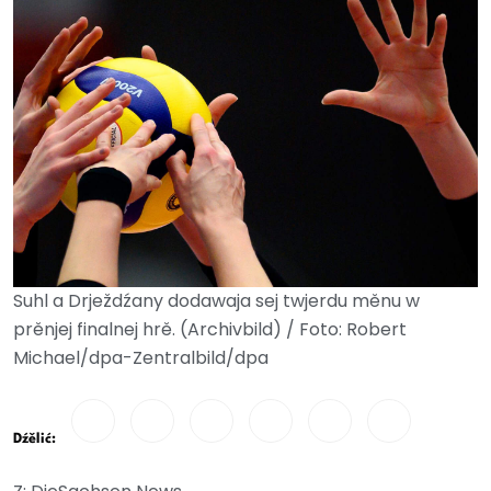
Suhl a Drježdźany dodawaja sej twjerdu měnu w
prěnjej finalnej hrě. (Archivbild) / Foto: Robert
Michael/dpa-Zentralbild/dpa
Dźělić: