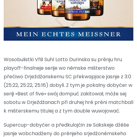
Wosobulistki VfB Suhl Lotto Durinska su prěnju hru
playoff-finalneje serije wo němske mišterstwo
přećiwo Drježdźanskemu SC překwapjace jasnje z 3:0
(25:22, 25:22, 25:16) dobyli. Z tym je pokalny dobyćer w
seriji «Best of five» swój dompuć zakitował, móže sej
sobotu w Drježdźanach při druhej hrě prěni matchball
k mišterskemu titulej a z tym double wuwojować.
Supercup-dobyćer a předkulojćin ze Sakskeje dźěše
jasnje wobchadźeny do prěnjeho srjedźoněmskeho