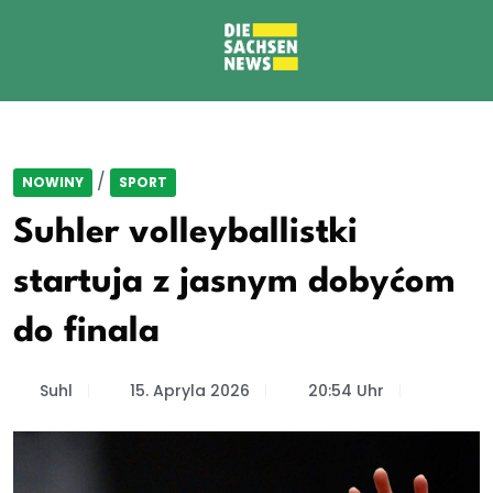
/
NOWINY
SPORT
Suhler volleyballistki
startuja z jasnym dobyćom
do finala
Suhl
15. Apryla 2026
20:54 Uhr