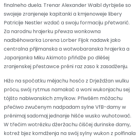
finalneho duela. Trenar Alexander Waibl dyrbješe so
swojeje zranjeneje kapitanki a kmjenoweje libery
Patricije Nestler wzdać a swoju formaciju přetwarić.
Za narodnu hrajerku přewza wonkowna
nadběhowarka Lorena Lorber Fijok nadawk jako
centralna přijimanska a wotwobaranska hrajerka a
Japanjanka Miku Akimoto přińdźe po dlěšej
zranjenskej přestawce prěni raz zaso k zasadźenju.
Hižo na spočatku mějachu hosćo z Drježdźan wulku
prócu, swój rytmus namakać a woni wukonjachu sej
tójšto nabiwanskich zmylkow. Přiwšěm móžachu
přećiwo zwučenym nadpadam sylne VfB-damy w
prěnimaj sadomaj jednanje hišće wusko wuhotować.
W třećim wotrězku dźeržachu ćišćej durinske damy,
kotrež bjez komdźenja na swój sylny wukon z połfinala