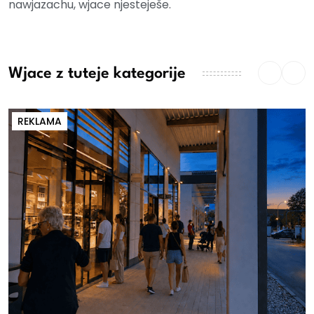
nawjazachu, wjace njesteješe.
Wjace z tuteje kategorije
REKLAMA