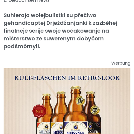
Z: DieSachsen News
Suhlerojo wolejbulistki su přećiwo
gehandicaptej Drježdźanjanki k zazběhej
finalneje serije swoje wočakowanje na
mišterstwo ze suwerenym dobyćom
podšmórnyli.
Werbung