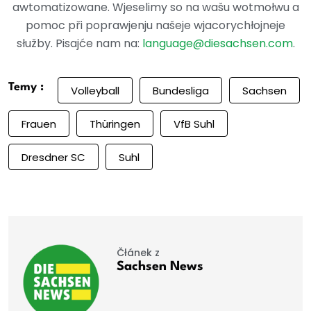
awtomatizowane. Wjeselimy so na wašu wotmołwu a
pomoc při poprawjenju našeje wjacorychłojneje
słužby. Pisajće nam na:
language@diesachsen.com
.
Temy :
Volleyball
Bundesliga
Sachsen
Frauen
Thüringen
VfB Suhl
Dresdner SC
Suhl
Čłánek z
Sachsen News