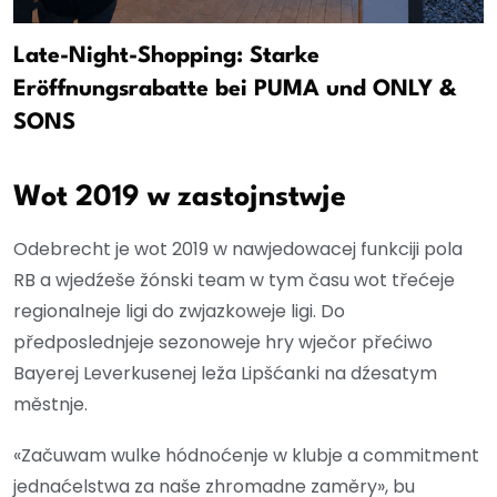
Late-Night-Shopping: Starke
Eröffnungsrabatte bei PUMA und ONLY &
SONS
Wot 2019 w zastojnstwje
Odebrecht je wot 2019 w nawjedowacej funkciji pola
RB a wjedźeše žónski team w tym času wot třećeje
regionalneje ligi do zwjazkoweje ligi. Do
předposlednjeje sezonoweje hry wječor přećiwo
Bayerej Leverkusenej leža Lipšćanki na dźesatym
městnje.
«Začuwam wulke hódnoćenje w klubje a commitment
jednaćelstwa za naše zhromadne zaměry», bu