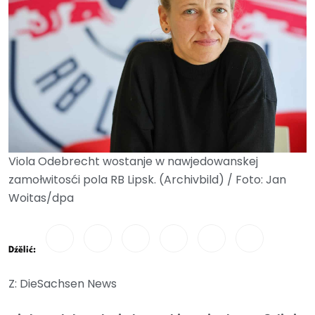
Viola Odebrecht wostanje w nawjedowanskej
zamołwitosći pola RB Lipsk. (Archivbild) / Foto: Jan
Woitas/dpa
Dźělić:
Z: DieSachsen News