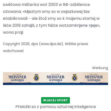
swětowa mišterka wot 2003 w RB-zdźělence
citowana. «Mjeztym smy so w zwjazkowej lize
etablěrowali - ale štož smy so k mojemu startej w
lěće 2019 zahajili, z tym hišće wotzamknjene njeje»,
wona praji.
Copyright 2026, dpa (www.dpa.de). Wšitke prawa
wobchować
Werbung
WJACEJ SPORT
Přełožki so z pomocu sztučnej inteligence