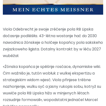
Viola Odebrecht je swoje zrěčenje pola RB Lipska
dočasnje podlěšiła. 43-lětna wostanje hač do 2030
nawodnica žónskeje a holčeje kopańcy pola sakskeho
zwjazkoweho ligista. Dotalny kontrakt by w lěću 2027
wuběžał.
«Žónska kopańca je spěšnje rosćace, dynamiske wiki.
Ćim wažnišo je, tutón wobłuk z wulkej ekspertizu a
strategiskim widom wjesć. Viola přinjese trěbne
nazhonjenje, wulku syć a jasny rukopis sobu, kotryž su
wuwiće pola RB Lipska hižo w minjenych lětach
rozsudnje formowali», wopodstatni jednaćel Marcel