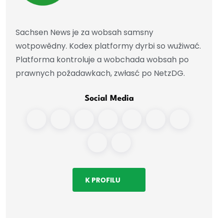
Sachsen News je za wobsah samsny
wotpowědny. Kodex platformy dyrbi so wužiwać.
Platforma kontroluje a wobchada wobsah po
prawnych požadawkach, zwłasć po NetzDG.
Social Media
K PROFILU