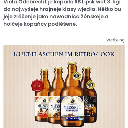
Viola Odebrecht je koparki RB Lipsk wot 3. ligi
do najwyšeje hrajneje klasy wjedła. Nětko bu
jeje zrěčenje jako nawodnica žónskeje a
holčeje kopańcy podlěšene.
Werbung