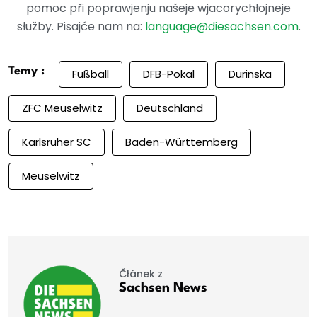
pomoc při poprawjenju našeje wjacorychłojneje
słužby. Pisajće nam na:
language@diesachsen.com
.
Temy :
Fußball
DFB-Pokal
Durinska
ZFC Meuselwitz
Deutschland
Karlsruher SC
Baden-Württemberg
Meuselwitz
Čłánek z
Sachsen News