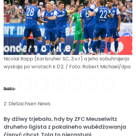
Nicolai Rapp (Karlsruher SC, 3.v.r) a jeho sobuhrajerjo
wyskaja po wrotach k 0:2. / Foto: Robert Michael/dpa
Dźělić:
Z: DieSachsen News
By dźiwy trjebało, hdy by ZFC Meuselwitz
druheho ligista z pokalneho wubědźowanja
ćisnyć chcył. Tola to njezastupi.