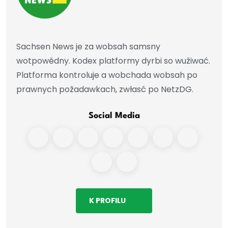
Sachsen News je za wobsah samsny
wotpowědny. Kodex platformy dyrbi so wužiwać.
Platforma kontroluje a wobchada wobsah po
prawnych požadawkach, zwłasć po NetzDG.
Social Media
K PROFILU