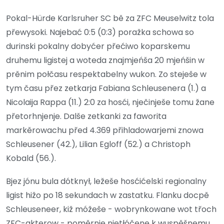
Pokal-Hürde Karlsruher SC bě za ZFC Meuselwitz tola
přewysoki. Najebać 0:5 (0:3) poražka schowa so
durinski pokalny dobyćer přećiwo koparskemu
druhemu ligistej a woteda znajmjeńša 20 mjeńšin w
prěnim połčasu respektabelny wukon. Zo steješe w
tym času přez zetkarja Fabiana Schleusenera (1.) a
Nicolaija Rappa (11.) 2:0 za hosći, nječinješe tomu žane
přetorhnjenje. Dalše zetkanki za faworita
markěrowachu před 4.369 přihladowarjemi znowa
Schleusener (42.), Lilian Egloff (52.) a Christoph
Kobald (56.).
Bjez jónu bula dótknył, ležeše hosćićelski regionalny
ligist hižo po 18 sekundach w zastatku. Flanku docpě
Schleuseneer, kiž móžeše - wobrynkowane wot třoch
ZFC-akterow - poměrnje njetłóčene k wuspěšnemu