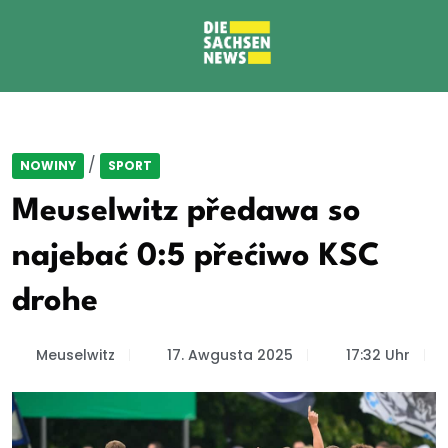
/
NOWINY
SPORT
Meuselwitz předawa so
najebać 0:5 přećiwo KSC
drohe
Meuselwitz
17. Awgusta 2025
17:32 Uhr