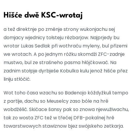
Hišće dwě KSC-wrotaj
a tež direktnje po změnje strony wukonjachu sej
domjacy wjednicy tołsteju rězbarjow. Najprjedy bu
wrotar Lukas Sedlak při wothraću myleny, bul přizemi
we wrotach. A po jednym róžku skomdźi ZFC-zadnje
mustwo, bul ze strašneho pasma hłójčkować. Na
zadnim stołpje dyrbješe Kobulka kulu jenož hišće přez
liniju stłóčić.
Wot toho časa wzachu so Badenojo kóždyžkuli tempo
z partije, dachu so Meuselcy zaso bóle na hrě
wobdźělić. Skićace šansy pak so znowa njewužiwachu,
tak zo wosta ZFC tež w třećej DFB-pokalnej hrě
towarstwowych stawiznow bjez swójskeho zetkarja.