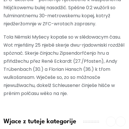
hłójčkowemu bulej nasadźić. Spěšne 0:2 wužórli so
fulminantnemu 30-metrowskemu kopej, kotryž
njedźeržomnje w ZFC-wrotach zaprasny.
Tola Němski Myšecy kopaše so w slědowacym času.
Wot mjeńšiny 25 njebě skerje dwu-rjadowniski rozdźěl
spóznać. Skerje činjachu Zipsendorfčenjo hru a
přińdźechu přez René Eckardt (27./Pfosten), Andy
Trübenbach (30.) a Florian Hansch (36.) k třom
wulkošansam. Wjećeše so, zo so móžnosće
njewužiwachu, dokelž Schleusener činješe hišće w
prěnim połčasu wěko na nje.
Wjace z tuteje kategorije