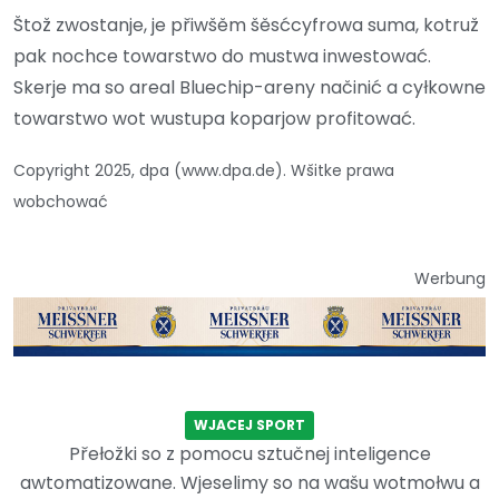
Štož zwostanje, je přiwšěm šěsćcyfrowa suma, kotruž
pak nochce towarstwo do mustwa inwestować.
Skerje ma so areal Bluechip-areny načinić a cyłkowne
towarstwo wot wustupa koparjow profitować.
Copyright 2025, dpa (www.dpa.de). Wšitke prawa
wobchować
Werbung
WJACEJ SPORT
Přełožki so z pomocu sztučnej inteligence
awtomatizowane. Wjeselimy so na wašu wotmołwu a