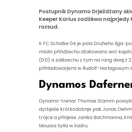
Postupnik Dynamo Drježdźany ski
Keeper Karius zadźěwa najprjedy
rozsud.
K FC Schalke 04 je pola Druheho liga-p
módri přińdźechu dźakowano wot kapita
(0:0) a zalězechu z tym na rang dwaj z 
přihladowarjemi w Rudolf-Harbigowym s
Dynamos Daferner 
Dynamo-trenar Thomas Stamm powyši Chr
dyrbješe krótkodobnje pak Jonas Oehmic
trójce a přinjese Janika Bachmanna, Em
Moussa Sylla w kadru.