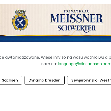
ence awtomatizowane. Wjeselimy so na wašu wotmołwu a po
nam na:
language@diesachsen.co
Sachsen
Dynamo Dresden
Sewjerorynsko-Westf