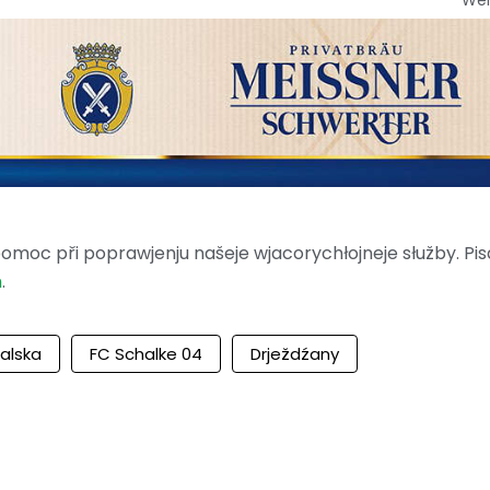
moc při poprawjenju našeje wjacorychłojneje słužby. Pis
m
.
alska
FC Schalke 04
Drježdźany