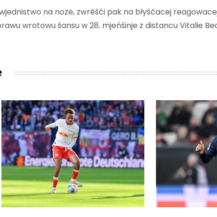
jednistwo na noze, zwrěšći pak na błyšćacej reagowacej L
awu wrotowu šansu w 28. mjeńšinje z distancu Vitalie Be
e