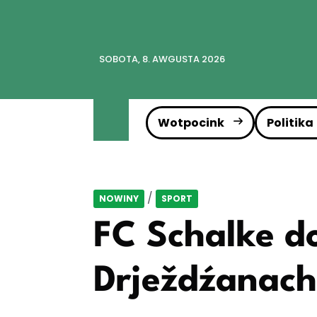
SOBOTA, 8. AWGUSTA 2026
Wotpocink
Politika
/
NOWINY
SPORT
FC Schalke d
Drježdźanach