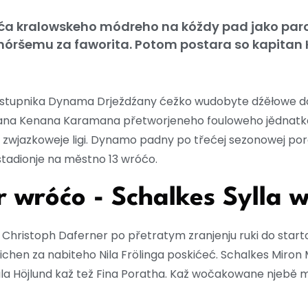
ća kralowskeho módreho na kóždy pad jako parol
 hóršemu za faworita. Potom postara so kapita
ostupnika Dynama Drježdźany ćežko wudobyte dźěłowe do
na Kenana Karamana přetworjeneho fouloweho jědnatka (
2. zwjazkoweje ligi. Dynamo padny po třećej sezonowej po
tadionje na městno 13 wróćo.
wróćo - Schalkes Sylla w
istoph Daferner po přetratym zranjenju ruki do start
hen za nabiteho Nila Frölinga poskićeć. Schalkes Miron
ila Höjlund kaž tež Fina Poratha. Kaž wočakowane njebě 