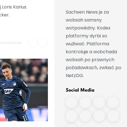
oris Karius.
Sachsen News je za
cker.
wobsah samsny
wotpowědny. Kodex
platformy dyrbi so
wužiwać. Platforma
kontroluje a wobchada
wobsah po prawnych
požadawkach, zwłasć po
NetzDG.
Social Media