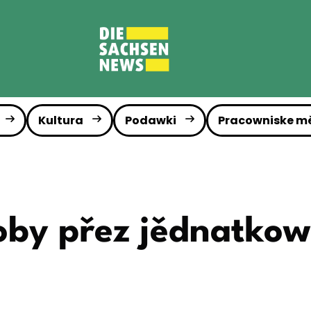
Kultura
Podawki
Pracowniske m
oby přez jědnatko