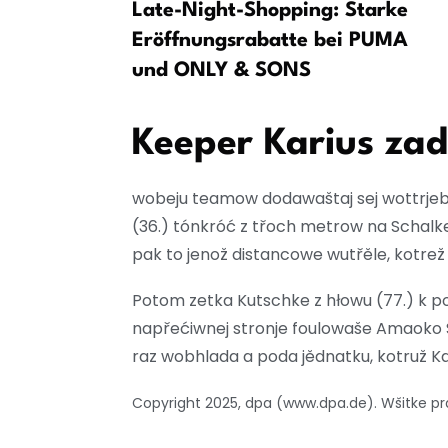
ledni
Late-Night-Shopping: Starke
Eröffnungsrabatte bei PUMA
und ONLY & SONS
Keeper Karius za
wobeju teamow dodawaštaj sej wottrjeb
(36.) tónkróć z třoch metrow na Schalke
pak to jenož distancowe wutřěle, kotrež
Potom zetka Kutschke z hłowu (77.) k 
napřećiwnej stronje foulowaše Amaoko 
raz wobhlada a poda jědnatku, kotruž 
Copyright 2025, dpa (www.dpa.de). Wšitke 