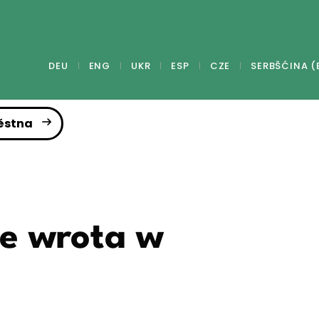
DEU
ENG
UKR
ESP
CZE
SERBŠĆINA (
ěstna
we wrota w