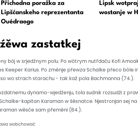
Přichodna poražka za
Lipsk wotpraj
Lipšćanskeho reprezentanta
wostanje w H
Ouédraogo
dźěwa zastatkej
ny bój w srjedźnym polu. Po wótrym nutřdaću Kofi Amoa
s Keeper Karius. Po změnje přewza Schalke přeco bóle in
 so wo strach starachu - tak kaž pola Bachmanna (74.).
pozdatnemu dynamo-wjedźenju, tola sudnik rozsudźi z pr
Schalke-kapitan Karaman w šěsnatce. Njestronjan sej n
Karaman wěsće sam přeměni (84.).
prawa wobchować