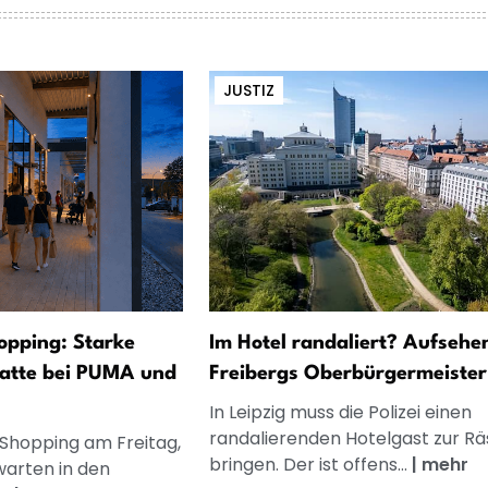
JUSTIZ
opping: Starke
Im Hotel randaliert? Aufsehe
atte bei PUMA und
Freibergs Oberbürgermeister
In Leipzig muss die Polizei einen
randalierenden Hotelgast zur R
 Shopping am Freitag,
bringen. Der ist offens...
|
mehr
warten in den