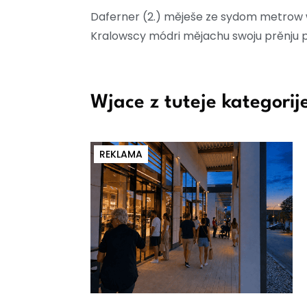
Daferner (2.) měješe ze sydom metrow w
Kralowscy módri mějachu swoju prěnju pr
Wjace z tuteje kategorij
REKLAMA