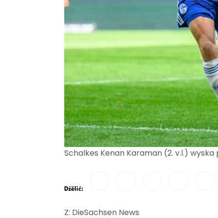
Schalkes Kenan Karaman (2. v.l.) wyska 
Dźělić:
Z: DieSachsen News