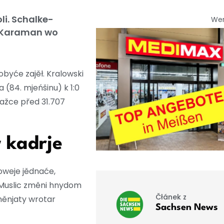
i. Schalke-
We
n Karaman wo
byće zajěł. Kralowski
84. mjeńšinu) k 1:0
ražce před 31.707
 kadrje
oweje jědnaće,
 Muslic změni hnydom
Čłánek z
měnjaty wrotar
Sachsen News