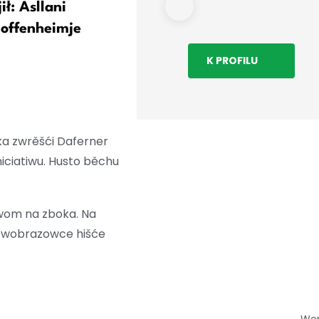
ił: Asllani
Dźělne wuzamknjenje fan
offenheimje
Dynama přećiwo Darmstad
K PROFILU
ka zwrěšći Daferner
iciatiwu. Husto běchu
awom na zboka. Na
a wobrazowce hišće
We