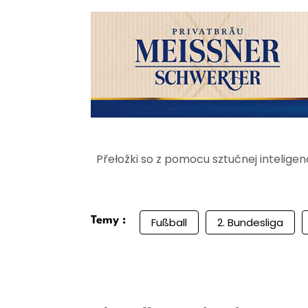
Přełožki so z pomocu sztučnej intelig
Temy :
Fußball
2. Bundesliga