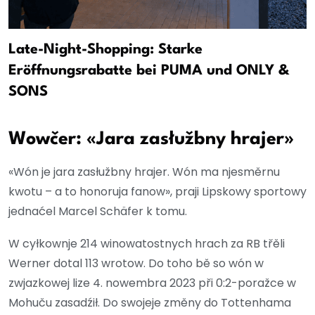
Late-Night-Shopping: Starke
Eröffnungsrabatte bei PUMA und ONLY &
SONS
Wowčer: «Jara zasłužbny hrajer»
«Wón je jara zasłužbny hrajer. Wón ma njesměrnu
kwotu – a to honoruja fanow», praji Lipskowy sportowy
jednaćel Marcel Schäfer k tomu.
W cyłkownje 214 winowatostnych hrach za RB třěli
Werner dotal 113 wrotow. Do toho bě so wón w
zwjazkowej lize 4. nowembra 2023 při 0:2-poražce w
Mohuču zasadźił. Do swojeje změny do Tottenhama