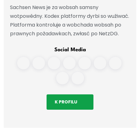
Sachsen News je za wobsah samsny
wotpowědny. Kodex platformy dyrbi so wužiwać.
Platforma kontroluje a wobchada wobsah po
prawnych požadawkach, zwłasć po NetzDG.
Social Media
K PROFILU