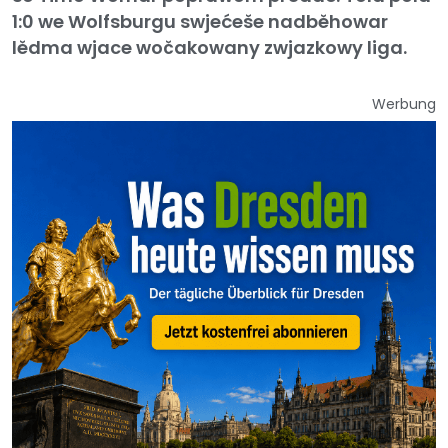
1:0 we Wolfsburgu swjećeše nadběhowar
lědma wjace wočakowany zwjazkowy liga.
Werbung