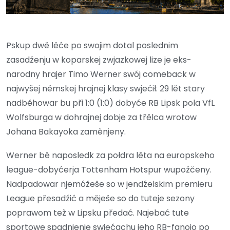
Pskup dwě lěće po swojim dotal poslednim
zasadźenju w koparskej zwjazkowej lize je eks-
narodny hrajer Timo Werner swój comeback w
najwyšej němskej hrajnej klasy swjećił. 29 lět stary
nadběhowar bu při 1:0 (1:0) dobyće RB Lipsk pola VfL
Wolfsburga w dohrajnej dobje za třělca wrotow
Johana Bakayoka zaměnjeny.
Werner bě naposledk za połdra lěta na europskeho
league-dobyćerja Tottenham Hotspur wupožčeny.
Nadpadowar njemóžeše so w jendźelskim premieru
League přesadźić a měješe so do tuteje sezony
poprawom tež w Lipsku předać. Najebać tute
sportowe spadnjenje swjećachu jeho RB-fanojo po