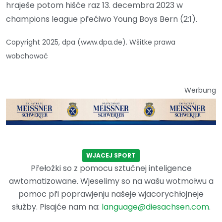
hraješe potom hišće raz 13. decembra 2023 w
champions league přećiwo Young Boys Bern (2:1).
Copyright 2025, dpa (www.dpa.de). Wšitke prawa
wobchować
Werbung
WJACEJ SPORT
Přełožki so z pomocu sztučnej inteligence
awtomatizowane. Wjeselimy so na wašu wotmołwu a
pomoc při poprawjenju našeje wjacorychłojneje
słužby. Pisajće nam na:
language@diesachsen.com
.