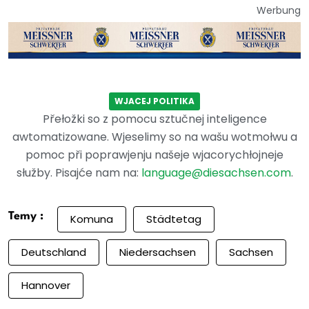
Werbung
WJACEJ POLITIKA
Přełožki so z pomocu sztučnej inteligence
awtomatizowane. Wjeselimy so na wašu wotmołwu a
pomoc při poprawjenju našeje wjacorychłojneje
słužby. Pisajće nam na:
language@diesachsen.com
.
Temy :
Komuna
Städtetag
Deutschland
Niedersachsen
Sachsen
Hannover