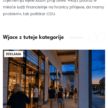
znjeměrnja wjele ludźi», praji Lewe. «Hdyž podruž w
měsće ludźi financielnje na hranicy přinjese, da mamy
problem», tak politikar CDU.
Wjace z tuteje kategorije
REKLAMA