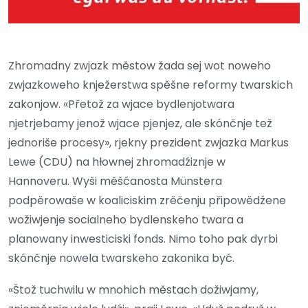
Zhromadny zwjazk městow žada sej wot noweho
zwjazkoweho knježerstwa spěšne reformy twarskich
zakonjow. «Přetož za wjace bydlenjotwara
njetrjebamy jenož wjace pjenjez, ale skónčnje tež
jednoriše procesy», rjekny prezident zwjazka Markus
Lewe (CDU) na hłownej zhromadźiznje w
Hannoveru. Wyši měšćanosta Münstera
podpěrowaše w koaliciskim zrěčenju připowědźene
wožiwjenje socialneho bydlenskeho twara a
planowany inwesticiski fonds. Nimo toho pak dyrbi
skónčnje nowela twarskeho zakonika być.
«Štož tuchwilu w mnohich městach dožiwjamy,