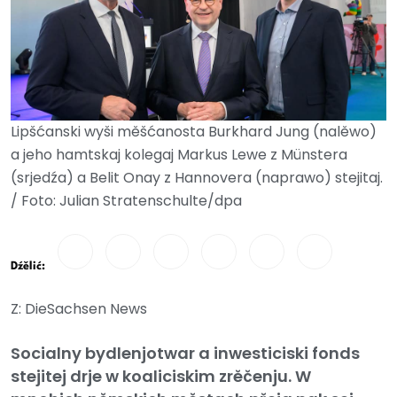
Lipšćanski wyši měšćanosta Burkhard Jung (nalěwo)
a jeho hamtskaj kolegaj Markus Lewe z Münstera
(srjedźa) a Belit Onay z Hannovera (naprawo) stejitaj.
/ Foto: Julian Stratenschulte/dpa
Dźělić:
Z: DieSachsen News
Socialny bydlenjotwar a inwesticiski fonds
stejitej drje w koaliciskim zrěčenju. W