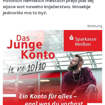
mnohich němskich městach přeja pak sej
wjace wot noweho knježerstwa. Wosebje
jednorišo ma to być.
Werbung