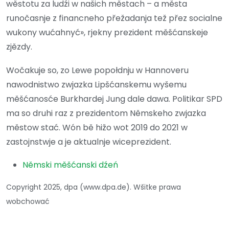
wěstotu za ludźi w našich městach – a města
runočasnje z financneho přežadanja tež přez socialne
wukony wućahnyć», rjekny prezident měšćanskeje
zjězdy.
Wočakuje so, zo Lewe popołdnju w Hannoveru
nawodnistwo zwjazka Lipšćanskemu wyšemu
měšćanosće Burkhardej Jung dale dawa. Politikar SPD
ma so druhi raz z prezidentom Němskeho zwjazka
městow stać. Wón bě hižo wot 2019 do 2021 w
zastojnstwje a je aktualnje wiceprezident.
Němski měšćanski dźeń
Copyright 2025, dpa (www.dpa.de). Wšitke prawa
wobchować