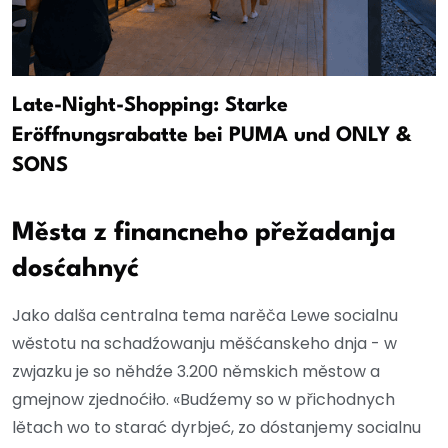
Late-Night-Shopping: Starke
Eröffnungsrabatte bei PUMA und ONLY &
SONS
Města z financneho přežadanja
dosćahnyć
Jako dalša centralna tema narěča Lewe socialnu
wěstotu na schadźowanju měšćanskeho dnja - w
zwjazku je so něhdźe 3.200 němskich městow a
gmejnow zjednoćiło. «Budźemy so w přichodnych
lětach wo to starać dyrbjeć, zo dóstanjemy socialnu