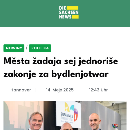
/
NOWINY
POLITIKA
Města žadaja sej jednoriše
zakonje za bydlenjotwar
Hannover
14. Meje 2025
12:43 Uhr