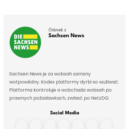
Čłánek z
Sachsen News
Sachsen News je za wobsah samsny
wotpowědny. Kodex platformy dyrbi so wužiwać.
Platforma kontroluje a wobchada wobsah po
prawnych požadawkach, zwłasć po NetzDG.
Social Media