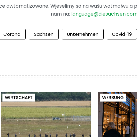
ence awtomatizowane. Wjeselimy so na wašu wotmołwu a po
nam na:
language@diesachsen.co
Corona
Sachsen
Unternehmen
Covid-19
WIRTSCHAFT
WERBUNG