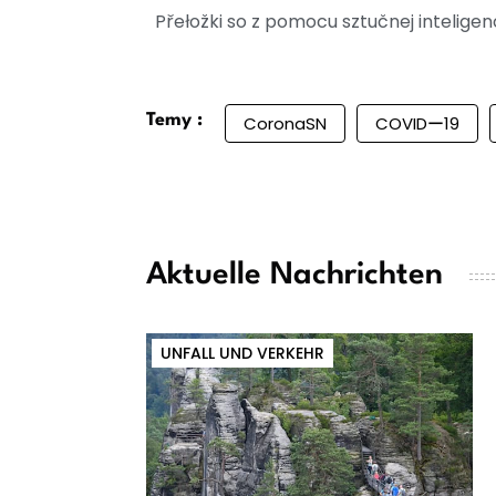
Přełožki so z pomocu sztučnej intelig
Temy :
CoronaSN
COVIDー19
Aktuelle Nachrichten
UNFALL UND VERKEHR