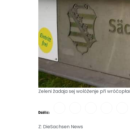
Zeleni žadaja sej wolóženje při wróćop
Dźělić:
Z: DieSachsen News