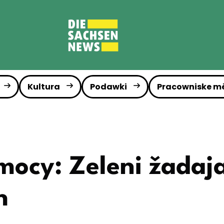
Kultura
Podawki
Pracowniske m
ocy: Zeleni žadaja
h