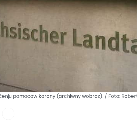
łaćenju pomocow korony (archiwny wobraz). / Foto: Robe