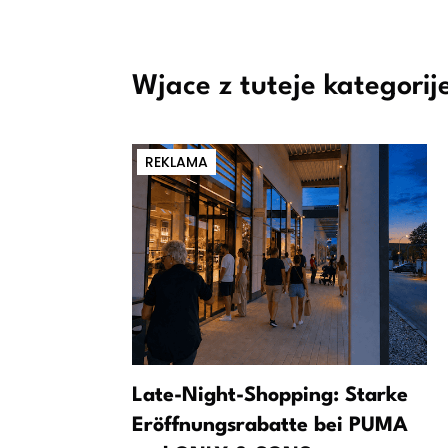
Wjace z tuteje kategorij
REKLAMA
ny podawk:
Late-Night-Shopping: Starke
eń na łódźi
Eröffnungsrabatte bei PUMA