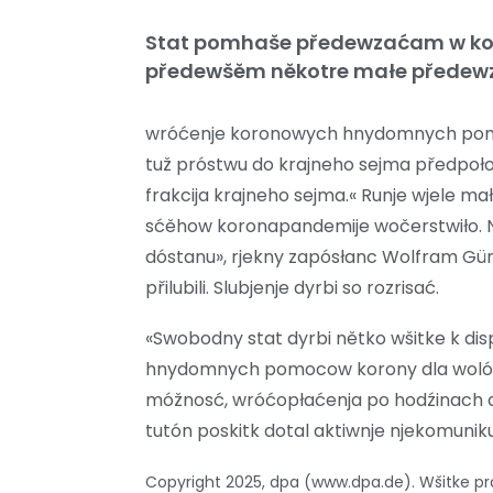
Stat pomhaše předewzaćam w koro
předewšěm někotre małe předewza
wróćenje koronowych hnydomnych pomo
tuž próstwu do krajneho sejma předpołož
frakcija krajneho sejma.« Runje wjele
sćěhow koronapandemije wočerstwiło. Nj
dóstanu», rjekny zapósłanc Wolfram Gün
přilubili. Slubjenje dyrbi so rozrisać.
«Swobodny stat dyrbi nětko wšitke k dis
hnydomnych pomocow korony dla wolóžić
móžnosć, wróćopłaćenja po hodźinach ab
tutón poskitk dotal aktiwnje njekomuniku
Copyright 2025, dpa (www.dpa.de). Wšitke 