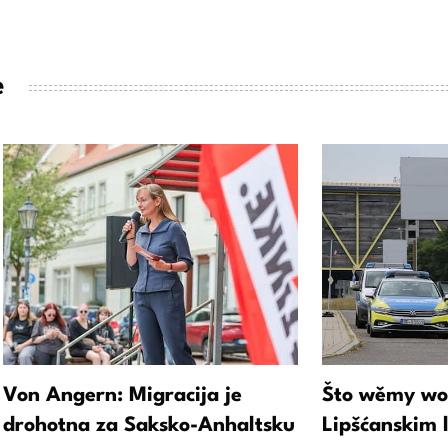
e
Von Angern: Migracija je
Što wěmy wo
drohotna za Saksko-Anhaltsku
Lipšćanskim 