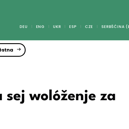
DEU
ENG
UKR
ESP
CZE
SERBŠĆINA (
ěstna
 sej wolóženje za