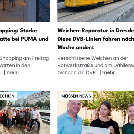
opping: Starke
Weichen-Reparatur in Dresde
atte bei PUMA und
Diese DVB-Linien fahren näch
Woche anders
 Shopping am Freitag,
Verschlissene Weichen an der
warten in den
Vorwerkstraße und am Dahlien
..
|
mehr
zwingen die DVB...
|
mehr
ECHIEN
MEISSEN NEWS