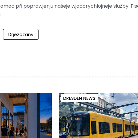
moc při poprawjenju našeje wjacorychłojneje słužby. Pis
m
.
Drježdźany
DRESDEN NEWS