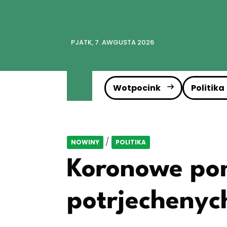
PJATK, 7. AWGUSTA 2026
Wotpocink
Politika
/
NOWINY
POLITIKA
Koronowe pom
potrjechenyc