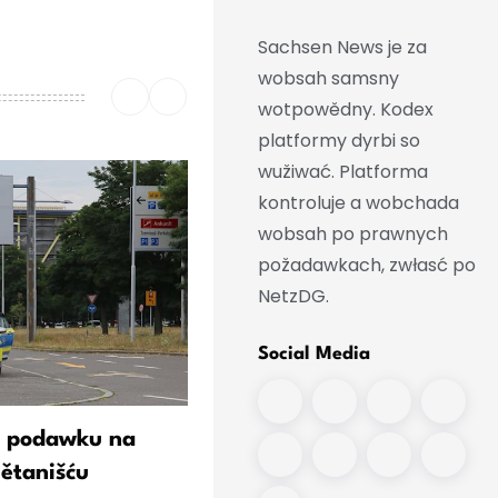
Sachsen News je za
wobsah samsny
wotpowědny. Kodex
platformy dyrbi so
wužiwać. Platforma
kontroluje a wobchada
wobsah po prawnych
požadawkach, zwłasć po
NetzDG.
Social Media
 podawku na
„Didi“ a Steimle - Kak so
lětanišću
komikarjo do wólbneho bo