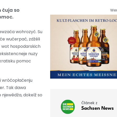
 čuja so
We
pomoc.
ewzaća wohrozyć. Su
sće wučerpać, zdźěli
e wot hospodarskich
eksistencneje nuzy
okratisku pomoc
ři wróćopłaćenju
er. Tak dawa
 njewědźa, dokelž so
Čłánek z
Sachsen News