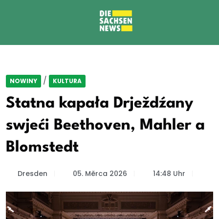
/
NOWINY
KULTURA
Statna kapała Drježdźany
swjeći Beethoven, Mahler a
Blomstedt
Dresden
05. Měrca 2026
14:48 Uhr