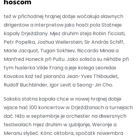
hosćom
tež w přichodnej hrajnej dobje wočakuja sławnych
dirigentow a interpretow jako hosći pola Statneje
kapały Drježdźany. Mjez druhim steja Robin Ticciati,
Petr Popelka, Joshua Weilerstein, Sir András Schiff,
Marie Jacquot, Tugan Sokhiev, Riccardo Minasi a
Manfred Honeck při Pultu. Jako solisća su něhdźe při
tym huslerka Vilde Frang a jeje kolega Leonidas
Kavakos kaž tež piaranća Jean-Yves Thibaudet,
Rudolf Buchbinder, Igor Levit a Seong-Jin Cho.
Sakska statna kapała chce w nowej hrajnej dobje
wjace hač 100 koncertow w Drježdźanach a turnejach
dać. Hižo w septembrje je orchester na diwersnych
festiwalach mjez druhim w Ljubljanje, Weronje a
Meranu słyšeć. Kónc oktobra, spočatk nowembra