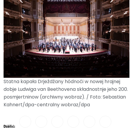
Statna kapała Drježdźany hódnoći w nowej hrajnej
dobje Ludwiga van Beethovena składnostnje jeho 200.
posmjertninow (archiwny wobraz). / Foto: Sebastian
Kahnert/dpa-centralny wobraz/dpa
Dźělić: