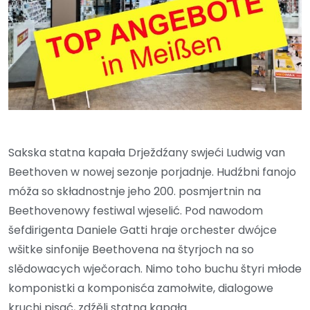
Sakska statna kapała Drježdźany swjeći Ludwig van
Beethoven w nowej sezonje porjadnje. Hudźbni fanojo
móža so składnostnje jeho 200. posmjertnin na
Beethovenowy festiwal wjeselić. Pod nawodom
šefdirigenta Daniele Gatti hraje orchester dwójce
wšitke sinfonije Beethovena na štyrjoch na so
slědowacych wječorach. Nimo toho buchu štyri młode
komponistki a komponisća zamołwite, dialogowe
kruchi pisać, zdźěli statna kapała.