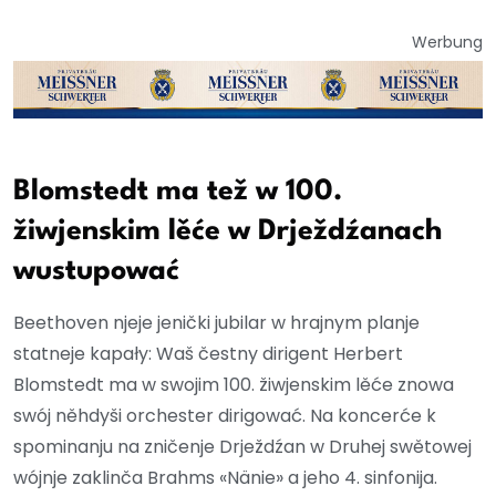
Werbung
Blomstedt ma tež w 100.
žiwjenskim lěće w Drježdźanach
wustupować
Beethoven njeje jenički jubilar w hrajnym planje
statneje kapały: Waš čestny dirigent Herbert
Blomstedt ma w swojim 100. žiwjenskim lěće znowa
swój něhdyši orchester dirigować. Na koncerće k
spominanju na zničenje Drježdźan w Druhej swětowej
wójnje zaklinča Brahms «Nänie» a jeho 4. sinfonija.