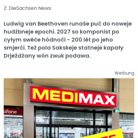
Z: DieSachsen News
Ludwig van Beethoven runaše puć do noweje
hudźbneje epochi. 2027 so komponist po
cyłym swěće hódnoći - 200 lět po jeho
smjerći. Tež pola Sakskeje statneje kapały
Drježdźany wón zwuk podawa.
Werbung