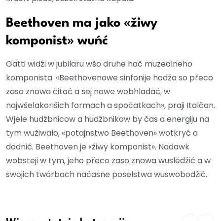
Beethoven ma jako «žiwy
komponist» wuńć
Gatti widźi w jubilaru wšo druhe hač muzealneho
komponista. «Beethovenowe sinfonije hodźa so přeco
zaso znowa čitać a sej nowe wobhladać, w
najwšelakorišich formach a spočatkach», praji Italčan.
Wjele hudźbnicow a hudźbnikow by čas a energiju na
tym wužiwało, «potajnstwo Beethoven» wotkryć a
dodnić. Beethoven je «žiwy komponist». Nadawk
wobsteji w tym, jeho přeco zaso znowa wuslědźić a w
swojich twórbach načasne poselstwa wuswobodźić.