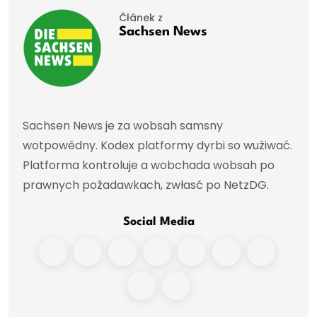
Čłánek z
Sachsen News
Sachsen News je za wobsah samsny
wotpowědny. Kodex platformy dyrbi so wužiwać.
Platforma kontroluje a wobchada wobsah po
prawnych požadawkach, zwłasć po NetzDG.
Social Media