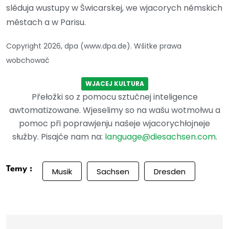
slěduja wustupy w Šwicarskej, we wjacorych němskich
městach a w Parisu.
Copyright 2026, dpa (www.dpa.de). Wšitke prawa
wobchować
WJACEJ KULTURA
Přełožki so z pomocu sztučnej inteligence
awtomatizowane. Wjeselimy so na wašu wotmołwu a
pomoc při poprawjenju našeje wjacorychłojneje
słužby. Pisajće nam na:
language@diesachsen.com
.
Temy :
Musik
Sachsen
Dresden