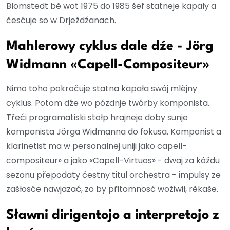
Blomstedt bě wot 1975 do 1985 šef statneje kapały a
česćuje so w Drježdźanach.
Mahlerowy cyklus dale dźe - Jörg
Widmann «Capell-Compositeur»
Nimo toho pokročuje statna kapała swój mlějny
cyklus. Potom dźe wo pózdnje twórby komponista.
Třeći programatiski stołp hrajneje doby sunje
komponista Jörga Widmanna do fokusa. Komponist a
klarinetist ma w personalnej uniji jako capell-
compositeur» a jako «Capell-Virtuos» - dwaj za kóždu
sezonu přepodaty čestny titul orchestra - impulsy ze
zašłosće nawjazać, zo by přitomnosć wožiwił, rěkaše.
Sławni dirigentojo a interpretojo z