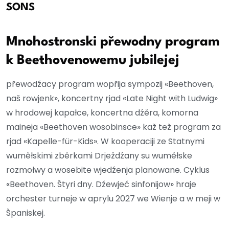
SONS
Mnohostronski přewodny program
k Beethovenowemu jubilejej
přewodźacy program wopřija sympozij «Beethoven,
naš rowjenk», koncertny rjad «Late Night with Ludwig»
w hrodowej kapałce, koncertna dźěra, komorna
maineja «Beethoven wosobinsce» kaž tež program za
rjad «Kapelle-für-Kids». W kooperaciji ze Statnymi
wuměłskimi zběrkami Drježdźany su wuměłske
rozmołwy a wosebite wjedźenja planowane. Cyklus
«Beethoven. Štyri dny. Dźewjeć sinfonijow» hraje
orchester turneje w aprylu 2027 we Wienje a w meji w
Španiskej.