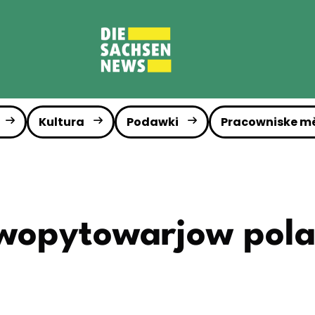
Kultura
Podawki
Pracowniske m
 wopytowarjow pola