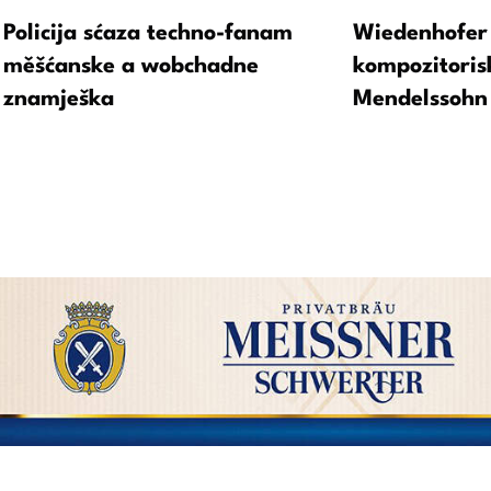
Policija sćaza techno-fanam
Wiedenhofer 
měšćanske a wobchadne
kompozitoris
znamješka
Mendelssohn