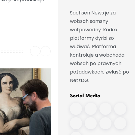
Sachsen News je za
wobsah samsny
wotpowědny. Kodex
platformy dyrbi so
wužiwać. Platforma
kontroluje a wobchada
wobsah po prawnych
požadawkach, zwłasć po
NetzDG.
Social Media