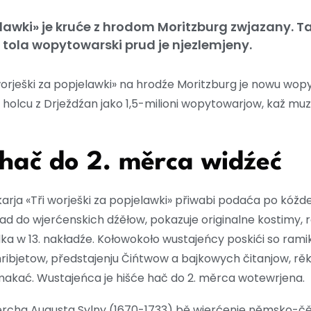
jelawki» je kruće z hrodom Moritzburg zwjazany. 
, tola wopytowarski prud je njezlemjeny.
rješki za popjelawki» na hrodźe Moritzburg je nowu wo
holcu z Drježdźan jako 1,5-milioni wopytowarjow, kaž mu
hač do 2. měrca widźeć
rja «Tři worješki za popjelawki» přiwabi podaća po kóžde
 do wjerćenskich dźěłow, pokazuje originalne kostimy, r
ka w 13. nakładźe. Kołowokoło wustajeńcy poskići so ram
jetow, předstajenju Čińtwow a bajkowych čitanjow, rěk
makać. Wustajeńca je hišće hač do 2. měrca wotewrjena.
ercha Augusta Sylny (1670-1733) bě wjerćenje němsko-čě