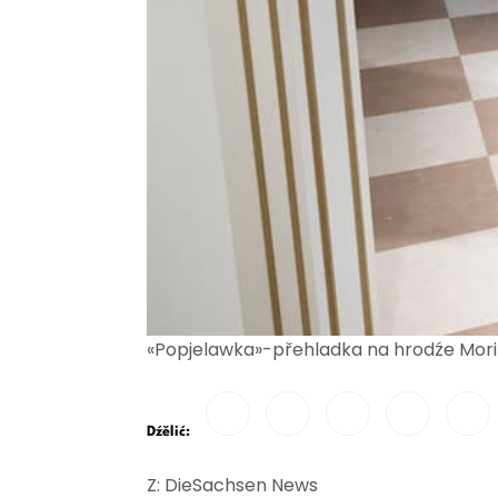
«Popjelawka»-přehladka na hrodźe Mori
Dźělić:
Z: DieSachsen News