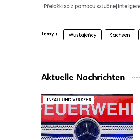
Přełožki so z pomocu sztučnej intelig
Temy :
Wustajeńcy
Sachsen
Aktuelle Nachrichten
UNFALL UND VERKEHR