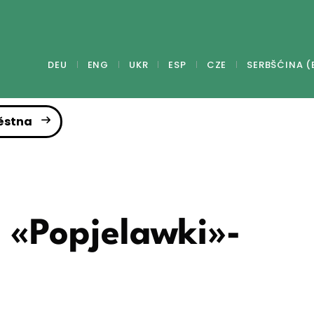
DEU
ENG
UKR
ESP
CZE
SERBŠĆINA (
ěstna
 «Popjelawki»-