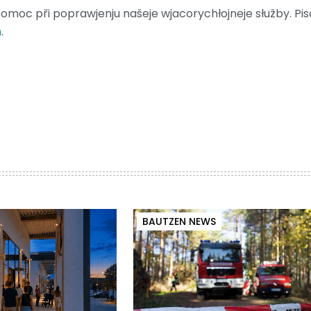
moc při poprawjenju našeje wjacorychłojneje słužby. Pis
m
.
BAUTZEN NEWS