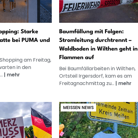
opping: Starke
Baumfällung mit Folgen:
atte bei PUMA und
Stromleitung durchtrennt –
Waldboden in Wilthen geht in
Flammen auf
 Shopping am Freitag,
warten in den
Bei Baumfällarbeiten in Wilthen,
..
|
mehr
Ortsteil Irgersdorf, kam es am
Freitagnachmittag zu...
|
mehr
MEISSEN NEWS