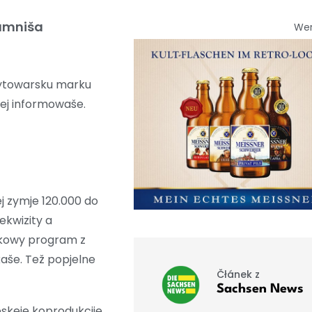
Tamniša
We
pytowarsku marku
zej informowaše.
j zymje 120.000 do
ekwizity a
ikowy program z
aše. Tež popjelne
Čłánek z
Sachsen News
skeje koprodukcije