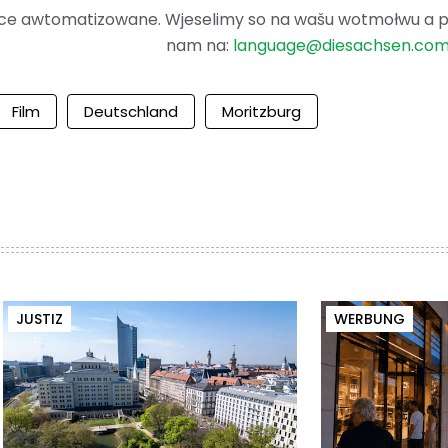
ence awtomatizowane. Wjeselimy so na wašu wotmołwu a po
nam na:
language@diesachsen.co
Film
Deutschland
Moritzburg
JUSTIZ
WERBUNG