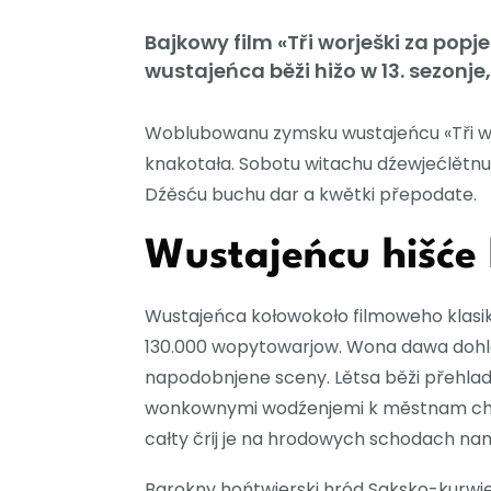
Bajkowy film «Tři worješki za pop
wustajeńca běži hižo w 13. sezonje
Woblubowanu zymsku wustajeńcu «Tři wo
knakotała. Sobotu witachu dźewjećlětnu 
Dźěsću buchu dar a kwětki přepodate.
Wustajeńcu hišće 
Wustajeńca kołowokoło filmoweho klasika
130.000 wopytowarjow. Wona dawa dohlad
napodobnjene sceny. Lětsa běži přehlad
wonkownymi wodźenjemi k městnam chrib
całty črij je na hrodowych schodach na
Barokny hońtwjerski hród Saksko-kurwj