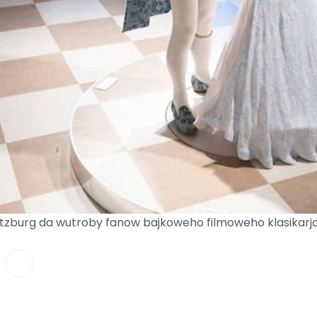
tzburg da wutroby fanow bajkoweho filmoweho klasikarja