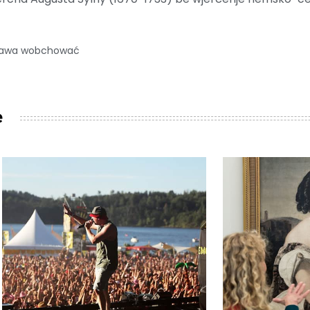
prawa wobchować
e