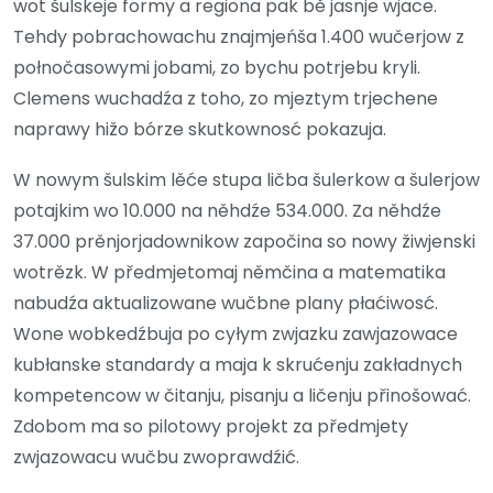
wot šulskeje formy a regiona pak bě jasnje wjace.
Tehdy pobrachowachu znajmjeńša 1.400 wučerjow z
połnočasowymi jobami, zo bychu potrjebu kryli.
Clemens wuchadźa z toho, zo mjeztym trjechene
naprawy hižo bórze skutkownosć pokazuja.
W nowym šulskim lěće stupa ličba šulerkow a šulerjow
potajkim wo 10.000 na něhdźe 534.000. Za něhdźe
37.000 prěnjorjadownikow započina so nowy žiwjenski
wotrězk. W předmjetomaj němčina a matematika
nabudźa aktualizowane wučbne plany płaćiwosć.
Wone wobkedźbuja po cyłym zwjazku zawjazowace
kubłanske standardy a maja k skrućenju zakładnych
kompetencow w čitanju, pisanju a ličenju přinošować.
Zdobom ma so pilotowy projekt za předmjety
zwjazowacu wučbu zwoprawdźić.