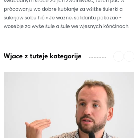
swobodnym staće za jich zwólniwosć, tutón puć w
prócowanju wo dobre kubłanje za wšitke šulerki a
šulerjow sobu hić.» Je wažne, solidaritu pokazać -
wosebje za wyše šule a šule we wjesnych kónčinach.
Wjace z tuteje kategorije