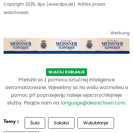
Copyright 2025, dpa (www.dpa.de). Wšitke prawa
wobchować
Werbung
WJACEJ KUBLANJE
Přełožki so z pomocu sztučnej inteligence
awtomatizowane. Wjeselimy so na wašu wotmołwu a
pomoc při poprawjenju našeje wjacorychłojneje
słužby. Pisajće nam na:
language@diesachsen.com
.
Temy :
Šula
Sakska
Wukubłanje