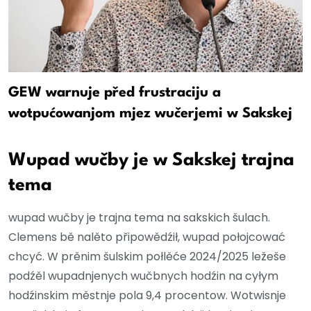
GEW warnuje před frustraciju a
wotpućowanjom mjez wučerjemi w Sakskej
Wupad wučby je w Sakskej trajna
tema
wupad wučby je trajna tema na sakskich šulach.
Clemens bě nalěto připowědźił, wupad połojcować
chcyć. W prěnim šulskim połlěće 2024/2025 ležeše
podźěl wupadnjenych wučbnych hodźin na cyłym
hodźinskim městnje pola 9,4 procentow. Wotwisnje