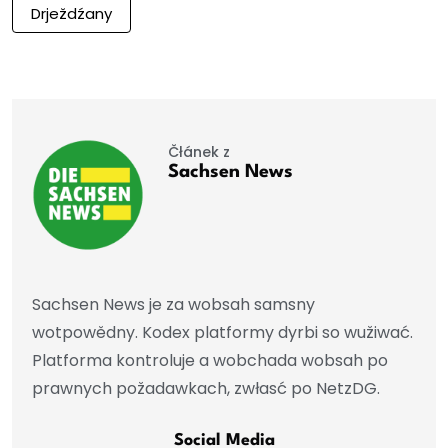
Drježdźany
Čłánek z
Sachsen News
Sachsen News je za wobsah samsny
wotpowědny. Kodex platformy dyrbi so wužiwać.
Platforma kontroluje a wobchada wobsah po
prawnych požadawkach, zwłasć po NetzDG.
Social Media