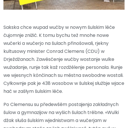
Sakska chce wupad wučby w nowym šulskim lěće
čujomnje znižić. K tomu bychu tež mnohe nowe
wučerki a wučerjo na šulach přinošowali, rjekny
kultusowy minister Conrad Clemens (CDU) w
Drježdźanach. Zawěsćenje wučby wostanje wulke
wužadanje, runje tak kaž rozdźělenje personala. Runje
we wjesnych kónčinach su městna swobodne wostali.
Cyłkownje pak je 438 wosobow w šulskej słužbje wjace
hač w zašłym šulskim lěće.
Po Clemensu su předewšěm postajenja zakładnych
šulow a gymnazijow na wyšich šulach trěbne. «Wulki
dźak słuša šulskim wjednistwam a wučerjam w