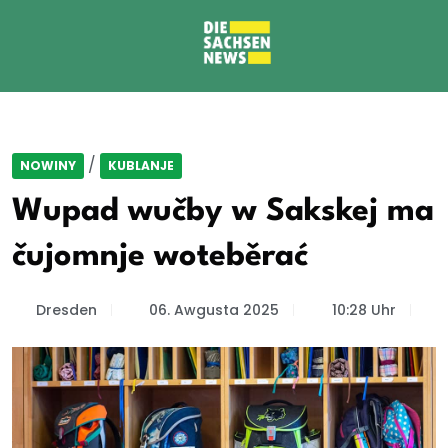
/
NOWINY
KUBLANJE
Wupad wučby w Sakskej ma
čujomnje woteběrać
Dresden
06. Awgusta 2025
10:28 Uhr