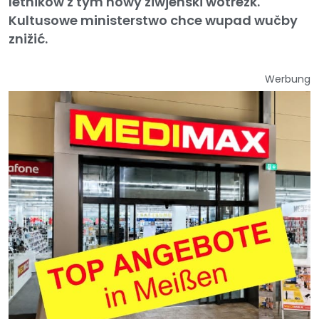
lětnikow z tym nowy žiwjenski wotrězk.
Kultusowe ministerstwo chce wupad wučby
znižić.
Werbung