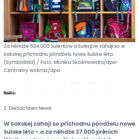
Za něhdźe 534.000 šulerkow a šulerjow zahaji so w
Sakskej přichodnu póndźelu nowe šulske lěto.
(Symbolbild) / Foto: Monika Skolimowska/dpa-
Centralny wobraz/dpa
Dźělić:
Z: DieSachsen News
W Sakskej zahaji so přichodnu póndźelu nowe
šulske lěto - a za něhdźe 37.000 prěnich