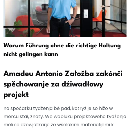
Warum Führung ohne die richtige Haltung
nicht gelingen kann
Amadeu Antonio Załožba zakónči
spěchowanje za dźiwadłowy
projekt
na spočatku tydźenja bě pad, kotryž je so hižo w
měrcu stał, znaty. We wobłuku projektoweho tydźenja
měli so dźewjatkarjo ze wšelakimi materialijemi k