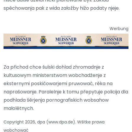
spěchowanja pak z wida załožby hižo podaty njeje.
Werbung
Za přichod chce šulski dohlad zhromadnje z
kultusowym ministerstwom wobchadźenje z
eksternymi poskićowarjemi pruwować, rěka na
naprašowanje. Paralelnje k tomu přepytuje policija dla
podhlada šěrjenja pornografiskich wobsahow
małolětnych.
Copyright 2026, dpa (www.dpa.de). Wšitke prawa
wobchować