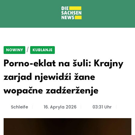
/
NOWINY
KUBLANJE
Porno-eklat na šuli: Krajny
zarjad njewidźi žane
wopačne zadźerženje
Schleife
16. Apryla 2026
03:31 Uhr