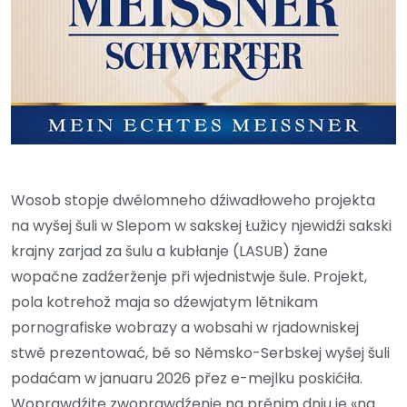
Wosob stopje dwělomneho dźiwadłoweho projekta
na wyšej šuli w Slepom w sakskej Łužicy njewidźi sakski
krajny zarjad za šulu a kubłanje (LASUB) žane
wopačne zadźerženje při wjednistwje šule. Projekt,
pola kotrehož maja so dźewjatym lětnikam
pornografiske wobrazy a wobsahi w rjadowniskej
stwě prezentować, bě so Němsko-Serbskej wyšej šuli
podaćam w januaru 2026 přez e-mejlku poskićiła.
Woprawdźite zwoprawdźenje na prěnim dnju je «na