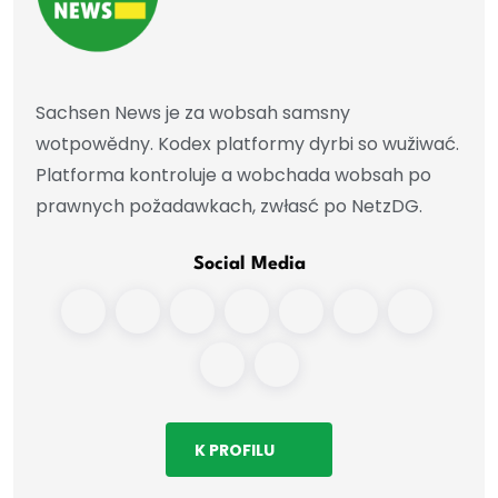
Sachsen News je za wobsah samsny
wotpowědny. Kodex platformy dyrbi so wužiwać.
Platforma kontroluje a wobchada wobsah po
prawnych požadawkach, zwłasć po NetzDG.
Social Media
K PROFILU