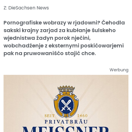
Z: DieSachsen News
Pornografiske wobrazy w rjadowni? Čehodla
sakski krajny zarjad za kubłanje šulskeho
wjednistwa žadyn porok nječini,
wobchadźenje z eksternymi poskićowarjemi
pak na pruwowanišćo stajić chce.
Werbung