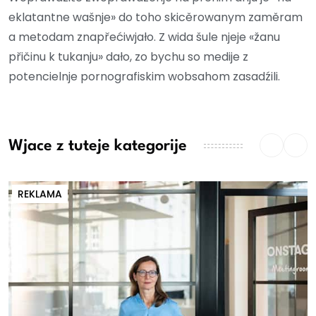
eklatantne wašnje» do toho skicěrowanym zaměram
a metodam znapřećiwjało. Z wida šule njeje «žanu
přičinu k tukanju» dało, zo bychu so medije z
potencielnje pornografiskim wobsahom zasadźili.
Wjace z tuteje kategorije
REKLAMA