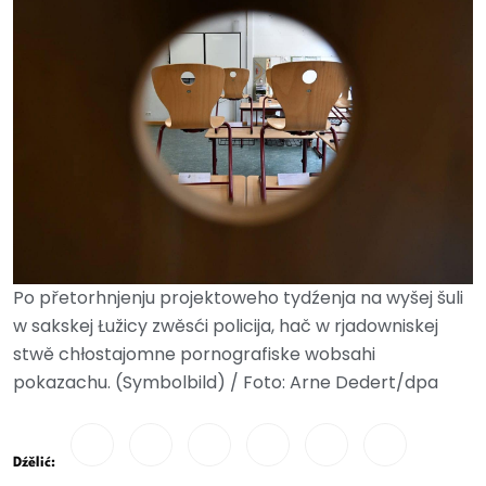
Po přetorhnjenju projektoweho tydźenja na wyšej šuli
w sakskej Łužicy zwěsći policija, hač w rjadowniskej
stwě chłostajomne pornografiske wobsahi
pokazachu. (Symbolbild) / Foto: Arne Dedert/dpa
Dźělić: