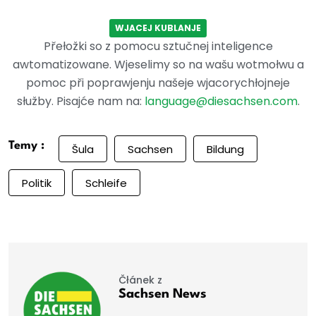
WJACEJ KUBLANJE
Přełožki so z pomocu sztučnej inteligence
awtomatizowane. Wjeselimy so na wašu wotmołwu a
pomoc při poprawjenju našeje wjacorychłojneje
słužby. Pisajće nam na:
language@diesachsen.com
.
Temy :
Šula
Sachsen
Bildung
Politik
Schleife
Čłánek z
Sachsen News