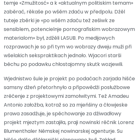
temje «Zmužitosć» a k «aktualnym politiskim temam»
zaběrać, rěkaše po wšěm zdaću w předpolu. Dźěl
tuteje zběrki je «po wšěm zdaću tež zešiwk ze
sensiblem, potencielnje pornografiskim wobrazowym
materialom» był, zdźěli LASUB. Po medijowych
rozprawach je so při tym wo wobrazy dweju muži při
wšelakich sekspraktikach jednało. Wjacori starši
běchu po podawku chłostajomny skutk wozjewili.
Wjednistwo šule je projekt po podaćach zarjada hišće
samsny dźeń přetorhnyło a připowědźi posłužbowe
zrěčenje z projektowymi zamołwitymi. Tež Amadeu
Antonio załožba, kotraž so za mjeńšiny a čłowjeske
prawa zasadźuje, je spěchowanje za dźiwadłowy
projekt mjeztym zastajiła, praji nowinski rěčnik Lorenz
Blumenthaler Němskej nowinarskej agenturje. Su
hišće dalše dźěłarnički planowane byli. Zakład