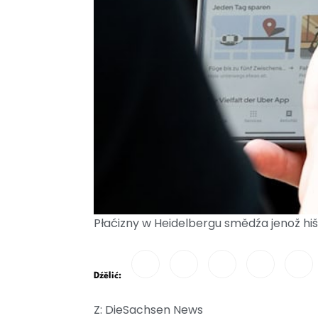
Płaćizny w Heidelbergu smědźa jenož hi
Dźělić:
Z: DieSachsen News