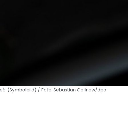
eć. (Symbolbild) / Foto: Sebastian Gollnow/dpa