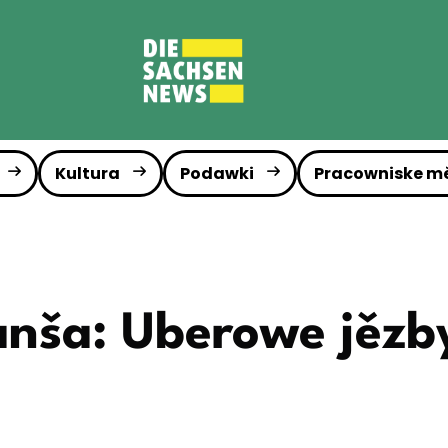
Kultura
Podawki
Pracowniske m
anša: Uberowe jězb