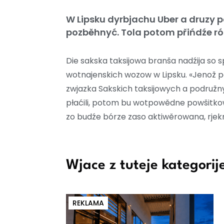
W Lipsku dyrbjachu Uber a druzy 
pozběhnyć. Tola potom přińdźe ról
Die sakska taksijowa branša nadźija so
wotnajenskich wozow w Lipsku. «Jenož 
zwjazka Sakskich taksijowych a podružn
płaćili, potom bu wotpowědne powšitko
zo budźe bórze zaso aktiwěrowana, rje
Wjace z tuteje kategorij
REKLAMA