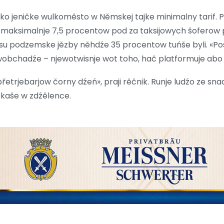
o jeničke wulkoměsto w Němskej tajke minimalny tarif. Pł
 maksimalnje 7,5 procentow pod za taksijowych šofero
 su podzemske jězby něhdźe 35 procentow tuńše byli. «Pos
bchadźe – njewotwisnje wot toho, hač platformuje abo 
přetrjebarjow čorny dźeń», praji rěčnik. Runje ludźo ze 
rěkaše w zdźělence.