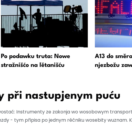
Po podawku truta: Nowe
A13 do směra
stražnišćo na lětanišću
njezbožu za
y při nastupjenym puću
wostać: Instrumenty ze zakonja wo wosobowym transport
mzdy - tym připisa po jednym rěčniku wosebity wuznam. 