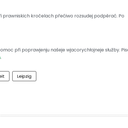
 prawniskich kročelach přećiwo rozsudej podpěrać. Po
moc při poprawjenju našeje wjacorychłojneje słužby. Pis
m
.
eit
Leipzig