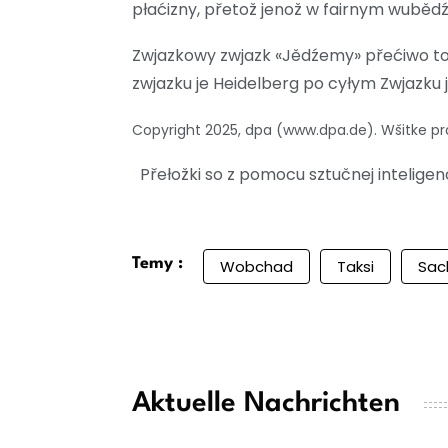
płaćizny, přetož jenož w fairnym wuběd
Zwjazkowy zwjazk «Jědźemy» přećiwo to
zwjazku je Heidelberg po cyłym Zwjazku
Copyright 2025, dpa (www.dpa.de). Wšitke 
Přełožki so z pomocu sztučnej intelig
Temy :
Wobchad
Taksi
Sac
Aktuelle Nachrichten