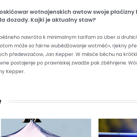
poskićowar wotnajenskich awtow swoje płaćizny
a dozady. Kajki je aktualny staw?
 spěšneho nawróta k minimalnym tarifam za Uber a druhi
potom móže so fairne wubědźowanje wotměć», rjekny př
ych předewzaćow, Jan Kepper. W měsće běchu na krótki č
wne postajenje po prawniskej zwadźe pak zběhnjene. Wó
kny Kepper.
e