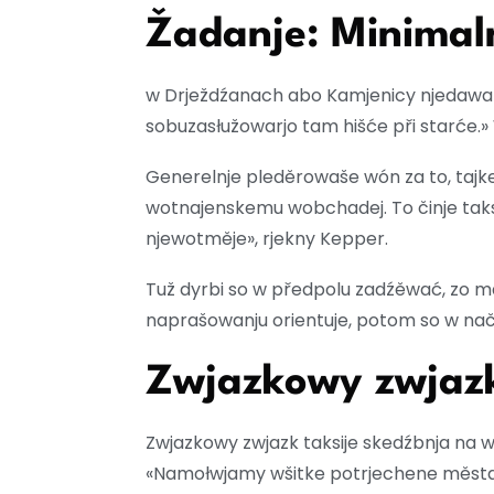
Žadanje: Minimaln
w Drježdźanach abo Kamjenicy njedawa sw
sobuzasłužowarjo tam hišće při starće.» 
Generelnje pleděrowaše wón za to, tajk
wotnajenskemu wobchadej. To činje taks
njewotměje», rjekny Kepper.
Tuž dyrbi so w předpolu zadźěwać, zo ma
naprašowanju orientuje, potom so w na
Zwjazkowy zwjazk
Zwjazkowy zwjazk taksije skedźbnja na
«Namołwjamy wšitke potrjechene města 