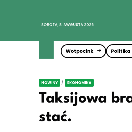
SOBOTA, 8. AWGUSTA 2026
Wotpocink
Politika
/
NOWINY
EKONOMIKA
Taksijowa br
stać.