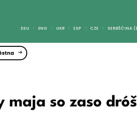
DEU
ENG
UKR
ESP
CZE
SERBŠĆINA (
ěstna
y maja so zaso dró