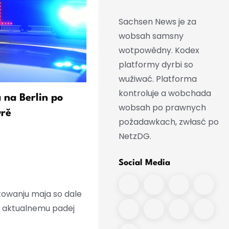
Sachsen News je za
wobsah samsny
wotpowědny. Kodex
platformy dyrbi so
wužiwać. Platforma
kontroluje a wobchada
 na Berlin po
Ruski fachowc widźi mnoh
wobsah po prawnych
wrě
prašenja wokoło
požadawkach, zwłasć po
rozbuchanskeho truta
NetzDG.
Social Media
owanju maja so dale
K aktualnemu padej