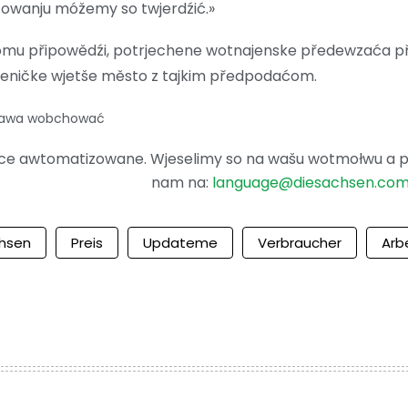
źowanju móžemy so twjerdźić.»
mu připowědźi, potrjechene wotnajenske předewzaća při
 jeničke wjetše město z tajkim předpodaćom.
prawa wobchować
ence awtomatizowane. Wjeselimy so na wašu wotmołwu a po
nam na:
language@diesachsen.co
hsen
Preis
Updateme
Verbraucher
Arb