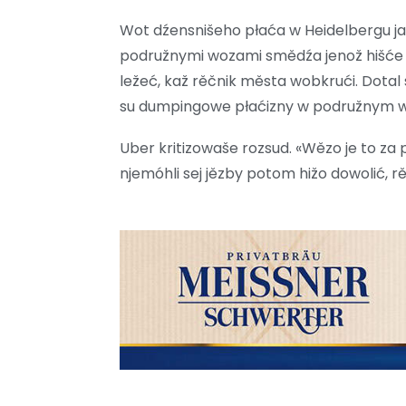
Wot dźensnišeho płaća w Heidelbergu jak
podružnymi wozami smědźa jenož hišće
ležeć, kaž rěčnik města wobkrući. Dotal
su dumpingowe płaćizny w podružnym wo
Uber kritizowaše rozsud. «Wězo je to za 
njemóhli sej jězby potom hižo dowolić, 