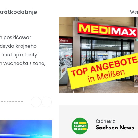
 krótkodobnje
We
ch poskićowar
edsyda krajneho
as tajke tarify
n wuchadźa z toho,
Čłánek z
Sachsen News