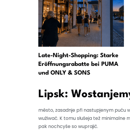
 Lipsku:
Late-Night-Shopping: Starke
kaciju“
Eröffnungsrabatte bei PUMA
und ONLY & SONS
Lipsk: Wostanjem
město, zasadnje při nastupjenym puću 
wužiwać. K tomu słušeja tež minimalne 
pak nochcyše so wuprajić.