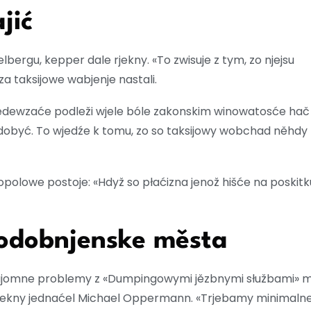
jić
ergu, kepper dale rjekny. «To zwisuje z tym, zo njejsu
za taksijowe wabjenje nastali.
předewzaće podleži wjele bóle zakonskim winowatosće hač
dobyć. To wjedźe k tomu, zo so taksijowy wobchad něhdy 
polowe postoje: «Hdyž so płaćizna jenož hišće na poskitk
podobnjenske města
najomne problemy z «Dumpingowymi jězbnymi słužbami» mě
rjekny jednaćel Michael Oppermann. «Trjebamy minimaln