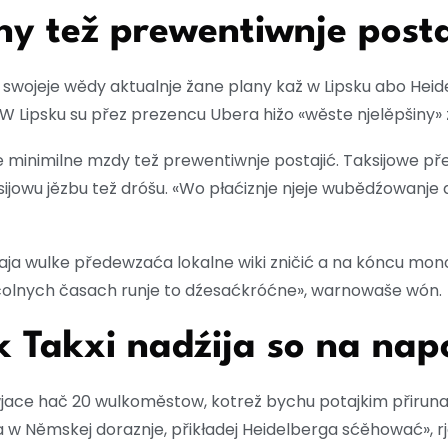
y tež prewentiwnje posta
ojeje wědy aktualnje žane plany kaž w Lipsku abo Heidelb
W Lipsku su přez prezencu Ubera hižo «wěste njelěpšiny» 
e minimilne mzdy tež prewentiwnje postajić. Taksijowe 
ijowu jězbu tež dróšu. «Wo płaćiznje njeje wubědźowanje 
ja wulke předewzaća lokalne wiki zničić a na kóncu mono
čolnych časach runje to dźesaćkróćne», warnowaše wón.
 Takxi nadźija so na na
 wjace hač 20 wulkoměstow, kotrež bychu potajkim přiru
w Němskej doraznje, přikładej Heidelberga sćěhować», 