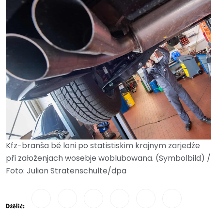
Kfz-branša bě loni po statistiskim krajnym zarjedźe
při załoženjach wosebje woblubowana. (Symbolbild) /
Foto: Julian Stratenschulte/dpa
Dźělić: