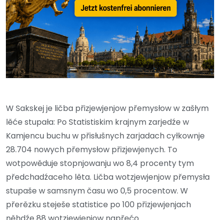
W Sakskej je ličba přizjewjenjow přemysłow w zašłym
lěće stupała: Po Statistiskim krajnym zarjedźe w
Kamjencu buchu w přisłušnych zarjadach cyłkownje
28.704 nowych přemysłow přizjewjenych. To
wotpowěduje stopnjowanju wo 8,4 procenty tym
předchadźaceho lěta. Ličba wotzjewjenjow přemysła
stupaše w samsnym času wo 0,5 procentow. W
přerězku steješe statistice po 100 přizjewjenjach
něhdźe 88 wotzjewjenjow napřećo.