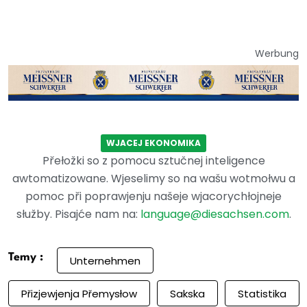
Werbung
WJACEJ EKONOMIKA
Přełožki so z pomocu sztučnej inteligence
awtomatizowane. Wjeselimy so na wašu wotmołwu a
pomoc při poprawjenju našeje wjacorychłojneje
słužby. Pisajće nam na:
language@diesachsen.com
.
Temy :
Unternehmen
Přizjewjenja Přemysłow
Sakska
Statistika