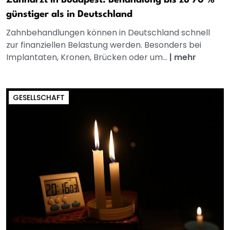
Zahnarzt in Budapest: Behandlung bis zu 70 %
günstiger als in Deutschland
Zahnbehandlungen können in Deutschland schnell
zur finanziellen Belastung werden. Besonders bei
Implantaten, Kronen, Brücken oder um...
|
mehr
GESELLSCHAFT