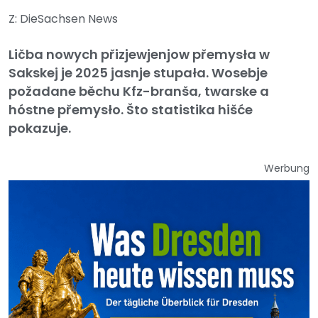
Z: DieSachsen News
Ličba nowych přizjewjenjow přemysła w
Sakskej je 2025 jasnje stupała. Wosebje
požadane běchu Kfz-branša, twarske a
hóstne přemysło. Što statistika hišće
pokazuje.
Werbung