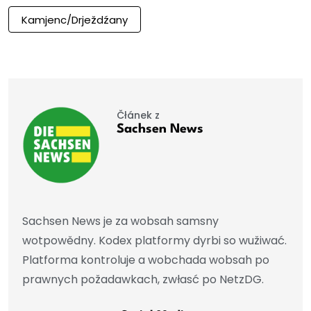
Kamjenc/Drježdźany
Čłánek z
Sachsen News
Sachsen News je za wobsah samsny
wotpowědny. Kodex platformy dyrbi so wužiwać.
Platforma kontroluje a wobchada wobsah po
prawnych požadawkach, zwłasć po NetzDG.