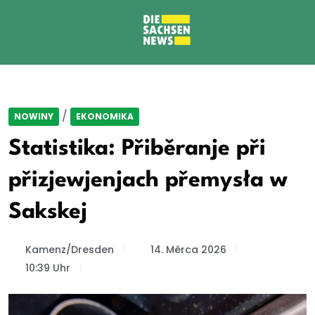
/
NOWINY
EKONOMIKA
Statistika: Přiběranje při
přizjewjenjach přemysła w
Sakskej
Kamenz/Dresden
14. Měrca 2026
10:39 Uhr