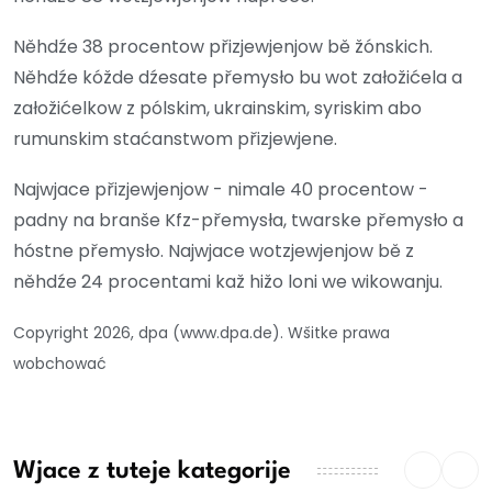
Něhdźe 38 procentow přizjewjenjow bě žónskich.
Něhdźe kóžde dźesate přemysło bu wot załožićela a
załožićelkow z pólskim, ukrainskim, syriskim abo
rumunskim staćanstwom přizjewjene.
Najwjace přizjewjenjow - nimale 40 procentow -
padny na branše Kfz-přemysła, twarske přemysło a
hóstne přemysło. Najwjace wotzjewjenjow bě z
něhdźe 24 procentami kaž hižo loni we wikowanju.
Copyright 2026, dpa (www.dpa.de). Wšitke prawa
wobchować
Wjace z tuteje kategorije