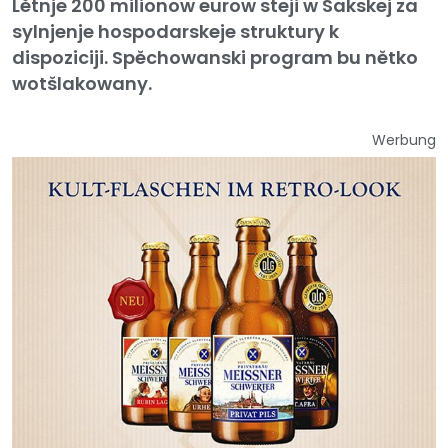
Lětnje 200 milionow eurow steji w Sakskej za
sylnjenje hospodarskeje struktury k
dispoziciji. Spěchowanski program bu nětko
wotšlakowany.
Werbung