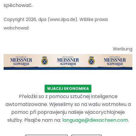
spěchować.
Copyright 2026, dpa (www.dpa.de). Wšitke prawa
wobchować
Werbung
WJACEJ EKONOMIKA
Přełožki so z pomocu sztučnej inteligence
awtomatizowane. Wjeselimy so na wašu wotmołwu a
pomoc při poprawjenju našeje wjacorychłojneje
słužby. Pisajće nam na:
language@diesachsen.com
.