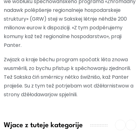
we wobłuku spěchowanskeho programa «Zhromadny
nadawk polěpšenje regionalneje hospodarskeje
struktury» (GRW) steji w Sakskej lětnje něhdźe 200
milionow eurow k dispoziciji. «Z tym podpěrujemy
komuny kaž tež regionalne hospodarstwo», praji
Panter.
Zwjazk a kraje běchu program spočatk lěta znowa
wusměrili, zo bychu přistup k spěchowanju zjednorili.
Tež Sakska čiń směrnicy nětko šwižnišo, kaž Panter
praješe. Su z tym tež potrjebam wot dźěłarnistwow a
strony dźěłodawarjow spjelnili.
Wjace z tuteje kategorije