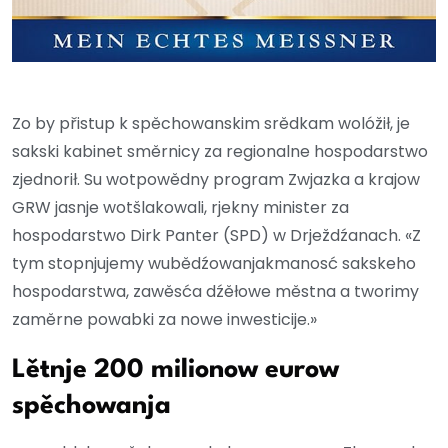
Zo by přistup k spěchowanskim srědkam wolóžił, je
sakski kabinet směrnicy za regionalne hospodarstwo
zjednorił. Su wotpowědny program Zwjazka a krajow
GRW jasnje wotšlakowali, rjekny minister za
hospodarstwo Dirk Panter (SPD) w Drježdźanach. «Z
tym stopnjujemy wubědźowanjakmanosć sakskeho
hospodarstwa, zawěsća dźěłowe městna a tworimy
zaměrne powabki za nowe inwesticije.»
Lětnje 200 milionow eurow
spěchowanja