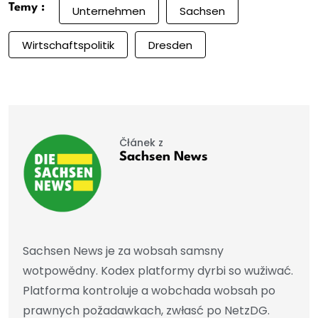
Temy :
Unternehmen
Sachsen
Wirtschaftspolitik
Dresden
Čłánek z
Sachsen News
Sachsen News je za wobsah samsny
wotpowědny. Kodex platformy dyrbi so wužiwać.
Platforma kontroluje a wobchada wobsah po
prawnych požadawkach, zwłasć po NetzDG.