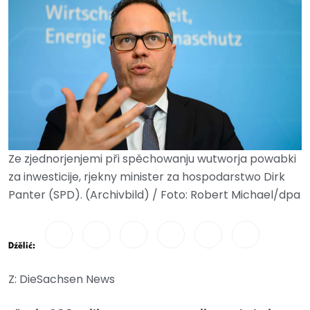
Ze zjednorjenjemi při spěchowanju wutworja powabki
za inwesticije, rjekny minister za hospodarstwo Dirk
Panter (SPD). (Archivbild) / Foto: Robert Michael/dpa
Dźělić:
Z: DieSachsen News