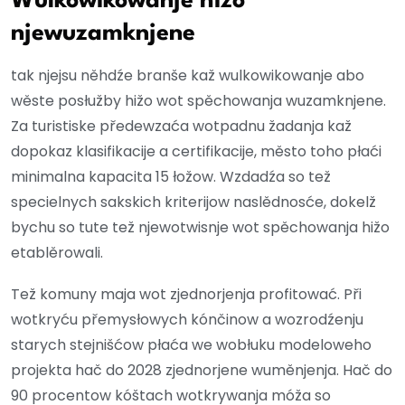
Wulkowikowanje hižo
njewuzamknjene
tak njejsu něhdźe branše kaž wulkowikowanje abo
wěste posłužby hižo wot spěchowanja wuzamknjene.
Za turistiske předewzaća wotpadnu žadanja kaž
dopokaz klasifikacije a certifikacije, město toho płaći
minimalna kapacita 15 łožow. Wzdadźa so tež
specielnych sakskich kriterijow naslědnosće, dokelž
bychu so tute tež njewotwisnje wot spěchowanja hižo
etablěrowali.
Tež komuny maja wot zjednorjenja profitować. Při
wotkryću přemysłowych kónčinow a wozrodźenju
starych stejnišćow płaća we wobłuku modeloweho
projekta hač do 2028 zjednorjene wuměnjenja. Hač do
90 procentow kóštach wotkrywanja móža so