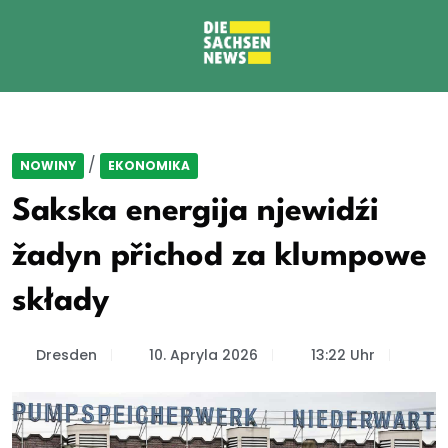
/
NOWINY
EKONOMIKA
Sakska energija njewidźi
žadyn přichod za klumpowe
składy
Dresden
10. Apryla 2026
13:22 Uhr