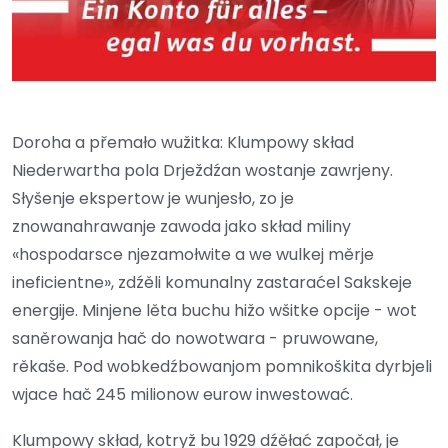
Doroha a přemało wužitka: Klumpowy skład
Niederwartha pola Drježdźan wostanje zawrjeny.
Słyšenje ekspertow je wunjesło, zo je
znowanahrawanje zawoda jako skład miliny
«hospodarsce njezamołwite a we wulkej měrje
ineficientne», zdźěli komunalny zastaraćel Sakskeje
energije. Minjene lěta buchu hižo wšitke opcije - wot
saněrowanja hač do nowotwara - pruwowane,
rěkaše. Pod wobkedźbowanjom pomnikoškita dyrbjeli
wjace hač 245 milionow eurow inwestować.
Klumpowy skład, kotryž bu 1929 dźěłać započał, je