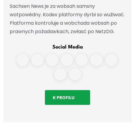
Sachsen News je za wobsah samsny
wotpowědny. Kodex platformy dyrbi so wužiwać.
Platforma kontroluje a wobchada wobsah po
prawnych požadawkach, zwłasć po NetzDG.
Social Media
K PROFILU