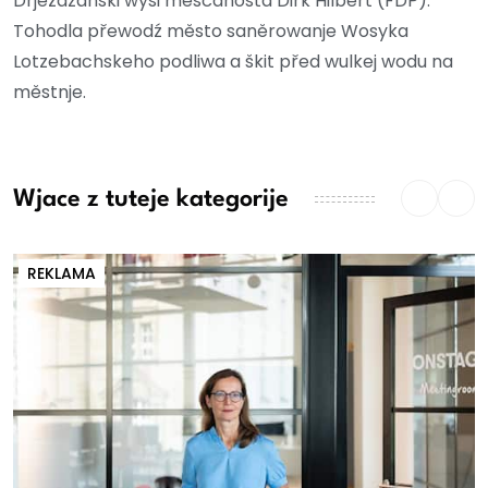
Drježdźanski wyši měšćanosta Dirk Hilbert (FDP).
Tohodla přewodź město saněrowanje Wosyka
Lotzebachskeho podliwa a škit před wulkej wodu na
městnje.
Wjace z tuteje kategorije
REKLAMA