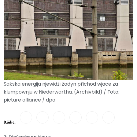
Sakska energija njewidźi žadyn přichod wjace za
klumpownju w Niederwartha. (Archivbild) / Foto:
picture alliance / dpa
Dźělić: