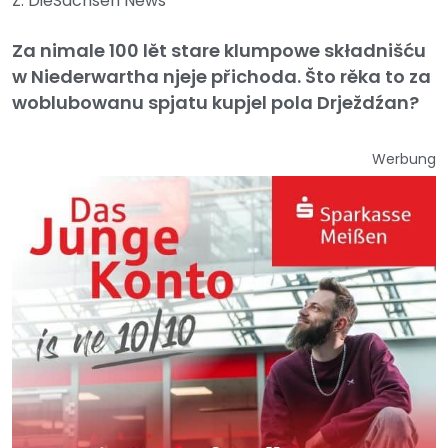
Z: DieSachsen News
Za nimale 100 lět stare klumpowe składnišću
w Niederwartha njeje přichoda. Što rěka to za
woblubowanu spjatu kupjel pola Drježdźan?
Werbung