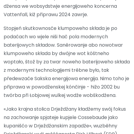
dźensa we wobsydstwje energijoweho koncerna
Vattenfall, kiž připrawu 2024 zawrje.
Stopjeń skutkownosće klumpoweho składa je po
podaćach wo wjele niši hač pola modernych
baterijowych składow. Saněrowanje abo nowotwar
klumpoweho składa by dwójne wot kóštneho
woptało, štož by za twar noweho baterijoweho składa
z modernymi technologijemi trěbne było, tak
předewzaće Sakska energijowa energija. Nimo toho je
připrawa w powodźenskej kónčinje - hižo 2002 bu
twórba při Łobjowej wulkej wodźe wobškodźena.
«Jako krajna stolica Drježdźany kładźemy swój fokus
na zachowanje spjateje kupjele Cossebaude jako
kupanišćo w Drježdźanskim zapadźe», wuzběhny