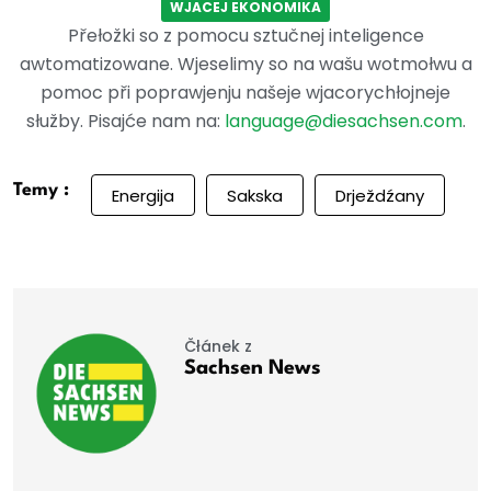
WJACEJ EKONOMIKA
Přełožki so z pomocu sztučnej inteligence
awtomatizowane. Wjeselimy so na wašu wotmołwu a
pomoc při poprawjenju našeje wjacorychłojneje
słužby. Pisajće nam na:
language@diesachsen.com
.
Temy :
Energija
Sakska
Drježdźany
Čłánek z
Sachsen News