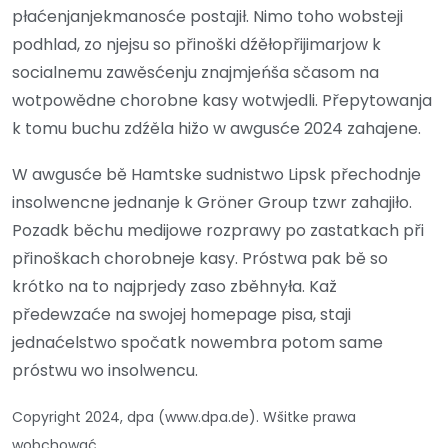
płaćenjanjekmanosće postajił. Nimo toho wobsteji
podhlad, zo njejsu so přinoški dźěłopřijimarjow k
socialnemu zawěsćenju znajmjeńša sčasom na
wotpowědne chorobne kasy wotwjedli. Přepytowanja
k tomu buchu zdźěla hižo w awgusće 2024 zahajene.
W awgusće bě Hamtske sudnistwo Lipsk přechodnje
insolwencne jednanje k Gröner Group tzwr zahajiło.
Pozadk běchu medijowe rozprawy po zastatkach při
přinoškach chorobneje kasy. Próstwa pak bě so
krótko na to najprjedy zaso zběhnyła. Kaž
předewzaće na swojej homepage pisa, staji
jednaćelstwo spočatk nowembra potom same
próstwu wo insolwencu.
Copyright 2024, dpa (www.dpa.de). Wšitke prawa
wobchować