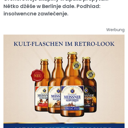
Nětko dźěše w Berlinje dale. Podhlad:
insolwencne zawlečenje.
Werbung