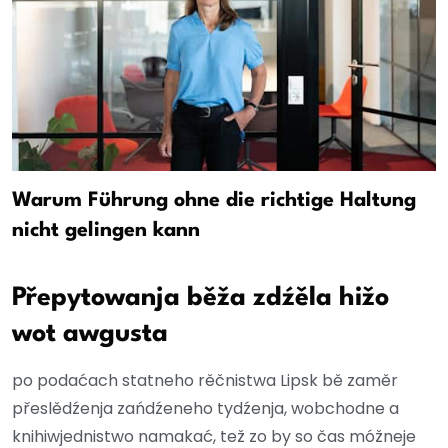
Warum Führung ohne die richtige Haltung
nicht gelingen kann
Přepytowanja běža zdźěla hižo
wot awgusta
po podaćach statneho rěčnistwa Lipsk bě zaměr
přeslědźenja zańdźeneho tydźenja, wobchodne a
knihiwjednistwo namakać, tež zo by so čas móžneje