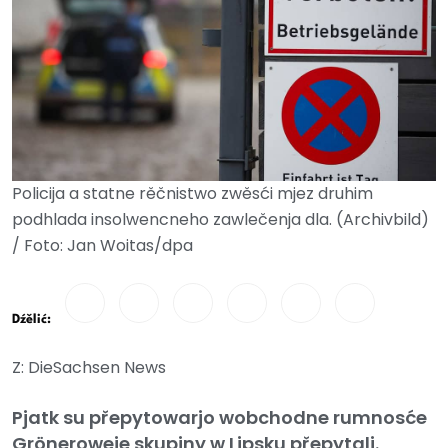
Policija a statne rěčnistwo zwěsći mjez druhim
podhlada insolwencneho zawlečenja dla. (Archivbild)
/ Foto: Jan Woitas/dpa
Dźělić:
Z: DieSachsen News
Pjatk su přepytowarjo wobchodne rumnosće
Gröneroweje skupiny w Lipsku přepytali.