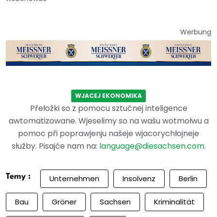
Werbung
WJACEJ EKONOMIKA
Přełožki so z pomocu sztučnej inteligence
awtomatizowane. Wjeselimy so na wašu wotmołwu a
pomoc při poprawjenju našeje wjacorychłojneje
słužby. Pisajće nam na:
language@diesachsen.com
.
Temy :
Unternehmen
Insolvenz
Berlin
Bau
Gröner
Sachsen
Kriminalität