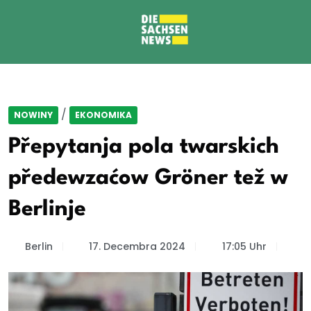
/
NOWINY
EKONOMIKA
Přepytanja pola twarskich
předewzaćow Gröner tež w
Berlinje
Berlin
17. Decembra 2024
17:05 Uhr