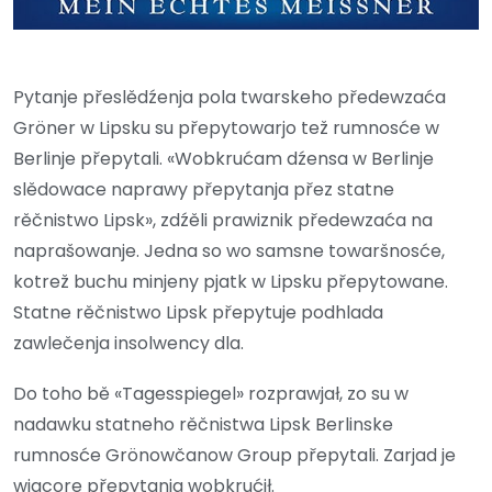
Pytanje přeslědźenja pola twarskeho předewzaća
Gröner w Lipsku su přepytowarjo tež rumnosće w
Berlinje přepytali. «Wobkrućam dźensa w Berlinje
slědowace naprawy přepytanja přez statne
rěčnistwo Lipsk», zdźěli prawiznik předewzaća na
naprašowanje. Jedna so wo samsne towaršnosće,
kotrež buchu minjeny pjatk w Lipsku přepytowane.
Statne rěčnistwo Lipsk přepytuje podhlada
zawlečenja insolwency dla.
Do toho bě «Tagesspiegel» rozprawjał, zo su w
nadawku statneho rěčnistwa Lipsk Berlinske
rumnosće Grönowčanow Group přepytali. Zarjad je
wjacore přepytanja wobkrućił.