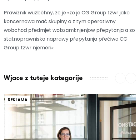
Prawiznik wuzběhny, zo je «zo je CG Group tzwr jako
koncernowa mać skupiny a z tym operatiwny
wobchod předmjet wobzamknjenjow přepytanja a so
statnoprawniska naprawy přepytanja přećiwo CG
Group tzwr njeměri».
Wjace z tuteje kategorije
REKLAMA