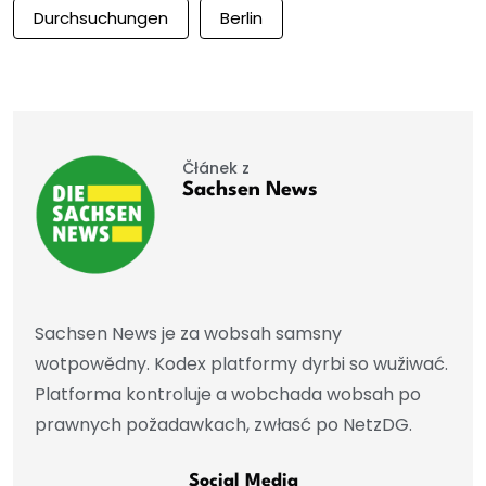
Durchsuchungen
Berlin
Čłánek z
Sachsen News
Sachsen News je za wobsah samsny
wotpowědny. Kodex platformy dyrbi so wužiwać.
Platforma kontroluje a wobchada wobsah po
prawnych požadawkach, zwłasć po NetzDG.
Social Media