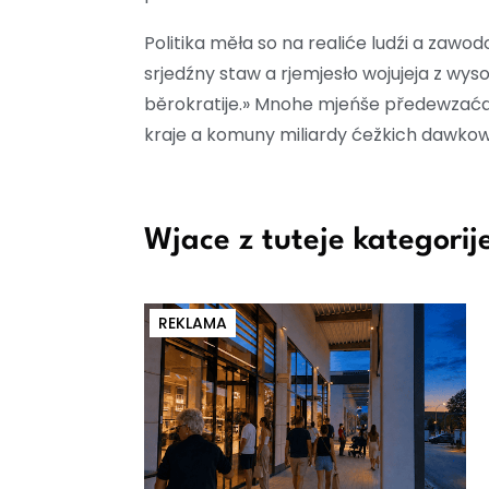
Politika měła so na realiće ludźi a za
srjedźny staw a rjemjesło wojujeja z wy
běrokratije.» Mnohe mjeńše předewzaća
kraje a komuny miliardy ćežkich dawkow
Wjace z tuteje kategorij
REKLAMA