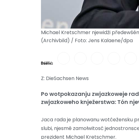
Michael Kretschmer njewidźi předewšě
(Archivbild) / Foto: Jens Kalaene/dpa
Dźělić:
Z: DieSachsen News
Po wotpokazanju zwjazkoweje rady 
zwjazkoweho knježerstwa: Tón nj
Jaca rada je planowanu wotćežensku prem
slubi, njesmě zamołwitosć jednostronsce
prezident Michael Kretschmer.