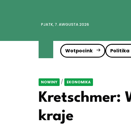
PJATK, 7. AWGUSTA 2026
Wotpocink
Politika
/
NOWINY
EKONOMIKA
Kretschmer: 
kraje