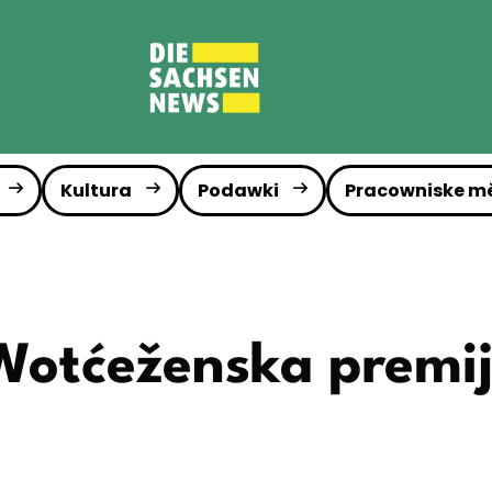
Kultura
Podawki
Pracowniske m
Wotćeženska premi