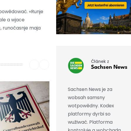
tpowědować. «Runje
ale a wjace
, runočasnje maja
Čłánek z
Sachsen News
Sachsen News je za
wobsah samsny
wotpowědny. Kodex
platformy dyrbi so
wužiwać. Platforma
kontroluje a wobchada