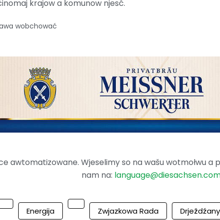
inomaj krajow a komunow njesć.
 prawa wobchować
ence awtomatizowane. Wjeselimy so na wašu wotmołwu a po
nam na:
language@diesachsen.co
Energija
Zwjazkowa Rada
Drježdźany