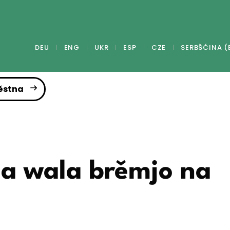
DEU
ENG
UKR
ESP
CZE
SERBŠĆINA (
ěstna
ja wala brěmjo na