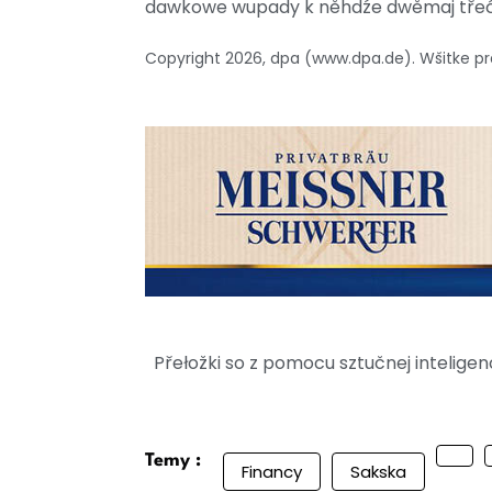
dawkowe wupady k něhdźe dwěmaj třeć
Copyright 2026, dpa (www.dpa.de). Wšitke
Přełožki so z pomocu sztučnej intelig
Temy :
Financy
Sakska