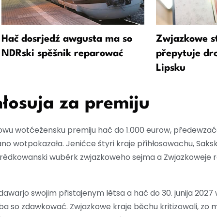
Hač dosrjedź awgusta ma so
Zwjazkowe st
NDRski spěšnik reparować
přepytuje d
Lipsku
hłosuja za premiju
wu wotćežensku premiju hač do 1.000 eurow, předewzać
o wotpokazała. Jeničce štyri kraje přihłosowachu, Saksk
rědkowanski wuběrk zwjazkoweho sejma a Zwjazkoweje ra
dawarjo swojim přistajenym lětsa a hač do 30. junija 202
jeba so zdawkować. Zwjazkowe kraje běchu kritizowali, zo