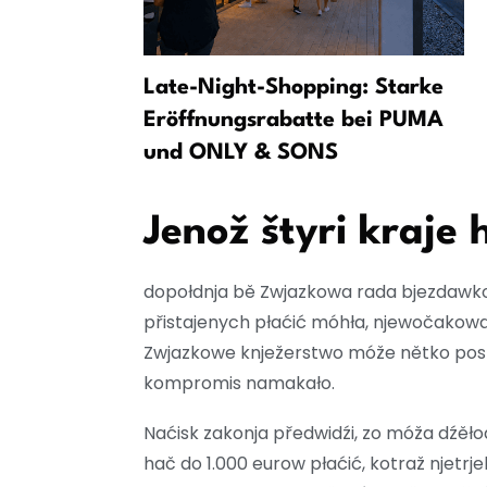
tadłach při
Late-Night-Shopping: Starke
Eröffnungsrabatte bei PUMA
und ONLY & SONS
Jenož štyri kraje 
dopołdnja bě Zwjazkowa rada bjezdawko
přistajenych płaćić móhła, njewočakowan
Zwjazkowe knježerstwo móže nětko pos
kompromis namakało.
Naćisk zakonja předwidźi, zo móža dźěło
hač do 1.000 eurow płaćić, kotraž njetr