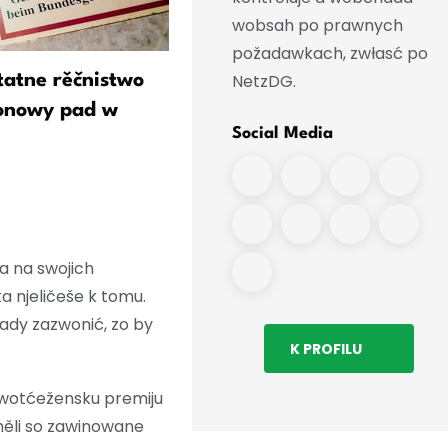
wobsah po prawnych
požadawkach, zwłasć po
NetzDG.
atne rěčnistwo
Po wotkryću drotow w Lips
ronowy pad w
Lětanski wobchad bjez
Social Media
wobmjezowanjow
a na swojich
a njeličeše k tomu.
dy zazwonić, zo by
K PROFILU
7 wotćežensku premiju
 měli so zawinowane