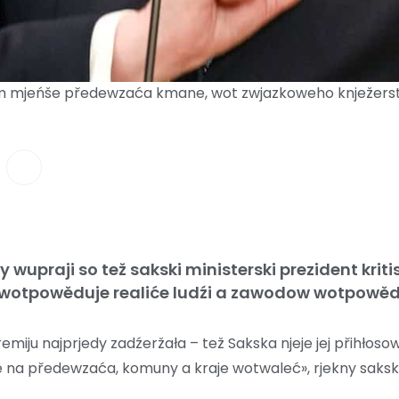
m mjeńše předewzaća kmane, wot zwjazkoweho knježerstw
wupraji so tež sakski ministerski prezident krit
ewotpowěduje realiće ludźi a zawodow wotpowě
iju najprjedy zadźeržała – tež Sakska njeje jej přihłosow
 na předewzaća, komuny a kraje wotwaleć», rjekny sakski