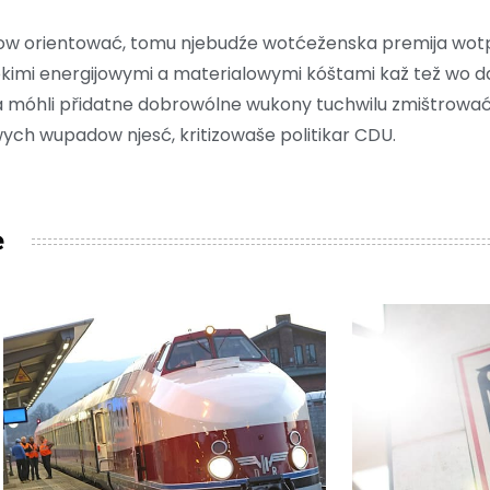
wodow orientować, tomu njebudźe wotćeženska premija wo
sokimi energijowymi a materialowymi kóštami kaž tež wo d
 móhli přidatne dobrowólne wukony tuchwilu zmištrować
ych wupadow njesć, kritizowaše politikar CDU.
e