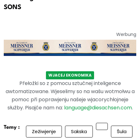
SONS
Werbung
WJACEJ EKONOMIKA
Přełožki so z pomocu sztučnej inteligence
awtomatizowane. Wjeselimy so na wašu wotmołwu a
pomoc při poprawjenju našeje wjacorychłojneje
słužby. Pisajće nam na:
language@diesachsen.com
.
Temy :
Zežiwjenje
Sakska
Šula