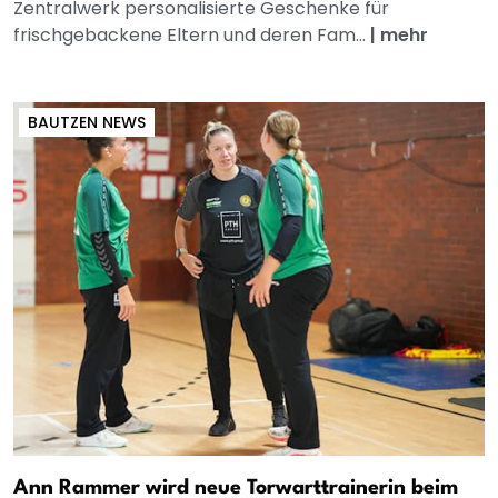
Zentralwerk personalisierte Geschenke für
frischgebackene Eltern und deren Fam...
|
mehr
BAUTZEN NEWS
Ann Rammer wird neue Torwarttrainerin beim