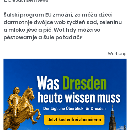
Z: DieSachsen News
Šulski program EU zmóžni, zo móža dźěći
darmotnje dwójce wob tydźeń sad, zeleninu
a mloko jěsć a pić. Wot hdy móža so
pěstowarnje a šule požadać?
Werbung