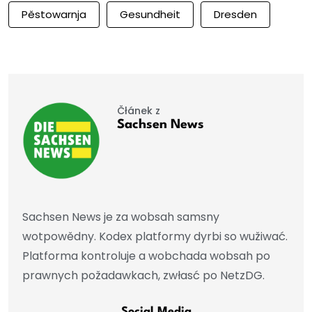
Pěstowarnja
Gesundheit
Dresden
Čłánek z
Sachsen News
Sachsen News je za wobsah samsny
wotpowědny. Kodex platformy dyrbi so wužiwać.
Platforma kontroluje a wobchada wobsah po
prawnych požadawkach, zwłasć po NetzDG.
Social Media