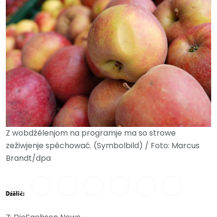
Z wobdźělenjom na programje ma so strowe
zežiwjenje spěchować. (Symbolbild) / Foto: Marcus
Brandt/dpa
Dźělić: