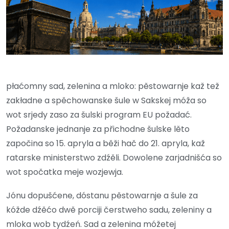
płaćomny sad, zelenina a mloko: pěstowarnje kaž tež
zakładne a spěchowanske šule w Sakskej móža so
wot srjedy zaso za šulski program EU požadać.
Požadanske jednanje za přichodne šulske lěto
započina so 15. apryla a běži hač do 21. apryla, kaž
ratarske ministerstwo zdźěli. Dowolene zarjadnišća so
wot spočatka meje wozjewja.
Jónu dopušćene, dóstanu pěstowarnje a šule za
kóžde dźěćo dwě porciji čerstweho sadu, zeleniny a
mloka wob tydźeń. Sad a zelenina móžetej