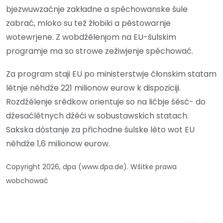
bjezwuwzaćnje zakładne a spěchowanske šule
zabrać, mloko su tež žłobiki a pěstowarnje
wotewrjene. Z wobdźělenjom na EU-šulskim
programje ma so strowe zežiwjenje spěchować.
Za program staji EU po ministerstwje čłonskim statam
lětnje něhdźe 221 milionow eurow k dispoziciji.
Rozdźělenje srědkow orientuje so na ličbje šěsć- do
dźesaćlětnych dźěći w sobustawskich statach.
Sakska dóstanje za přichodne šulske lěto wot EU
něhdźe 1,6 milionow eurow.
Copyright 2026, dpa (www.dpa.de). Wšitke prawa
wobchować