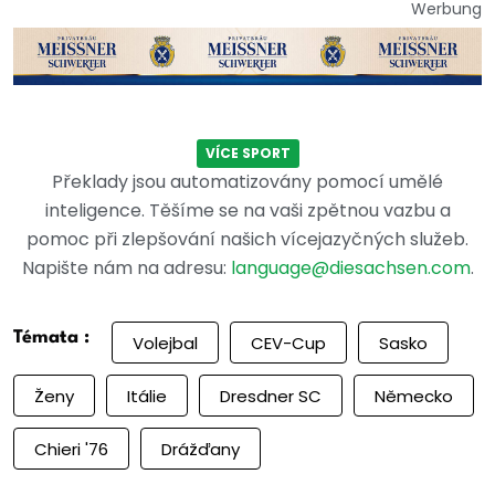
Werbung
VÍCE SPORT
Překlady jsou automatizovány pomocí umělé
inteligence. Těšíme se na vaši zpětnou vazbu a
pomoc při zlepšování našich vícejazyčných služeb.
Napište nám na adresu:
language@diesachsen.com
.
Témata :
Volejbal
CEV-Cup
Sasko
Ženy
Itálie
Dresdner SC
Německo
Chieri '76
Drážďany