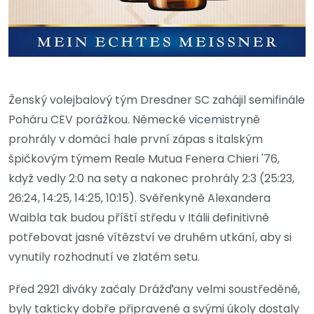
Ženský volejbalový tým Dresdner SC zahájil semifinále
Poháru CEV porážkou. Německé vicemistryně
prohrály v domácí hale první zápas s italským
špičkovým týmem Reale Mutua Fenera Chieri '76,
když vedly 2:0 na sety a nakonec prohrály 2:3 (25:23,
26:24, 14:25, 14:25, 10:15). Svěřenkyně Alexandera
Waibla tak budou příští středu v Itálii definitivně
potřebovat jasné vítězství ve druhém utkání, aby si
vynutily rozhodnutí ve zlatém setu.
Před 2921 diváky začaly Drážďany velmi soustředěně,
byly takticky dobře připravené a svými úkoly dostaly