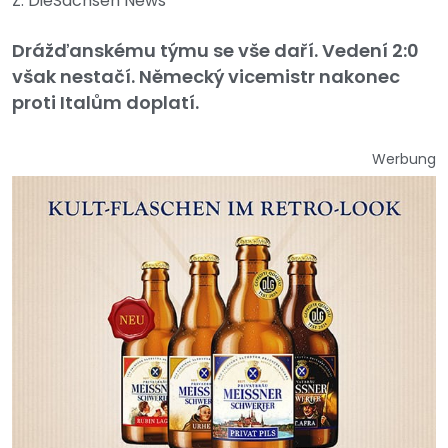
Z: DieSachsen News
Drážďanskému týmu se vše daří. Vedení 2:0
však nestačí. Německý vicemistr nakonec
proti Italům doplatí.
Werbung