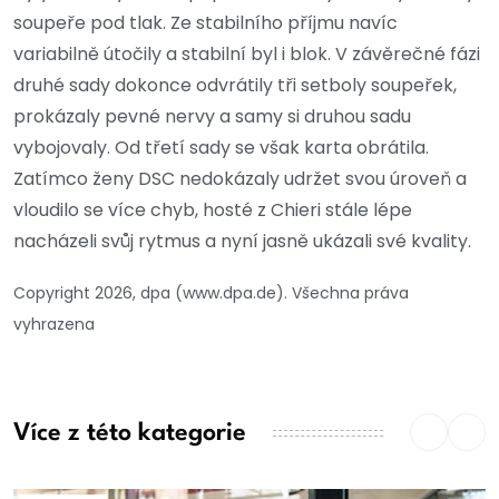
soupeře pod tlak. Ze stabilního příjmu navíc
variabilně útočily a stabilní byl i blok. V závěrečné fázi
druhé sady dokonce odvrátily tři setboly soupeřek,
prokázaly pevné nervy a samy si druhou sadu
vybojovaly. Od třetí sady se však karta obrátila.
Zatímco ženy DSC nedokázaly udržet svou úroveň a
vloudilo se více chyb, hosté z Chieri stále lépe
nacházeli svůj rytmus a nyní jasně ukázali své kvality.
Copyright 2026, dpa (www.dpa.de). Všechna práva
vyhrazena
Více z této kategorie