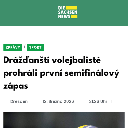
/
ZPRÁVY
SPORT
Drážďanští volejbalisté
prohráli první semifinálový
zápas
Dresden
12. Března 2026
21:26 Uhr