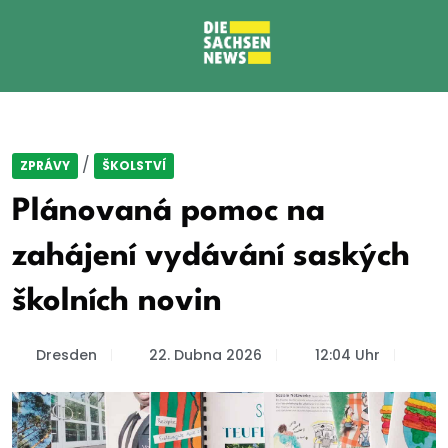
/
ZPRÁVY
ŠKOLSTVÍ
Plánovaná pomoc na
zahájení vydávání saských
školních novin
Dresden
22. Dubna 2026
12:04 Uhr