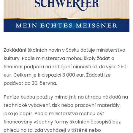
Zakládání školních novin v Sasku dotuje ministerstvo
kultury. Podle ministerstva mohou školy žádat o
finanční podporu na zahájení činnosti až do výše 250
eur. Celkem je k dispozici 3 000 eur. Žádosti lze
podávat do 30. června.
Peníze budou použity mimo jiné na úhradu nákladů na
technické vybavení, tisk nebo pracovní materiály,
jako je papír. Podle ministerstva mohou být
financovány všechny formy školních časopisů bez
ohledu na to, zda vycházejí v tištěné nebo