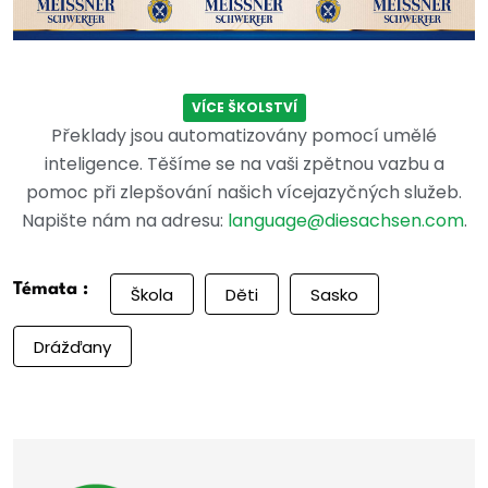
VÍCE ŠKOLSTVÍ
Překlady jsou automatizovány pomocí umělé
inteligence. Těšíme se na vaši zpětnou vazbu a
pomoc při zlepšování našich vícejazyčných služeb.
Napište nám na adresu:
language@diesachsen.com
.
Témata :
Škola
Děti
Sasko
Drážďany