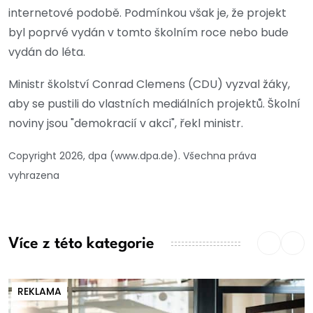
internetové podobě. Podmínkou však je, že projekt
byl poprvé vydán v tomto školním roce nebo bude
vydán do léta.
Ministr školství Conrad Clemens (CDU) vyzval žáky,
aby se pustili do vlastních mediálních projektů. Školní
noviny jsou "demokracií v akci", řekl ministr.
Copyright 2026, dpa (www.dpa.de). Všechna práva
vyhrazena
Více z této kategorie
REKLAMA