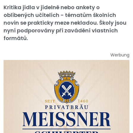
Kritika jídla v jídelně nebo ankety o
oblíbených učitelích - tématům školních
novin se prakticky meze nekladou. Školy jsou
nyní podporovány při zavádění vlastních
formátů.
Werbung