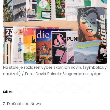
Na stole je rozložen výběr školních novin. (Symbolický
obrázek) / Foto: David Reineke/Jugendpresse/dpa
Sdílet:
Z: DieSachsen News