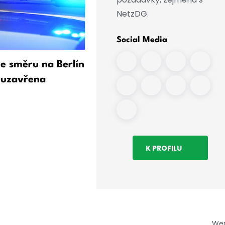
NetzDG.
Social Media
ve směru na Berlín
Odborník na Rusko vidí v
 uzavřena
případě dronu s výbušnin
mnoho otázek
K PROFILU
We