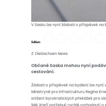
V Sasku lze nyní žádosti o příspěvek na
Sdílet:
Z: DieSachsen News
Občané Saska mohou nyní podávat ž
cestování.
Žádosti o příspěvek na bydlení lze nyní
Ministryně pro infrastrukturu Regina Kr
snížení byrokratických překážek pro obča
lidé, kteří potřebují rychlé rozhodnutí 