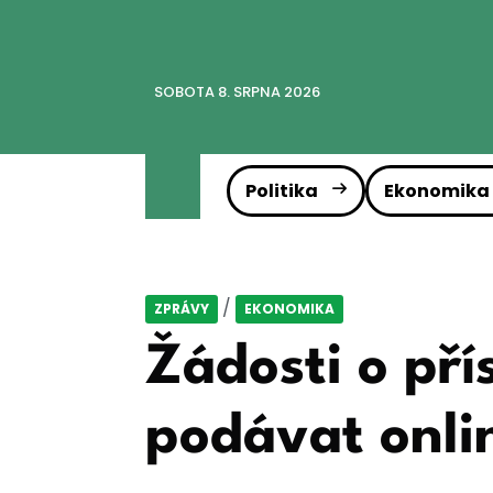
SOBOTA 8. SRPNA 2026
Politika
Ekonomika
/
ZPRÁVY
EKONOMIKA
Žádosti o pří
podávat onli