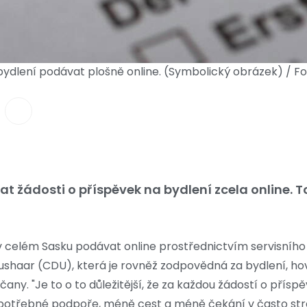
 bydlení podávat plošně online. (Symbolický obrázek) / F
ádosti o příspěvek na bydlení zcela online. To 
 v celém Sasku podávat online prostřednictvím servisního
aushaar (CDU), která je rovněž zodpovědná za bydlení, ho
ny. "Je to o to důležitější, že za každou žádostí o příspě
o potřebné podpoře, méně cest a méně čekání v často stres