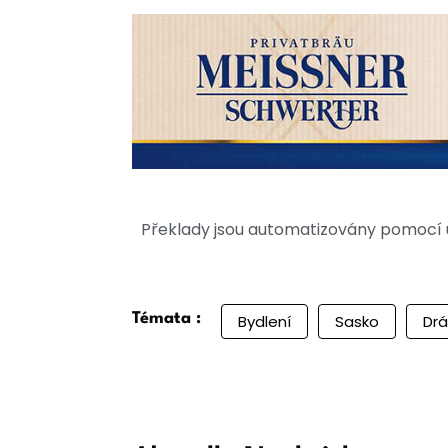
Překlady jsou automatizovány pomocí u
Témata :
Bydlení
Sasko
Dr