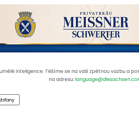
mělé inteligence. Těšíme se na vaši zpětnou vazbu a po
na adresu:
language@diesachsen.c
ážďany