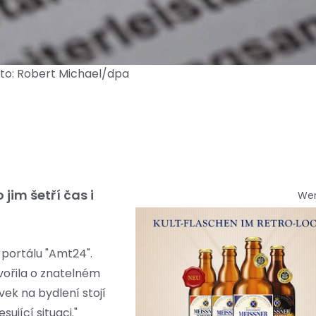
oto: Robert Michael/dpa
jim šetří čas i
We
 portálu "Amt24".
vořila o znatelném
vek na bydlení stojí
ující situaci."