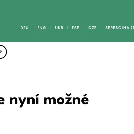
DEU
ENG
UKR
ESP
CZE
SERBŠĆINA (
je nyní možné