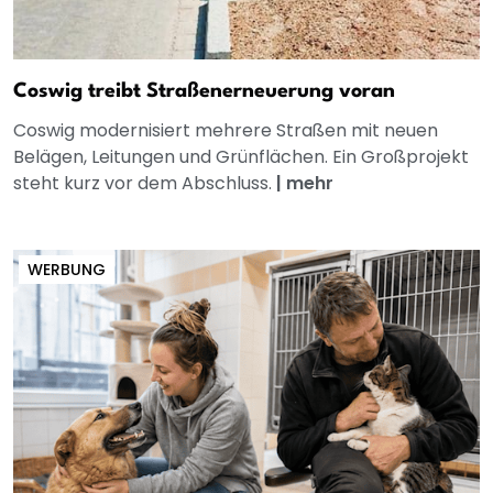
Coswig treibt Straßenerneuerung voran
Coswig modernisiert mehrere Straßen mit neuen
Belägen, Leitungen und Grünflächen. Ein Großprojekt
steht kurz vor dem Abschluss.
|
mehr
WERBUNG