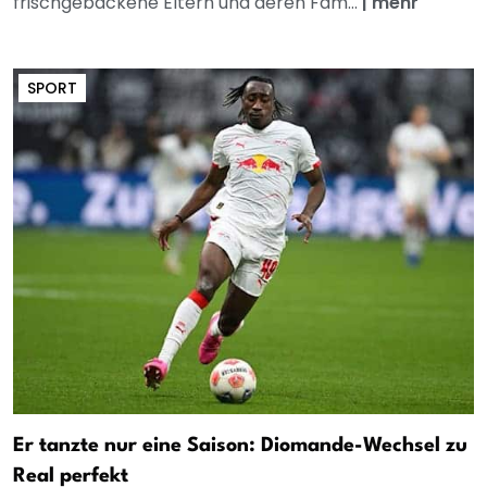
frischgebackene Eltern und deren Fam...
|
mehr
SPORT
Er tanzte nur eine Saison: Diomande-Wechsel zu
Real perfekt