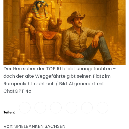
Der Herrscher der TOP 10 bleibt unangefochten –
doch der alte Weggefährte gibt seinen Platz im
Rampenlicht nicht auf. / Bild: AI generiert mit
ChatGPT 4o
Teilen:
Von: SPIELBANKEN SACHSEN