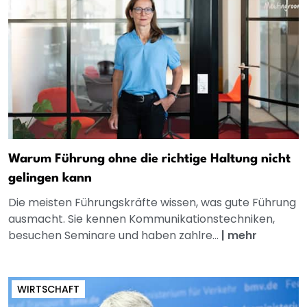
Warum Führung ohne die richtige Haltung nicht
gelingen kann
Die meisten Führungskräfte wissen, was gute Führung
ausmacht. Sie kennen Kommunikationstechniken,
besuchen Seminare und haben zahlre...
|
mehr
WIRTSCHAFT