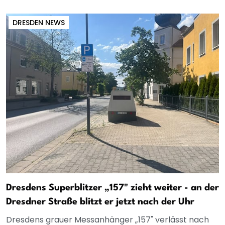
DRESDEN NEWS
Dresdens Superblitzer „157" zieht weiter - an der
Dresdner Straße blitzt er jetzt nach der Uhr
Dresdens grauer Messanhänger „157" verlässt nach