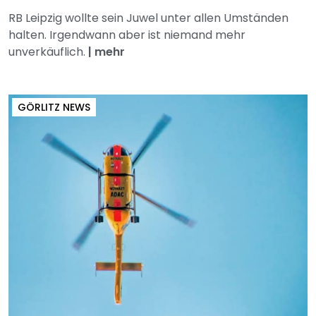
RB Leipzig wollte sein Juwel unter allen Umständen
halten. Irgendwann aber ist niemand mehr
unverkäuflich.
|
mehr
GÖRLITZ NEWS