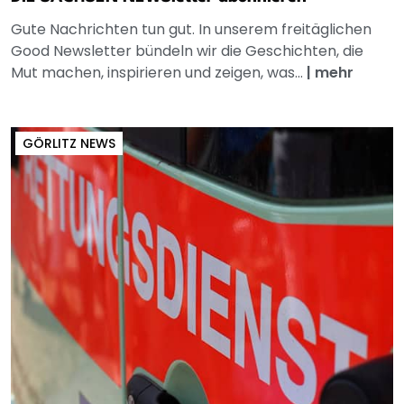
Gute Nachrichten tun gut. In unserem freitäglichen
Good Newsletter bündeln wir die Geschichten, die
Mut machen, inspirieren und zeigen, was...
|
mehr
GÖRLITZ NEWS