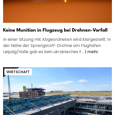
Keine Munition in Flugzeug bei Drohnen-Vorfall
In einer Sitzung mit Abgeordneten wird klargestellt: In
der Nähe der Sprengstoff-Drohne am Flughafen
Leipzig/Halle gab es kein ukrainisches F...
|
mehr
WIRTSCHAFT