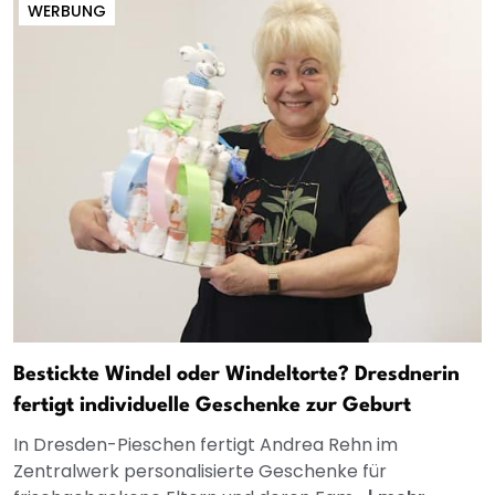
WERBUNG
Bestickte Windel oder Windeltorte? Dresdnerin
fertigt individuelle Geschenke zur Geburt
In Dresden-Pieschen fertigt Andrea Rehn im
Zentralwerk personalisierte Geschenke für