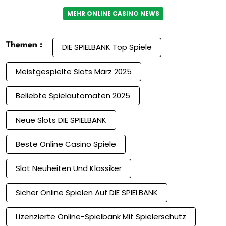
MEHR ONLINE CASINO NEWS
Themen :
DIE SPIELBANK Top Spiele
Meistgespielte Slots März 2025
Beliebte Spielautomaten 2025
Neue Slots DIE SPIELBANK
Beste Online Casino Spiele
Slot Neuheiten Und Klassiker
Sicher Online Spielen Auf DIE SPIELBANK
Lizenzierte Online-Spielbank Mit Spielerschutz