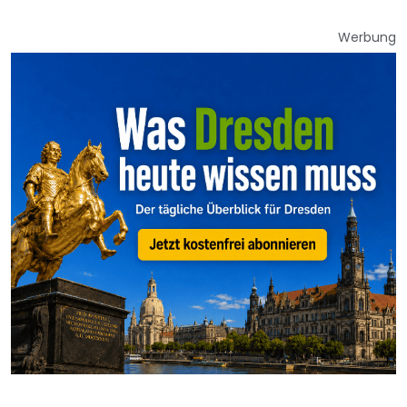
Werbung