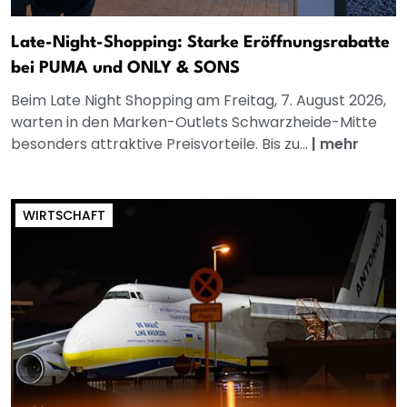
Late-Night-Shopping: Starke Eröffnungsrabatte
bei PUMA und ONLY & SONS
Beim Late Night Shopping am Freitag, 7. August 2026,
warten in den Marken-Outlets Schwarzheide-Mitte
besonders attraktive Preisvorteile. Bis zu...
|
mehr
WIRTSCHAFT