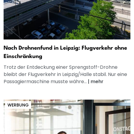
Nach Drohnenfund in Leipzig: Flugverkehr ohne
Einschränkung
Trotz der Entdeckung einer Sprengstoff-Drohne
bleibt der Flugverkehr in Leipzig/Halle stabil. Nur eine
Passagiermaschine musste währe...
|
mehr
WERBUNG