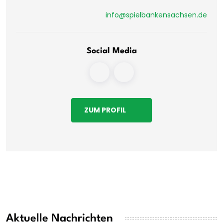
info@spielbankensachsen.de
Social Media
ZUM PROFIL
Aktuelle Nachrichten