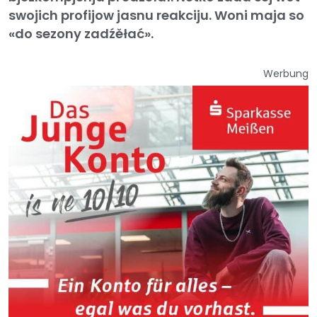
swojich profijow jasnu reakciju. Woni maja so
«do sezony zadźěłać».
Werbung