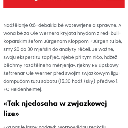
Nadźěłanje 0:6-debakla bě wotewrjene a sprawne. A
wona bě za Ole Wernera kryjata hnydom z red-bull-
koparskim šefom Jürgenom Kloppom. «Jürgen tu bě,
smy 20 do 30 mjeńšin do analyzy rěčeli. Je wažne,
swoju ekspertizu zapřijeć. Njebě při tym ničo, hdźež
běchmy rozdźělneho měnjenja», rjekny RB Lipskowy
šeftrenar Ole Werner před swojim zwjazkowym ligu-
dompućom tutu sobotu (15.30 hodź./sky) přećiwo 1.
FC Heidenheimej.
«Tak njedosaha w zwjazkowej
lize»
«Za nas je jasny nadawk, wotpowědnu reakciju