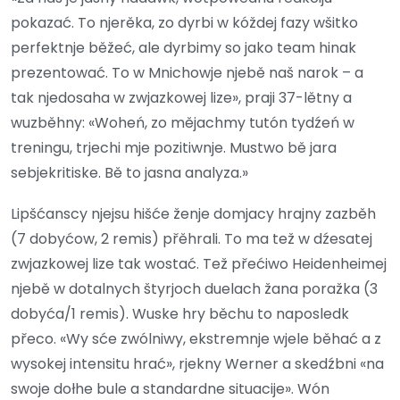
pokazać. To njerěka, zo dyrbi w kóždej fazy wšitko
perfektnje běžeć, ale dyrbimy so jako team hinak
prezentować. To w Mnichowje njebě naš narok – a
tak njedosaha w zwjazkowej lize», praji 37-lětny a
wuzběhny: «Woheń, zo mějachmy tutón tydźeń w
treningu, trjechi mje pozitiwnje. Mustwo bě jara
sebjekritiske. Bě to jasna analyza.»
Lipšćanscy njejsu hišće ženje domjacy hrajny zazběh
(7 dobyćow, 2 remis) přěhrali. To ma tež w dźesatej
zwjazkowej lize tak wostać. Tež přećiwo Heidenheimej
njebě w dotalnych štyrjoch duelach žana poražka (3
dobyća/1 remis). Wuske hry běchu to naposledk
přeco. «Wy sće zwólniwy, ekstremnje wjele běhać a z
wysokej intensitu hrać», rjekny Werner a skedźbni «na
swoje dołhe bule a standardne situacije». Wón