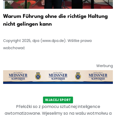
Warum Führung ohne die richtige Haltung
nicht gelingen kann
Copyright 2025, dpa (www.dpa.de). Wšitke prawa
wobchować
Werbung
WJACEJ SPORT
Přełožki so z pomocu sztučnej inteligence
awtomatizowane. Wjeselimy so na wašu wotmołwu a