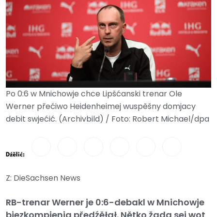
Po 0:6 w Mnichowje chce Lipšćanski trenar Ole
Werner přećiwo Heidenheimej wuspěšny domjacy
debit swjećić. (Archivbild) / Foto: Robert Michael/dpa
Dźělić:
Z: DieSachsen News
RB-trenar Werner je 0:6-debakl w Mnichowje
bjezkompjenja předźěłał. Nětko žada sej wot