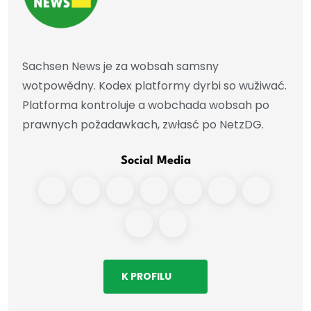
Sachsen News je za wobsah samsny
wotpowědny. Kodex platformy dyrbi so wužiwać.
Platforma kontroluje a wobchada wobsah po
prawnych požadawkach, zwłasć po NetzDG.
Social Media
K PROFILU