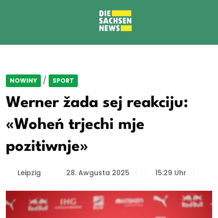
/
NOWINY
SPORT
Werner žada sej reakciju:
«Woheń trjechi mje
pozitiwnje»
Leipzig
28. Awgusta 2025
15:29 Uhr