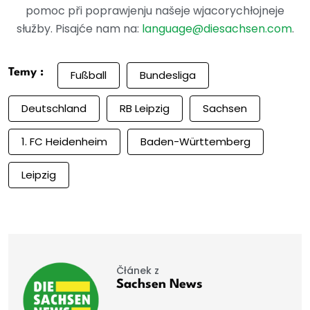
pomoc při poprawjenju našeje wjacorychłojneje
słužby. Pisajće nam na:
language@diesachsen.com
.
Temy :
Fußball
Bundesliga
Deutschland
RB Leipzig
Sachsen
1. FC Heidenheim
Baden-Württemberg
Leipzig
Čłánek z
Sachsen News