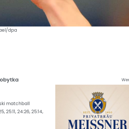
hael/dpa
dobytka
We
ski matchball
 25:11, 24:26, 25:14,