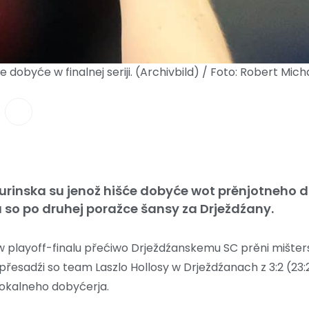
he dobyće w finalnej seriji. (Archivbild) / Foto: Robert Mic
Durinska su jenož hišće dobyće wot prěnjotneho 
so po druhej poražce šansy za Drježdźany.
j w playoff-finalu přećiwo Drježdźanskemu SC prěni mišter
 přesadźi so team Laszlo Hollosy w Drježdźanach z 3:2 (23:25,
za pokalneho dobyćerja.