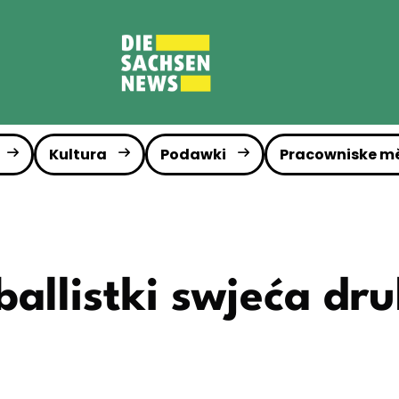
Kultura
Podawki
Pracowniske m
ballistki swjeća dr