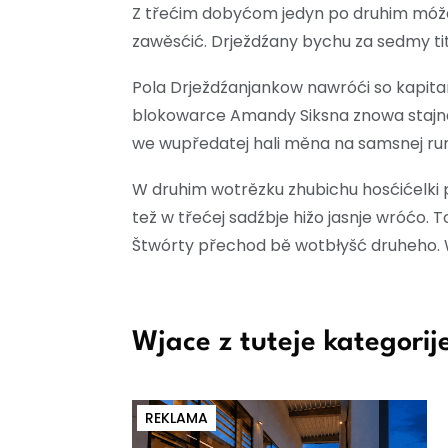
Z třećim dobyćom jedyn po druhim móža 
zawěsćić. Drježdźany bychu za sedmy tit
Pola Drježdźanjankow nawróći so kapitan
blokowarce Amandy Siksna znowa stajna 
we wupředatej hali měna na samsnej run
W druhim wotrězku zhubichu hosćićelki 
tež w třećej sadźbje hižo jasnje wróćo. 
Štwórty přechod bě wotbłyšć druheho. 
Wjace z tuteje kategorij
REKLAMA