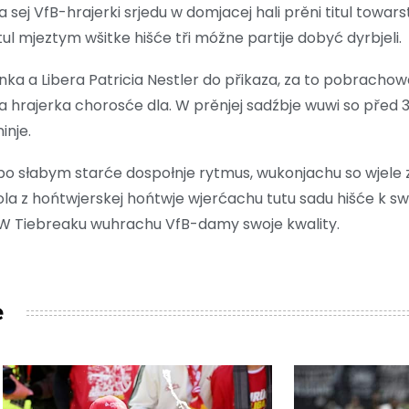
sej VfB-hrajerki srjedu w domjacej hali prěni titul tow
ul mjeztym wšitke hišće tři móžne partije dobyć dyrbjeli.
ka a Libera Patricia Nestler do přikaza, za to pobrachow
hrajerka chorosće dla. W prěnjej sadźbje wuwi so před 
inje.
po słabym starće dospołnje rytmus, wukonjachu so wjele
Tola z hońtwjerskej hońtwje wjerćachu tutu sadu hišće k s
W Tiebreaku wuhrachu VfB-damy swoje kwality.
e