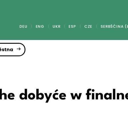
DEU
ENG
UKR
ESP
CZE
SERBŠĆINA (
ěstna
uhe dobyće w finaln