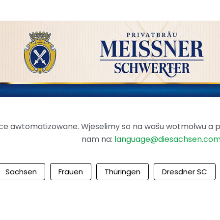
ence awtomatizowane. Wjeselimy so na wašu wotmołwu a po
nam na:
language@diesachsen.co
Sachsen
Frauen
Thüringen
Dresdner SC