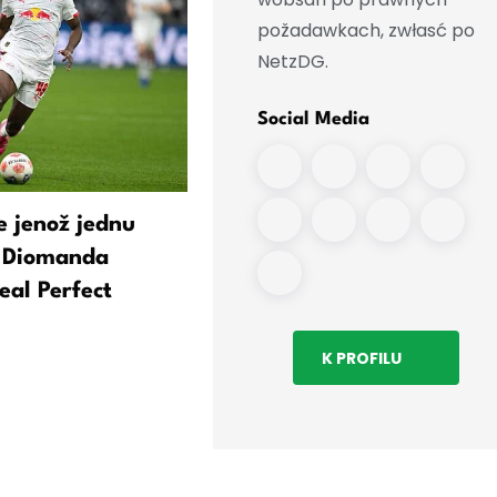
požadawkach, zwłasć po
NetzDG.
Social Media
 jenož jednu
Milionowy přestup: Dioma
: Diomanda
přećehnje z Lipska do Rea
eal Perfect
K PROFILU