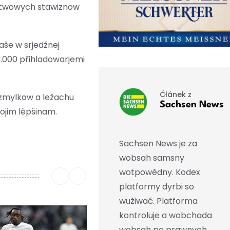
arstwowych stawiznow
aše w srjedźnej
3.000 přihladowarjemi
Čłánek z
 zmylkow a ležachu
Sachsen News
wojim lěpšinam.
Sachsen News je za
wobsah samsny
wotpowědny. Kodex
platformy dyrbi so
wužiwać. Platforma
kontroluje a wobchada
wobsah po prawnych