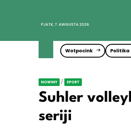
PJATK, 7. AWGUSTA 2026
Wotpocink
Politika
/
NOWINY
SPORT
Suhler volley
seriji