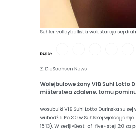
Suhler volleyballistki wobstaraja sej dru
Dźělić:
Z: DieSachsen News
Wolejbulowe žony VfB Suhl Lotto 
mišterstwa zdalene. tomu pominu 
wosubulki VfB Suhl Lotto Durinska su se
wubědźili. Po 3:0 w Suhlskej wjelčej jamje
15:13). W seriji «Best-of-five» steji 2:0 