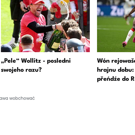
„Pele“ Wollitz - posledni
Wón rejowaše
swojeho razu?
hrajnu dobu
přeńdźe do R
 prawa wobchować