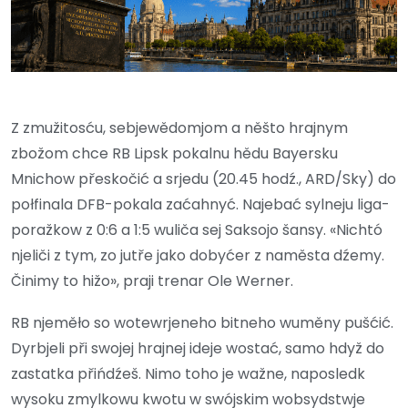
Z zmužitosću, sebjewědomjom a něšto hrajnym
zbožom chce RB Lipsk pokalnu hědu Bayersku
Mnichow přeskočić a srjedu (20.45 hodź., ARD/Sky) do
połfinala DFB-pokala zaćahnyć. Najebać sylneju liga-
poražkow z 0:6 a 1:5 wuliča sej Saksojo šansy. «Nichtó
njeliči z tym, zo jutře jako dobyćer z naměsta dźemy.
Činimy to hižo», praji trenar Ole Werner.
RB njeměło so wotewrjeneho bitneho wuměny pušćić.
Dyrbjeli při swojej hrajnej ideje wostać, samo hdyž do
zastatka přińdźeš. Nimo toho je wažne, naposledk
wysoku zmylkowu kwotu w swójskim wobsydstwje