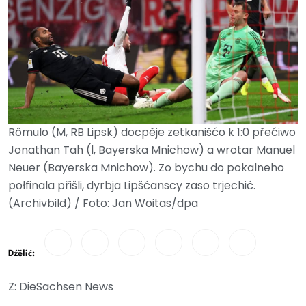
Rômulo (M, RB Lipsk) docpěje zetkanišćo k 1:0 přećiwo
Jonathan Tah (l, Bayerska Mnichow) a wrotar Manuel
Neuer (Bayerska Mnichow). Zo bychu do pokalneho
połfinala přišli, dyrbja Lipšćanscy zaso trjechić.
(Archivbild) / Foto: Jan Woitas/dpa
Dźělić:
Z: DieSachsen News