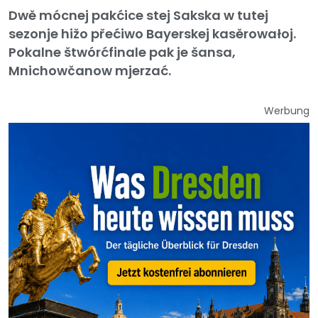
Dwě mócnej pakćice stej Sakska w tutej
sezonje hižo přećiwo Bayerskej kasěrowałoj.
Pokalne štwórćfinale pak je šansa,
Mnichowčanow mjerzać.
Werbung