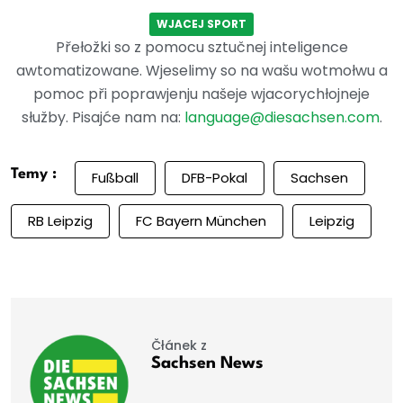
WJACEJ SPORT
Přełožki so z pomocu sztučnej inteligence
awtomatizowane. Wjeselimy so na wašu wotmołwu a
pomoc při poprawjenju našeje wjacorychłojneje
słužby. Pisajće nam na:
language@diesachsen.com
.
Temy :
Fußball
DFB-Pokal
Sachsen
RB Leipzig
FC Bayern München
Leipzig
Čłánek z
Sachsen News