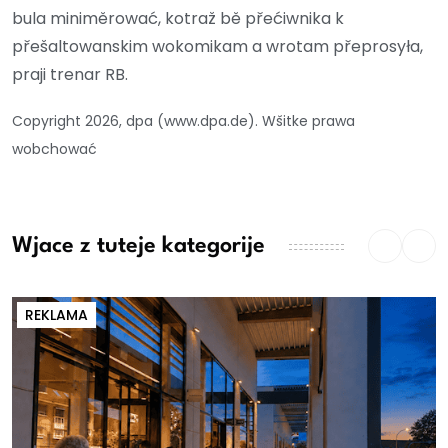
bula miniměrować, kotraž bě přećiwnika k
přešaltowanskim wokomikam a wrotam přeprosyła,
praji trenar RB.
Copyright 2026, dpa (www.dpa.de). Wšitke prawa
wobchować
Wjace z tuteje kategorije
REKLAMA