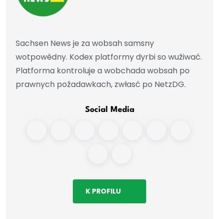
Sachsen News je za wobsah samsny
wotpowědny. Kodex platformy dyrbi so wužiwać.
Platforma kontroluje a wobchada wobsah po
prawnych požadawkach, zwłasć po NetzDG.
Social Media
K PROFILU