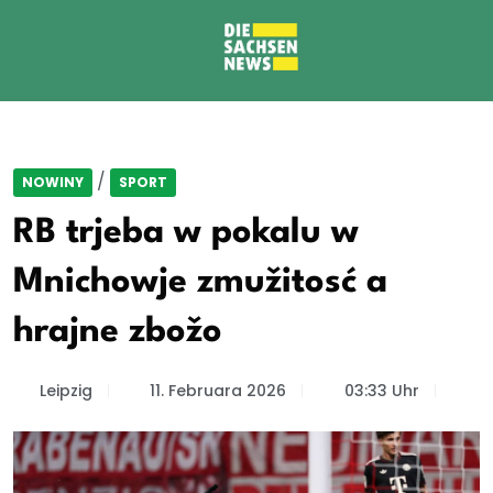
/
NOWINY
SPORT
RB trjeba w pokalu w
Mnichowje zmužitosć a
hrajne zbožo
Leipzig
11. Februara 2026
03:33 Uhr