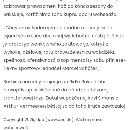
zakitowar prawa změni hač do kónca sezony do
Sakskeje, kotřiž nimo toho kupnu opciju wobsedźa.
«Chcychmy kaderej za přichodne měsacy hišće
wjace šěrokosće dać a sej wjelebóčne nastajić. Kosta
je prototyp wonkowneho zakitowarja, kotryž z
wysokej dźěłowej ratu prawu železnicu wobdźěła,
spěšnosć, ofensiwnosć a top mentality sobu přinjese»,
rjekny sportowy jednaćel Marcel Schäfer.
Serbiski narodny hrajer je po Ridle Baku druhi
nowopřistup w hišće hač do póndźele běžacej
transferowej fazy. Dotal wupožčenej Xavi Simons a
Arthur Vermeeren běštaj so do toho kruće zawjazałoj.
Copyright 2025, dpa (www.dpa.de). Wšitke prawa
wobchować