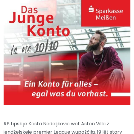
RB Lipsk je Kosta Nedeljkovic wot Aston Villa z
jendźelskeje premier League wupožčiła. 19 lět stary