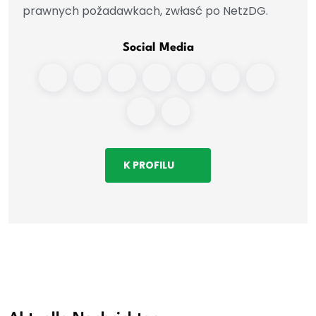
prawnych požadawkach, zwłasć po NetzDG.
Social Media
K PROFILU