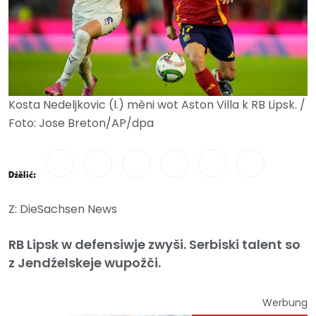
Kosta Nedeljkovic (l.) měni wot Aston Villa k RB Lipsk. /
Foto: Jose Breton/AP/dpa
Dźělić:
Z: DieSachsen News
RB Lipsk w defensiwje zwyši. Serbiski talent so
z Jendźelskeje wupožči.
Werbung