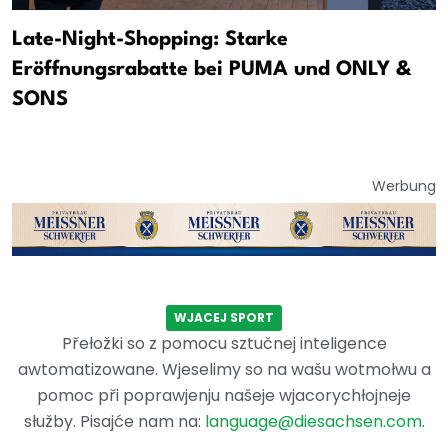
Late-Night-Shopping: Starke
Eröffnungsrabatte bei PUMA und ONLY &
SONS
Werbung
WJACEJ SPORT
Přełožki so z pomocu sztučnej inteligence
awtomatizowane. Wjeselimy so na wašu wotmołwu a
pomoc při poprawjenju našeje wjacorychłojneje
słužby. Pisajće nam na:
language@diesachsen.com
.