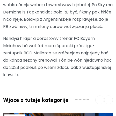
wobkrućenju wobeju towarstwow trjebatej. Po Sky ma
Demichelis Topkandidat pola RB być, fiksny pak hišće
ničo njeje. BolaVip z Argentinskeje rozprawješe, zo je
RB zwólniwy, tři miliony eurow wotwjazanja płaćić.
Něhdyši hrajer a dorostowy trenar FC Bayern
Mnichow bě wot februara španiski prěni liga-
zestupnik RCD Mallorca ze zrěčenjom najprjedy hač
do kónca sezony trenował. Tón bě wón njedawno hač
do 2028 podlěšił, po wšěm zdaću pak z wustupjenskej
klawsle.
Wjace z tuteje kategorije