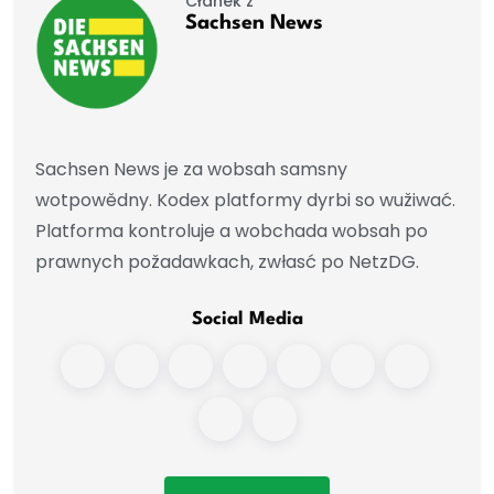
Čłánek z
Sachsen News
Sachsen News je za wobsah samsny
wotpowědny. Kodex platformy dyrbi so wužiwać.
Platforma kontroluje a wobchada wobsah po
prawnych požadawkach, zwłasć po NetzDG.
Social Media