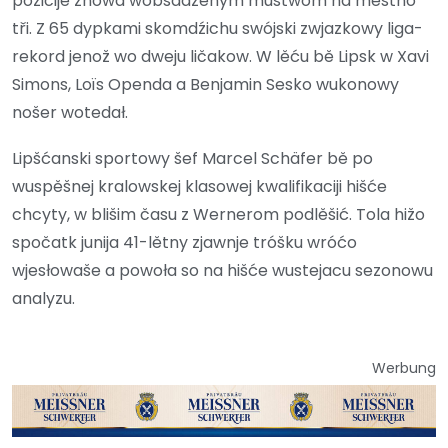
pozicije znowa wobsadźenym mustwom na městno
tři. Z 65 dypkami skomdźichu swójski zwjazkowy liga-
rekord jenož wo dweju ličakow. W lěću bě Lipsk w Xavi
Simons, Loïs Openda a Benjamin Sesko wukonowy
nošer wotedał.
Lipšćanski sportowy šef Marcel Schäfer bě po
wuspěšnej kralowskej klasowej kwalifikaciji hišće
chcyty, w blišim času z Wernerom podlěšić. Tola hižo
spočatk junija 41-lětny zjawnje tróšku wróćo
wjesłowaše a powoła so na hišće wustejacu sezonowu
analyzu.
Werbung