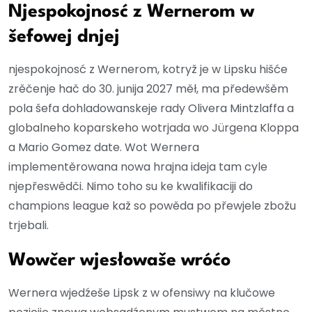
Njespokojnosć z Wernerom w
šefowej dnjej
njespokojnosć z Wernerom, kotryž je w Lipsku hišće
zrěčenje hač do 30. junija 2027 měł, ma předewšěm
pola šefa dohladowanskeje rady Olivera Mintzlaffa a
globalneho koparskeho wotrjada wo Jürgena Kloppa
a Mario Gomez date. Wot Wernera
implementěrowana nowa hrajna ideja tam cyle
njepřeswědči. Nimo toho su ke kwalifikaciji do
champions league kaž so powěda po přewjele zbožu
trjebali.
Wowčer wjesłowaše wróćo
Wernera wjedźeše Lipsk z w ofensiwy na klučowe