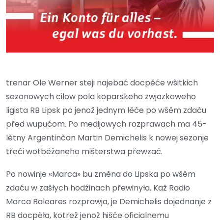
trenar Ole Werner steji najebać docpěće wšitkich
sezonowych cilow pola koparskeho zwjazkoweho
ligista RB Lipsk po jenož jednym lěće po wšěm zdaću
před wupućom. Po medijowych rozprawach ma 45-
lětny Argentinčan Martin Demichelis k nowej sezonje
třeći wotběžaneho mišterstwa přewzać.
Po nowinje «Marca» bu změna do Lipska po wšěm
zdaću w zašłych hodźinach přewinyła. Kaž Radio
Marca Baleares rozprawja, je Demichelis dojednanje z
RB docpěła, kotrež jenož hišće oficialnemu