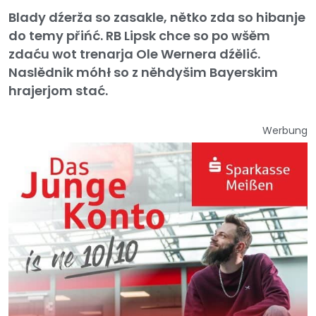
Blady dźerža so zasakle, nětko zda so hibanje
do temy přińć. RB Lipsk chce so po wšěm
zdaću wot trenarja Ole Wernera dźělić.
Naslědnik móhł so z něhdyšim Bayerskim
hrajerjom stać.
Werbung