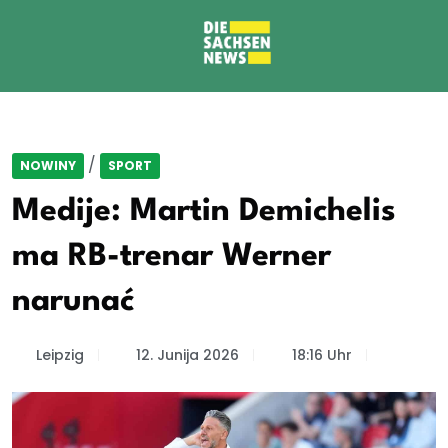
/
NOWINY
SPORT
Medije: Martin Demichelis
ma RB-trenar Werner
narunać
Leipzig
12. Junija 2026
18:16 Uhr