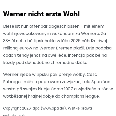
Werner nicht erste Wahl
Diese ist nun offenbar abgeschlossen - mit einem
wohl njewočakowanym wukóncom za Wernera. Za
38-lětneho bě Lipsk hakle w lěću 2025 něhdźe dwaj
milionaj eurow na Werder Bremen płaćił. Drje podpisa
coach tehdy jenož na dwě lěće, intencija pak bě na
kóždy pad dołhodobne zhromadne dźěło.
Werner njebě w Lipsku pak prěnje wólby. Cesc
Fàbregas měł so poprawom zawjazać, tola Španičan
wosta při swojim klubje Como 1907 a wjedźeše tutón w
wotběžanej hrajnej dobje do champions league.
Copyright 2026, dpa (www.dpa.de). Wšitke prawa
wobchować