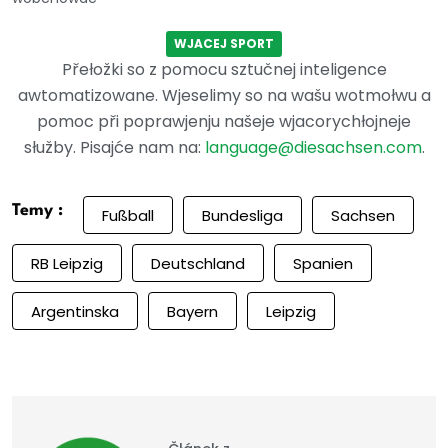
WJACEJ SPORT
Přełožki so z pomocu sztučnej inteligence
awtomatizowane. Wjeselimy so na wašu wotmołwu a
pomoc při poprawjenju našeje wjacorychłojneje
słužby. Pisajće nam na:
language@diesachsen.com
.
Temy :
Fußball
Bundesliga
Sachsen
RB Leipzig
Deutschland
Spanien
Argentinska
Bayern
Leipzig