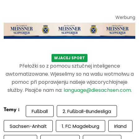
Werbung
WJACEJ SPORT
Přełožki so z pomocu sztučnej inteligence
awtomatizowane. Wjeselimy so na wašu wotmołwu a
pomoc při poprawjenju našeje wjacorychłojneje
słužby. Pisajće nam na:
language@diesachsen.com
.
Temy :
Fußball
2. Fußball-Bundesliga
Sachsen-Anhalt
1. FC Magdeburg
Irland