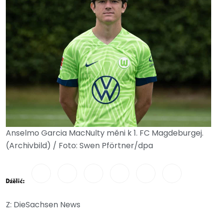
Anselmo Garcia MacNulty měni k 1. FC Magdeburgej.
(Archivbild) / Foto: Swen Pförtner/dpa
Dźělić:
Z: DieSachsen News