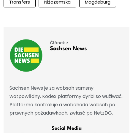
Transfers
Nižozemska
Magdeburg
Čłánek z
Sachsen News
Sachsen News je za wobsah samsny
wotpowědny. Kodex platformy dyrbi so wužiwać.
Platforma kontroluje a wobchada wobsah po
prawnych požadawkach, zwłasć po NetzDG.
Social Media