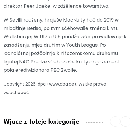
direktor Peer Jaekel w zdźělence towarstwa.
W Sevilli rodźeny, hraješe MacNulty hač do 2019 w
młodźinje Betisa, po tym sćěhowaše změna k VfL
Wolfsburgej. W U17 a U19 přińdźe wón prawidłownje k
zasadźenju, mjez druhim w Youth League. Po
jednolětnej požčołmje k nižozemskemu druhemu
ligistej NAC Bredźe sćěhowaše kruty angažement
pola erediwizionara PEC Zwolle.
Copyright 2026, dpa (www.dpa.de). Wšitke prawa
wobchować
Wjace z tuteje kategorije