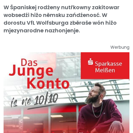
W Španiskej rodźeny nutřkowny zakitowar
wobsedźi hižo němsku zańdźenosć. W
dorostu VfL Wolfsburga zběraše wón hižo
mjezynarodne nazhonjenje.
Werbung