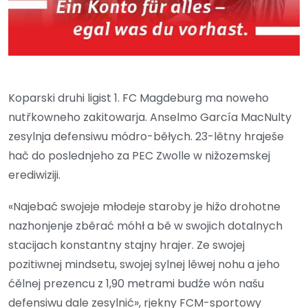
Koparski druhi ligist 1. FC Magdeburg ma noweho
nutřkowneho zakitowarja. Anselmo García MacNulty
zesylnja defensiwu módro-běłych. 23-lětny hraješe
hač do poslednjeho za PEC Zwolle w nižozemskej
erediwiziji.
«Najebać swojeje młodeje staroby je hižo drohotne
nazhonjenje zběrać móhł a bě w swojich dotalnych
stacijach konstantny stajny hrajer. Ze swojej
pozitiwnej mindsetu, swojej sylnej lěwej nohu a jeho
ćělnej prezencu z 1,90 metrami budźe wón našu
defensiwu dale zesylnić», rjekny FCM-sportowy