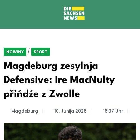
/
NOWINY
SPORT
Magdeburg zesylnja
Defensive: Ire MacNulty
přińdźe z Zwolle
Magdeburg
10. Junija 2026
16:07 Uhr