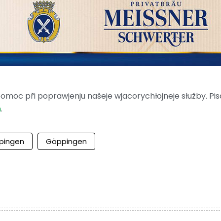
moc při poprawjenju našeje wjacorychłojneje słužby. Pis
m
.
ppingen
Göppingen