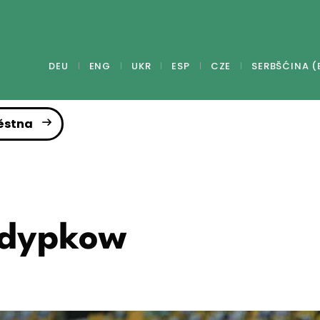
DEU
ENG
UKR
ESP
CZE
SERBŠĆINA (
ěstna
 dypkow