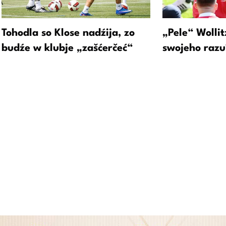
Tohodla so Klose nadźija, zo
„Pele“ Wollit
budźe w klubje „zašćerčeć“
swojeho razu