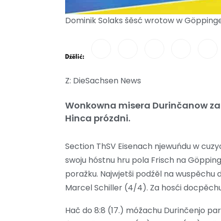
Dominik Solaks šěsć wrotow w Göppinge
Dźělić:
Z: DieSachsen News
Wonkowna misera Durinčanow zast
Hinca prózdni.
Section ThSV Eisenach njewuńdu w cuzy
swoju hóstnu hru pola Frisch na Göppin
poražku. Najwjetši podźěl na wuspěchu 
Marcel Schiller (4/4). Za hosći docpěchu
Hač do 8:8 (17.) móžachu Durinčenjo pa