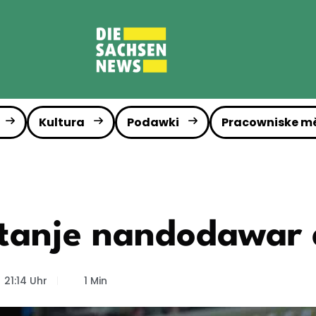
Kultura
Podawki
Pracowniske m
stanje nandodawar
21:14 Uhr
1 Min