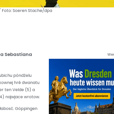
/ Foto: Soeren Stache/dpa
ja Sebastiana
We
ubichu póndźelu
nkownej hrě dwanatu
r ten Velde (5) a
(4) najwjace wrotow.
słabosć. Göppingen