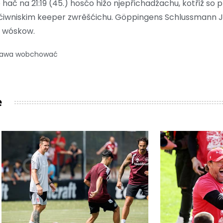
liže hač na 21:19 (45.) hosćo hižo njepřichadźachu, kotřiž so
iwniskim keeper zwrěšćichu. Göppingens Schlussmann J
 wóskow.
 prawa wobchować
e