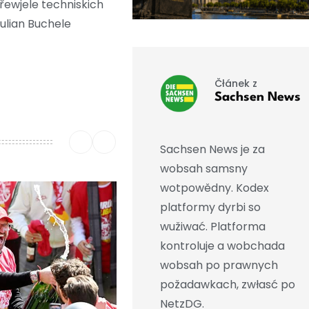
 přewjele techniskich
ulian Buchele
Čłánek z
Sachsen News
Sachsen News je za
wobsah samsny
wotpowědny. Kodex
platformy dyrbi so
wužiwać. Platforma
kontroluje a wobchada
wobsah po prawnych
požadawkach, zwłasć po
NetzDG.