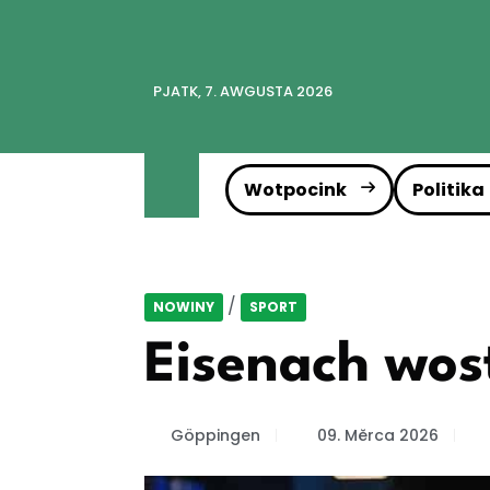
PJATK, 7. AWGUSTA 2026
Wotpocink
Politika
/
NOWINY
SPORT
Eisenach wo
Göppingen
09. Měrca 2026