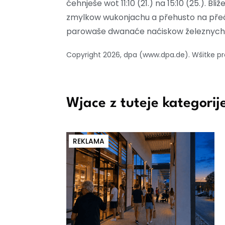
ćehnješe wot 11:10 (21.) na 15:10 (25.). B
zmylkow wukonjachu a přehusto na přeć
parowaše dwanaće naćiskow železnych
Copyright 2026, dpa (www.dpa.de). Wšitke
Wjace z tuteje kategorij
REKLAMA