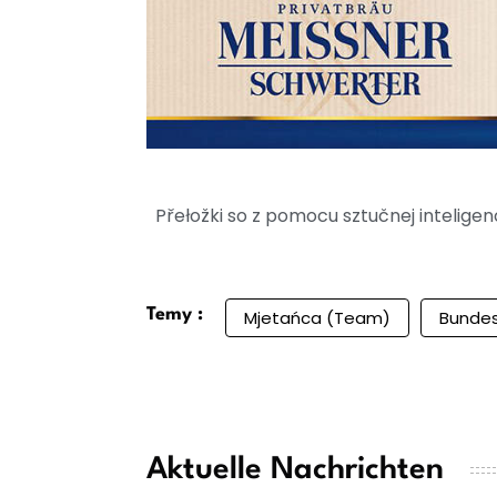
Přełožki so z pomocu sztučnej intelig
Temy :
Mjetańca (Team)
Bundes
Aktuelle Nachrichten