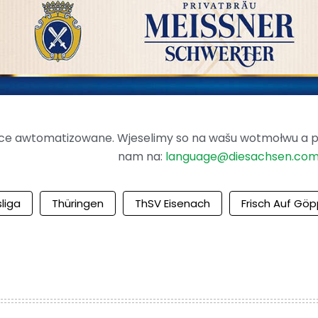
ence awtomatizowane. Wjeselimy so na wašu wotmołwu a po
nam na:
language@diesachsen.co
liga
Thüringen
ThSV Eisenach
Frisch Auf Gö