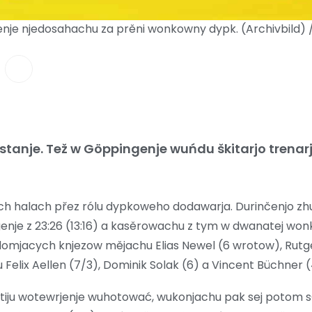
nje njedosahachu za prěni wonkowny dypk. (Archivbild) 
anje. Tež w Göppingenje wuńdu škitarjo trenar
ch halach přez rólu dypkoweho dodawarja. Durinčenjo zh
genje z 23:26 (13:16) a kasěrowachu z tym w dwanatej wo
domjacych knjezow mějachu Elias Newel (6 wrotow), Rutge
 Felix Aellen (7/3), Dominik Solak (6) a Vincent Büchner 
rtiju wotewrjenje wuhotować, wukonjachu pak sej potom 