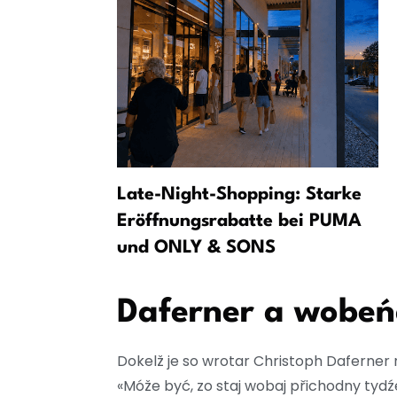
wc po
Late-Night-Shopping: Starke
: „Wojuj
Eröffnungsrabatte bei PUMA
und ONLY & SONS
Daferner a wobeń
Dokelž je so wrotar Christoph Daferner n
«Móže być, zo staj wobaj přichodny tyd