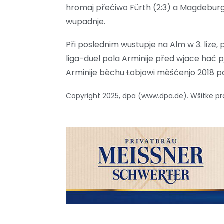
hromaj přećiwo Fürth (2:3) a Magdeburgej
wupadnje.
Při poslednim wustupje na Alm w 3. lize,
liga-duel pola Arminije před wjace hač 
Arminije běchu Łobjowi měšćenjo 2018 po
Copyright 2025, dpa (www.dpa.de). Wšitke 