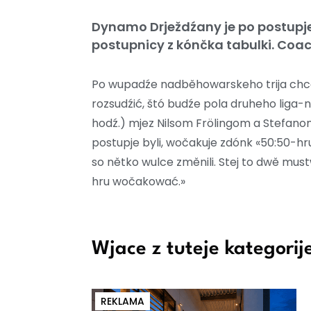
Dynamo Drježdźany je po postupje 
postupnicy z kónčka tabulki. Co
Po wupadźe nadběhowarskeho trija ch
rozsudźić, štó budźe pola druheho liga-
hodź.) mjez Nilsom Frölingom a Stefano
postupje byli, wočakuje zdónk «50:50-h
so nětko wulce změnili. Stej to dwě must
hru wočakować.»
Wjace z tuteje kategorij
REKLAMA