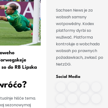
Sachsen News je za
wobsah samsny
wotpowědny. Kodex
platformy dyrbi so
wužiwać. Platforma
kontroluje a wobchada
wobsah po prawnych
toweho
RB Lipskowy wrotar Gulacs
požadawkach, zwłasć po
Norwegskeje
přećehnje do Villarreala
NetzDG.
 so do RB Lipska
Social Media
wróćo?
ktualnje hišće tema.
imaj sezonowymaj