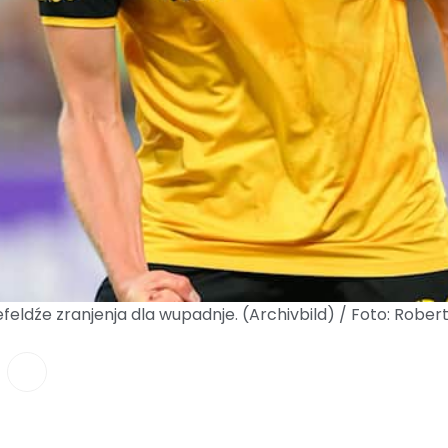
eldźe zranjenja dla wupadnje. (Archivbild) / Foto: Robe