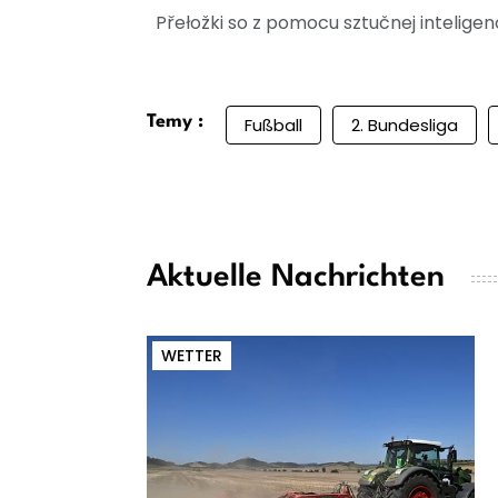
Přełožki so z pomocu sztučnej intelig
Temy :
Fußball
2. Bundesliga
Aktuelle Nachrichten
WETTER