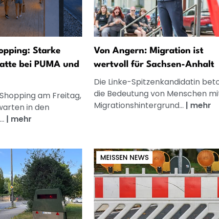
opping: Starke
Von Angern: Migration ist
atte bei PUMA und
wertvoll für Sachsen-Anhalt
Die Linke-Spitzenkandidatin bet
die Bedeutung von Menschen mi
 Shopping am Freitag,
Migrationshintergrund...
|
mehr
warten in den
..
|
mehr
MEISSEN NEWS