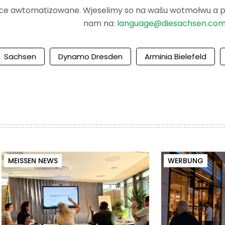
ence awtomatizowane. Wjeselimy so na wašu wotmołwu a po
nam na:
language@diesachsen.co
Sachsen
Dynamo Dresden
Arminia Bielefeld
MEISSEN NEWS
WERBUNG