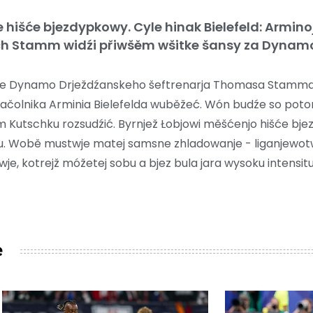
hišće bjezdypkowy. Cyle hinak Bielefeld: Armino
ach Stamm widźi přiwšěm wšitke šansy za Dynam
ce Dynamo Drježdźanskeho šeftrenarja Thomasa Stamma
načolnika Arminia Bielefelda wuběžeć. Wón budźe so potom
m Kutschku rozsudźić. Byrnjež Łobjowi měšćenjo hišće bje
ru. Wobě mustwje matej samsne zhladowanje - liganjewotw
wje, kotrejž móžetej sobu a bjez bula jara wysoku intensit
e