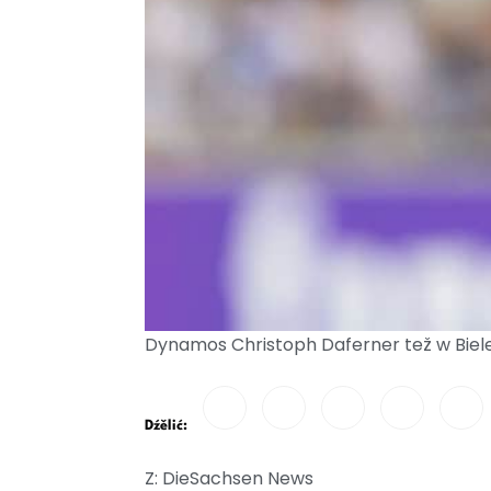
Dynamos Christoph Daferner tež w Bielef
Dźělić:
Z: DieSachsen News