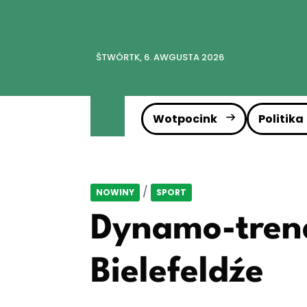
ŠTWÓRTK, 6. AWGUSTA 2026
Wotpocink
Politika
/
NOWINY
SPORT
Dynamo-tren
Bielefeldźe