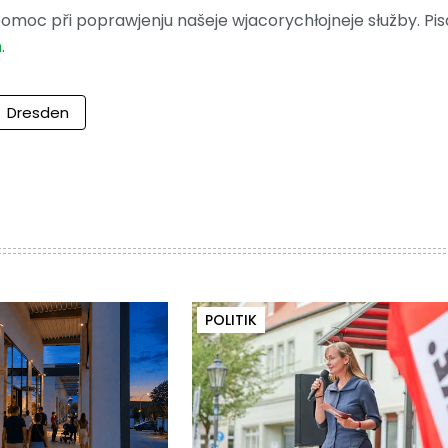
moc při poprawjenju našeje wjacorychłojneje słužby. Pis
m
.
Dresden
POLITIK