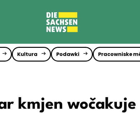
Kultura
Podawki
Pracowniske m
ar kmjen wočakuje