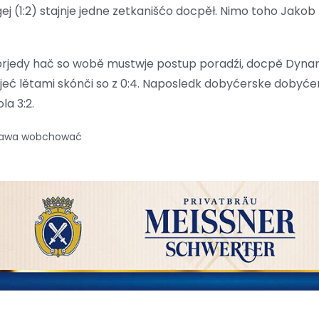
 (1:2) stajnje jedne zetkanišćo docpěł. Nimo toho Jakob Z
 prjedy hač so wobě mustwje postup poradźi, docpě Dynamo
pjeć lětami skónči so z 0:4. Naposledk dobyćerske dobyć
la 3:2.
prawa wobchować