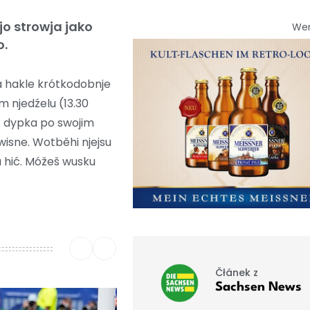
jo strowja jako
We
o.
 hakle krótkodobnje
 njedźelu (13.30
z dypka po swojim
isne. Wotběhi njejsu
u hić. Móžeš wusku
Čłánek z
Sachsen News