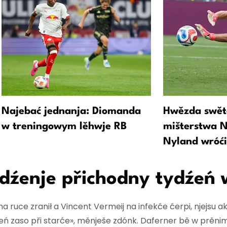
Najebać jednanja: Diomanda
Hwězda swě
w treningowym lěhwje RB
mišterstwa 
Nyland wróći
dźenje přichodny tydźeń 
a ruce zranił a Vincent Vermeij na infekće ćerpi, njejsu a
źeń zaso při starće», měnješe zdónk. Daferner bě w prěn