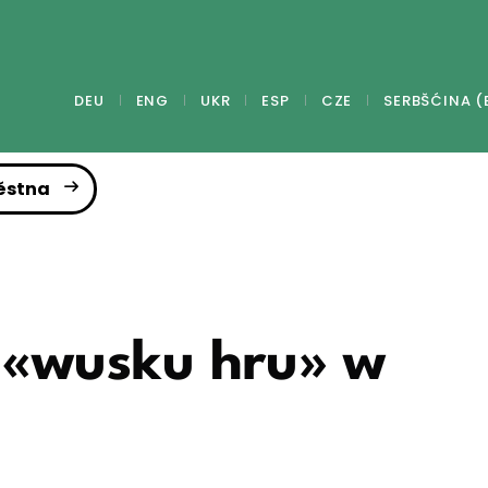
DEU
ENG
UKR
ESP
CZE
SERBŠĆINA (
ěstna
 «wusku hru» w