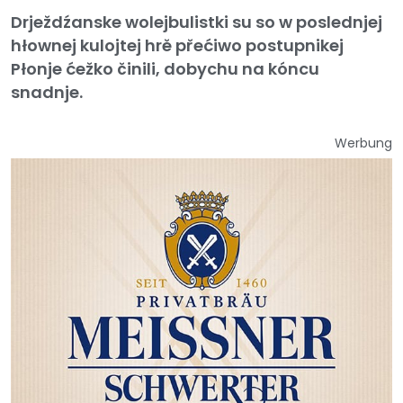
Drježdźanske wolejbulistki su so w poslednjej
hłownej kulojtej hrě přećiwo postupnikej
Płonje ćežko činili, dobychu na kóncu
snadnje.
Werbung