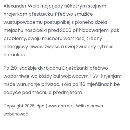
Alexander Waibl najprjedy někotrym stajnym
hrajerkam přestawku. Přećiwo zmužiće
wustupowacemu postupnikej z płoneho dźěła
mějachu hosćićelki před 2600 přihladowarjemi pak
problemy, swoju mučnotu wottřasć, trěbny
energijowy niwow zwjesć a swój zwučeny rytmus
namakać.
Po 2:0-sadźbje dyrbjachu Drježdźanki přećiwo
woporniwje wo kóždy bul wojowacym TSV-knjenjam
hišće wurunanje přiwzać. Tola po 116 mjeńšinach bě
dobyće pod třěchu a předmjetom.
Copyright 2026, dpa (www.dpa.de). Wšitke prawa
wobchować