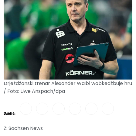
Drježdźanski trenar Alexander Waibl wobkedźbuje hru
/ Foto: Uwe Anspach/dpa
Dźělić:
Z: Sachsen News