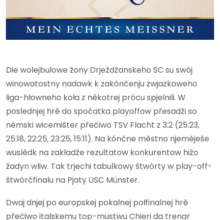
Die wolejbulowe žony Drježdźanskeho SC su swój
winowatostny nadawk k zakónčenju zwjazkoweho
liga-hłowneho koła z někotrej prócu spjelnili. W
poslednjej hrě do spočatka playoffow přesadźi so
němski wicemišter přećiwo TSV Flacht z 3:2 (25:23,
25:18, 22:25, 23:25, 15:11). Na kónčne městno njeměješe
wuslědk na zakładźe rezultatow konkurentow hižo
žadyn wliw. Tak trjechi tabulkowy štwórty w play-off-
štwórćfinalu na Pjaty USC Münster.
Dwaj dnjej po europskej pokalnej połfinalnej hrě
přećiwo italskemu top-mustwu Chieri da trenar