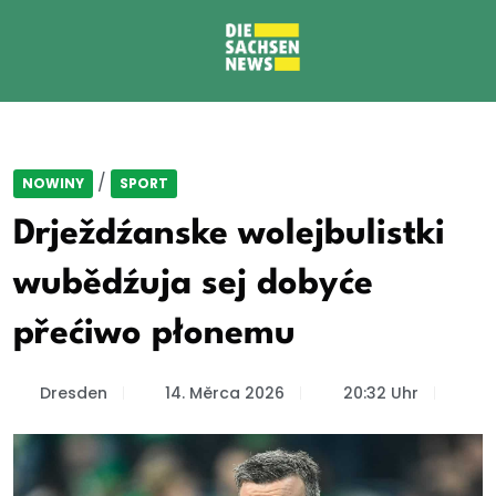
/
NOWINY
SPORT
Drježdźanske wolejbulistki
wubědźuja sej dobyće
přećiwo płonemu
Dresden
14. Měrca 2026
20:32 Uhr