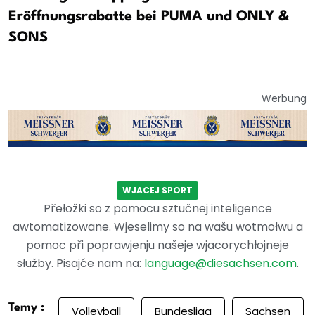
Eröffnungsrabatte bei PUMA und ONLY &
SONS
Werbung
WJACEJ SPORT
Přełožki so z pomocu sztučnej inteligence
awtomatizowane. Wjeselimy so na wašu wotmołwu a
pomoc při poprawjenju našeje wjacorychłojneje
słužby. Pisajće nam na:
language@diesachsen.com
.
Temy :
Volleyball
Bundesliga
Sachsen