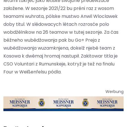
lětami takrjec jako letiske swójbne předewzaće
załožene. W sezonje 2021/22 bu prěni raz z wosom
teamami wuhrata, pólske mustwo Anwil Wloclawek
doby titul. W slědowacych lětach rozrosće polo
wobdźělnikow na 26 teamow w tutej sezonje. Za čas
běžneho wubědźowanja pak bu Go+ Preja z
wubědźowanja wuzamknjena, dokelž njebě team z
Kosowa k dwěmaj hromaj nastupił. Zakitowar titla je
CSO Voluntari z Rumunskeje, kotryž je tež na finalu
Four w Weißenfelsu pódla.
Werbung