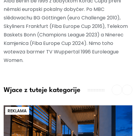
Alba Berlin bě 1995 z dobytkom Korac Cupa prěni
němski europski pokalny dobyćer. Po MBC
slědowachu BG Göttingen (euro Challenge 2010),
Skyliners Frankfurt (Fiba Europe Cup 2016), Telekom
Baskets Bonn (Champions League 2023) a Ninerec
Kamjenica (Fiba Europe Cup 2024). Nimo toho
wotewza barmer TV Wuppertal 1996 Euroleague
Women.
Wjace z tuteje kategorije
REKLAMA