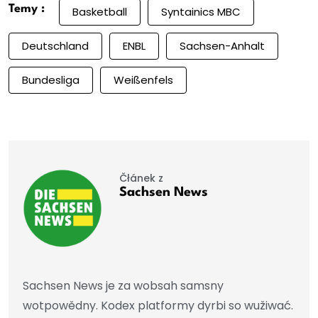
Temy :
Basketball
Syntainics MBC
Deutschland
ENBL
Sachsen-Anhalt
Bundesliga
Weißenfels
Čłánek z
Sachsen News
Sachsen News je za wobsah samsny
wotpowědny. Kodex platformy dyrbi so wužiwać.