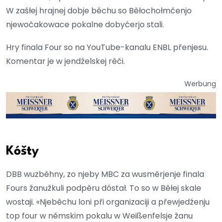
W zašłej hrajnej dobje běchu so Běłochołmčenjo
njewočakowace pokalne dobyćerjo stali.
Hry finala Four so na YouTube-kanalu ENBL přenjesu.
Komentar je w jendźelskej rěči.
Werbung
Kóšty
DBB wuzběhny, zo njeby MBC za wusměrjenje finala
Fours žanužkuli podpěru dóstał. To so w Běłej skale
wostaji. «Njeběchu loni při organizaciji a přewjedźenju
top four w němskim pokalu w Weißenfelsje žanu