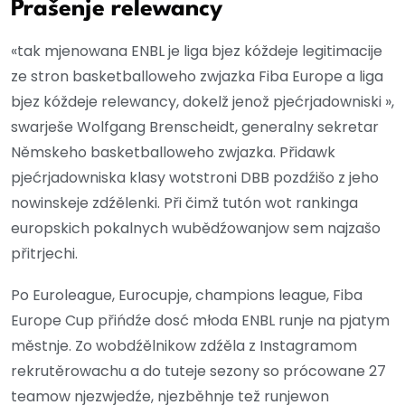
Prašenje relewancy
«tak mjenowana ENBL je liga bjez kóždeje legitimacije
ze stron basketballoweho zwjazka Fiba Europe a liga
bjez kóždeje relewancy, dokelž jenož pjećrjadowniski »,
swarješe Wolfgang Brenscheidt, generalny sekretar
Němskeho basketballoweho zwjazka. Přidawk
pjećrjadowniska klasy wotstroni DBB pozdźišo z jeho
nowinskeje zdźělenki. Při čimž tutón wot rankinga
europskich pokalnych wubědźowanjow sem najzašo
přitrjechi.
Po Euroleague, Eurocupje, champions league, Fiba
Europe Cup přińdźe dosć młoda ENBL runje na pjatym
městnje. Zo wobdźělnikow zdźěla z Instagramom
rekrutěrowachu a do tuteje sezony so prócowane 27
teamow njezwjedźe, njezběhnje tež runjewon