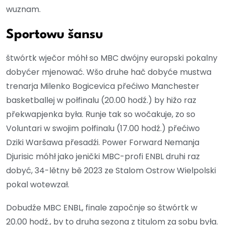
wuznam.
Sportowu šansu
štwórtk wječor móhł so MBC dwójny europski pokalny
dobyćer mjenować. Wšo druhe hač dobyće mustwa
trenarja Milenko Bogicevica přećiwo Manchester
basketballej w połfinalu (20.00 hodź.) by hižo raz
překwapjenka była. Runje tak so wočakuje, zo so
Voluntari w swojim połfinalu (17.00 hodź.) přećiwo
Dziki Waršawa přesadźi. Power Forward Nemanja
Djurisic móhł jako jenički MBC-profi ENBL druhi raz
dobyć, 34-lětny bě 2023 ze Stalom Ostrow Wielpolski
pokal wotewzał.
Dobudźe MBC ENBL, finale započnje so štwórtk w
20.00 hodź., by to druha sezona z titulom za sobu była.