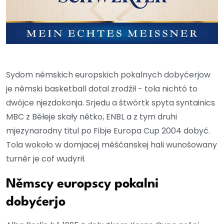
Sydom němskich europskich pokalnych dobyćerjow
je němski basketball dotal zrodźił - tola nichtó to
dwójce njezdokonja. Srjedu a štwórtk spyta syntainics
MBC z Běłeje skały nětko, ENBL a z tym druhi
mjezynarodny titul po Fibje Europa Cup 2004 dobyć.
Tola wokoło w domjacej měšćanskej hali wunošowany
turněr je cof wudyrił.
Němscy europscy pokalni
dobyćerjo