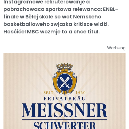
Instagramowe rekrutěrowanje a
pobrachowaca sportowa relewanca: ENBL-
finale w Běłej skale so wot Němskeho
basketballoweho zwjazka kritisce widźi.
Hosćićel MBC wozmje to a chce titul.
Werbung