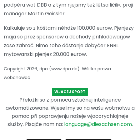
podpěru wot DBB a z tym njejsmy tež lětsa ličili», praji
manager Martin Geissler.
Kalkuluje so z kóštami něhdźe 100.000 eurow. Pjenjezy
maja so přez sponsorow a dochody přihladowarjow
zaso zahrać. Nimo toho dóstanje dobyćer ENBL
mytowanski pjenjez 20.000 eurow.
Copyright 2026, dpa (www.dpa.de). Wšitke prawa
wobchować
WJACEJ SPORT
Přełožki so z pomocu sztučnej inteligence
awtomatizowane. Wjeselimy so na wašu wotmołwu a
pomoc při poprawjenju našeje wjacorychłojneje
słužby. Pisajće nam na:
language@diesachsen.com
.