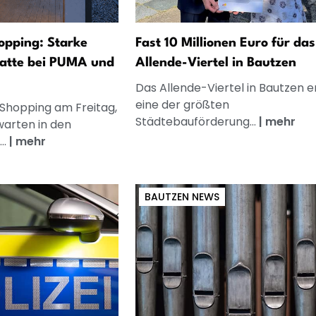
opping: Starke
Fast 10 Millionen Euro für das
atte bei PUMA und
Allende-Viertel in Bautzen
Das Allende-Viertel in Bautzen e
eine der größten
 Shopping am Freitag,
Städtebauförderung...
|
mehr
warten in den
..
|
mehr
BAUTZEN NEWS