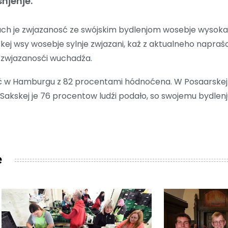
njenje.
 je zwjazanosć ze swójskim bydlenjom wosebje wysoka. 
skej wsy wosebje sylnje zwjazani, kaž z aktualneho napra
 a zwjazanosći wuchadźa.
sć w Hamburgu z 82 procentami hódnoćena. W Posaarske
 Sakskej je 76 procentow ludźi podało, so swojemu bydlenj
e