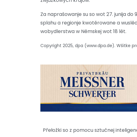
zwjazkowych krajow.
Za naprašowanje su so wot 27. junija do 9
splahu a regionje kwotěrowane a wuslě
wobydlerstwa w Němskej wot 18 lět.
Copyright 2025, dpa (www.dpa.de). Wšitke 
Přełožki so z pomocu sztučnej intelig