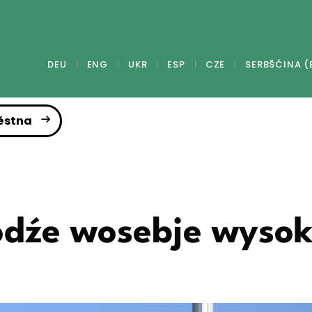
DEU
ENG
UKR
ESP
CZE
SERBŠĆINA (
ěstna
odźe wosebje wyso