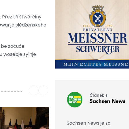
Přez tři štwórćiny
šowanja slědźenskeho
j bě začuće
u wosebje sylnje
Čłánek z
Sachsen News
Sachsen News je za