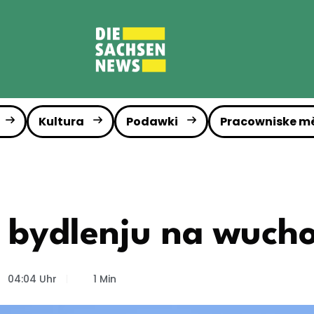
Kultura
Podawki
Pracowniske m
 bydlenju na wuch
04:04 Uhr
1 Min