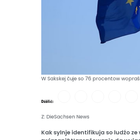
W Sakskej čuje so 76 procentow wopraš
Dźělić:
Z: DieSachsen News
Kak sylnje identifikuja so ludźo z