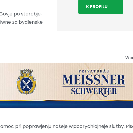
K PROFILU
uGovje po starobje,
tiwne za bydlenske
We
moc při poprawjenju našeje wjacorychłojneje słužby. Pis