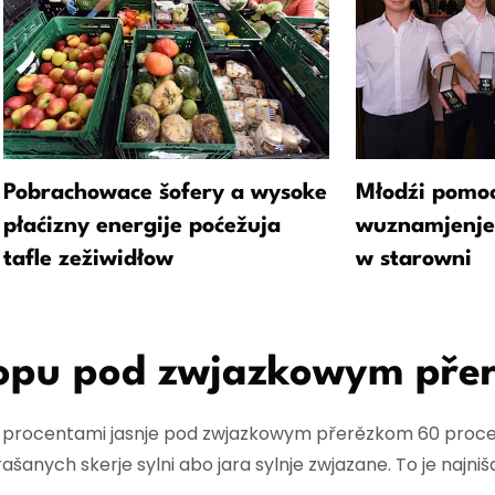
Pobrachowace šofery a wysoke
Młodźi pomoc
płaćizny energije poćežuja
wuznamjenjen
tafle zežiwidłow
w starowni
ropu pod zwjazkowym pře
53 procentami jasnje pod zwjazkowym přerězkom 60 proce
nych skerje sylni abo jara sylnje zwjazane. To je najniš