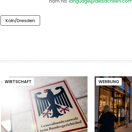
nam na:
language@diesachsen.co
Köln/Dresden
WIRTSCHAFT
WERBUNG