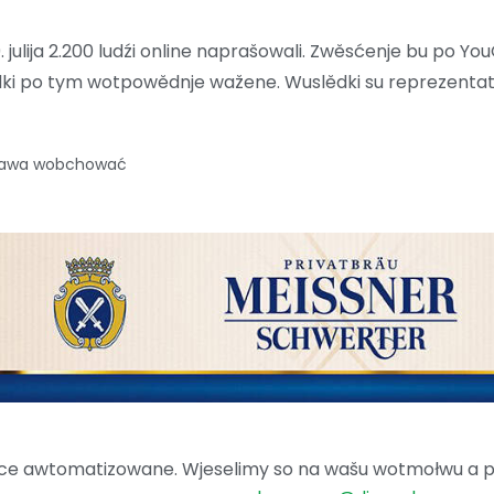
. julija 2.200 ludźi online naprašowali. Zwěsćenje bu po Yo
dki po tym wotpowědnje wažene. Wuslědki su reprezenta
prawa wobchować
ence awtomatizowane. Wjeselimy so na wašu wotmołwu a po