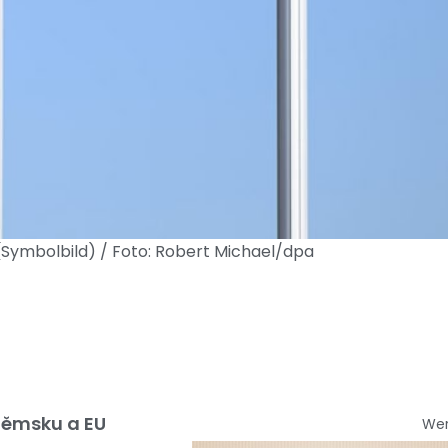
Symbolbild) / Foto: Robert Michael/dpa
 Němsku a EU
We