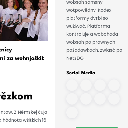
wobsah samsny
wotpowědny. Kodex
platformy dyrbi so
wužiwać. Platforma
kontroluje a wobchada
wobsah po prawnych
požadawkach, zwłasć po
nicy
Schulze: Wuchod trjeba sy
NetzDG.
i za wohnjoškit
hłós w Berlinje
Social Media
rězkom
ntow. Z Němskej čuja
a hódnota wšitkich 16