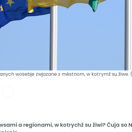
anych wosebje zwjazane z městnom, w kotrymž su žiwe. (
e wsami a regionami, w kotrychž su žiwi? Čuja so