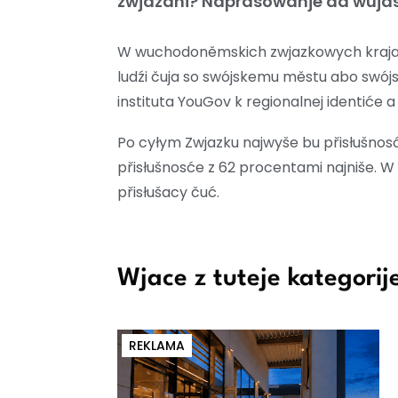
zwjazani? Naprašowanje da wujas
W wuchodoněmskich zwjazkowych krajach
ludźi čuja so swójskemu městu abo swój
instituta YouGov k regionalnej identiće
Po cyłym Zwjazku najwyše bu přisłušno
přisłušnosće z 62 procentami najniše. W
přisłušacy čuć.
Wjace z tuteje kategorij
REKLAMA