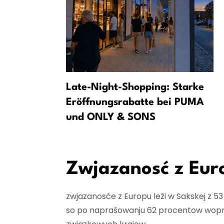
scy
Late-Night-Shopping: Starke
aja sej
Eröffnungsrabatte bei PUMA
azkoweho
und ONLY & SONS
Zwjazanosć z Eu
zwjazanosće z Europu leži w Sakskej z 
so po naprašowanju 62 procentow wopraša