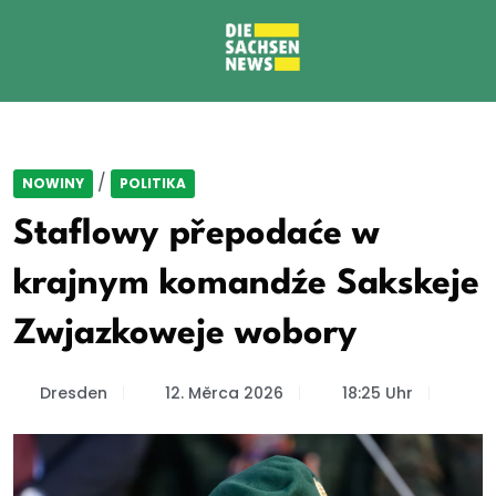
/
NOWINY
POLITIKA
Staflowy přepodaće w
krajnym komandźe Sakskeje
Zwjazkoweje wobory
Dresden
12. Měrca 2026
18:25 Uhr