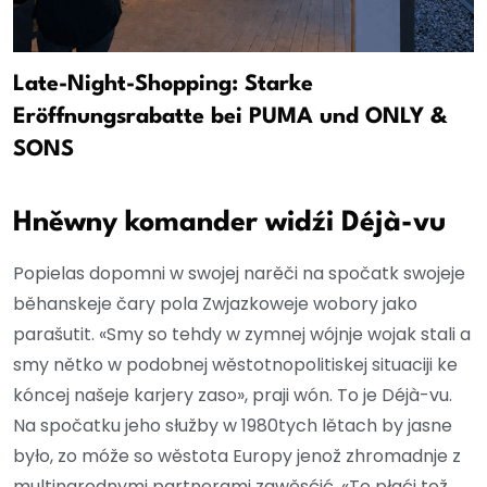
Late-Night-Shopping: Starke
Eröffnungsrabatte bei PUMA und ONLY &
SONS
Hněwny komander widźi Déjà-vu
Popielas dopomni w swojej narěči na spočatk swojeje
běhanskeje čary pola Zwjazkoweje wobory jako
parašutit. «Smy so tehdy w zymnej wójnje wojak stali a
smy nětko w podobnej wěstotnopolitiskej situaciji ke
kóncej našeje karjery zaso», praji wón. To je Déjà-vu.
Na spočatku jeho słužby w 1980tych lětach by jasne
było, zo móže so wěstota Europy jenož zhromadnje z
multinarodnymi partnerami zawěsćić. «To płaći tež