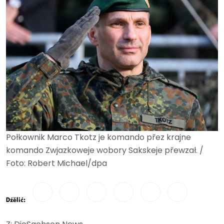
Połkownik Marco Tkotz je komando přez krajne
komando Zwjazkoweje wobory Sakskeje přewzał. /
Foto: Robert Michael/dpa
Dźělić: