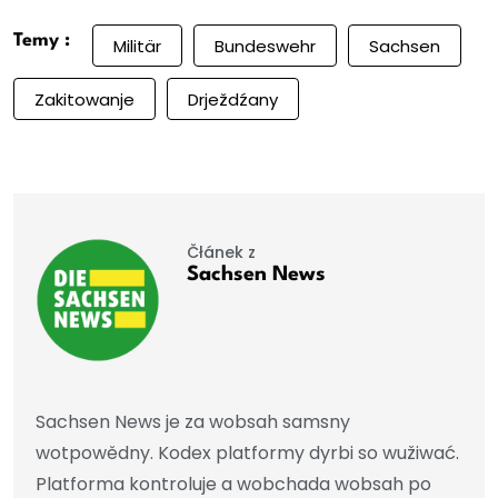
Temy :
Militär
Bundeswehr
Sachsen
Zakitowanje
Drježdźany
Čłánek z
Sachsen News
Sachsen News je za wobsah samsny
wotpowědny. Kodex platformy dyrbi so wužiwać.
Platforma kontroluje a wobchada wobsah po