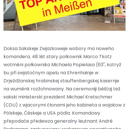
Doksa Sakskeje Zwjazkoweje wobory ma noweho
komandera. 48 lět stary połkownik Marco Tkotz
wotměni połkownika Michaela Popielasa (63", kotryž
bu při swjatočnym apelu na Ehrenhainje w
Drježdźanskej hrabinskej stauffenbergskej kasernje
na wuměnk rozžohnowany. Na ceremoniji běštaj tež
sakski ministerski prezident Michael Kretschmer
(CDU) z wjacorymi čłonami jeho kabineta a wojakow z
Pólskeje, Čěskeje a USA pódla. Komandowy
přepodaće předewza generalny leutnant André