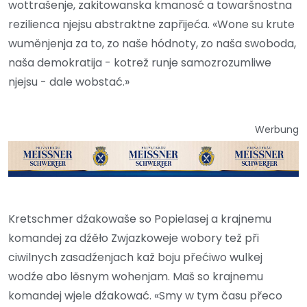
wottrašenje, zakitowanska kmanosć a towaršnostna
rezilienca njejsu abstraktne zapřijeća. «Wone su krute
wuměnjenja za to, zo naše hódnoty, zo naša swoboda,
naša demokratija - kotrež runje samozrozumliwe
njejsu - dale wobstać.»
Werbung
Kretschmer dźakowaše so Popielasej a krajnemu
komandej za dźěło Zwjazkoweje wobory tež při
ciwilnych zasadźenjach kaž boju přećiwo wulkej
wodźe abo lěsnym wohenjam. Maš so krajnemu
komandej wjele dźakować. «Smy w tym času přeco