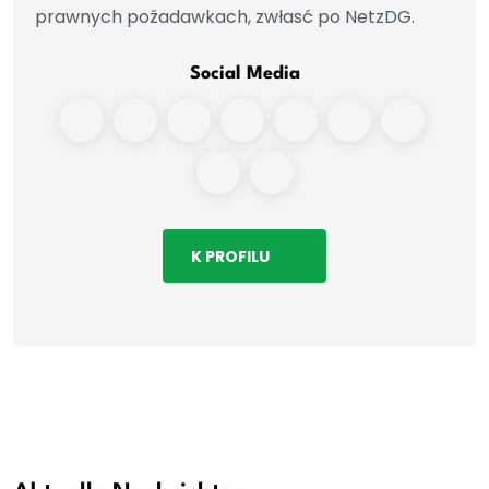
prawnych požadawkach, zwłasć po NetzDG.
Social Media
K PROFILU