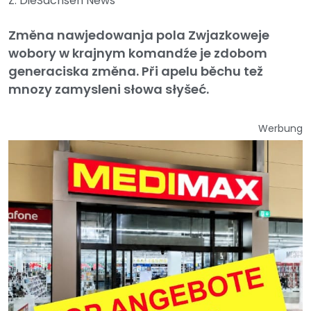
Z: DieSachsen News
Změna nawjedowanja pola Zwjazkoweje
wobory w krajnym komandźe je zdobom
generaciska změna. Při apelu běchu tež
mnozy zamysleni słowa słyšeć.
Werbung