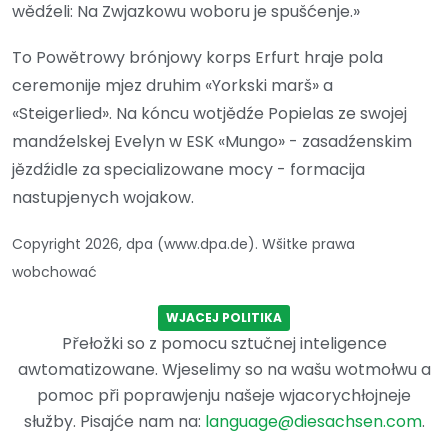
wědźeli: Na Zwjazkowu woboru je spušćenje.»
To Powětrowy brónjowy korps Erfurt hraje pola
ceremonije mjez druhim «Yorkski marš» a
«Steigerlied». Na kóncu wotjědźe Popielas ze swojej
mandźelskej Evelyn w ESK «Mungo» - zasadźenskim
jězdźidle za specializowane mocy - formacija
nastupjenych wojakow.
Copyright 2026, dpa (www.dpa.de). Wšitke prawa
wobchować
WJACEJ POLITIKA
Přełožki so z pomocu sztučnej inteligence
awtomatizowane. Wjeselimy so na wašu wotmołwu a
pomoc při poprawjenju našeje wjacorychłojneje
słužby. Pisajće nam na:
language@diesachsen.com
.