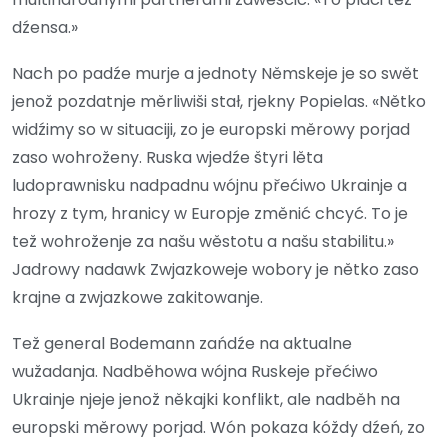
dźensa.»
Nach po padźe murje a jednoty Němskeje je so swět
jenož pozdatnje měrliwiši stał, rjekny Popielas. «Nětko
widźimy so w situaciji, zo je europski měrowy porjad
zaso wohroženy. Ruska wjedźe štyri lěta
ludoprawnisku nadpadnu wójnu přećiwo Ukrainje a
hrozy z tym, hranicy w Europje změnić chcyć. To je
tež wohroženje za našu wěstotu a našu stabilitu.»
Jadrowy nadawk Zwjazkoweje wobory je nětko zaso
krajne a zwjazkowe zakitowanje.
Tež general Bodemann zańdźe na aktualne
wužadanja. Nadběhowa wójna Ruskeje přećiwo
Ukrainje njeje jenož někajki konflikt, ale nadběh na
europski měrowy porjad. Wón pokaza kóždy dźeń, zo