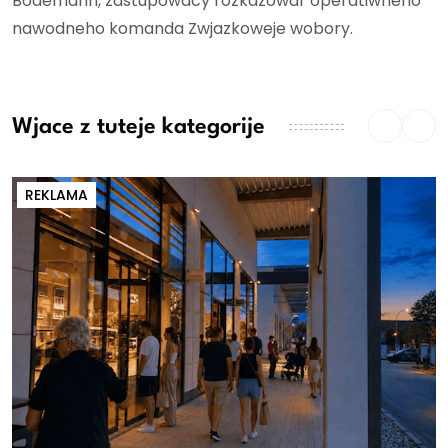
Bodemann, zastupowacy rozkazowar operatiwneho
nawodneho komanda Zwjazkoweje wobory.
Wjace z tuteje kategorije
REKLAMA