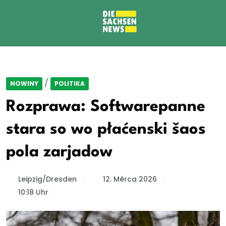
/
NOWINY
POLITIKA
Rozprawa: Softwarepanne
stara so wo płaćenski šaos
pola zarjadow
Leipzig/Dresden
12. Měrca 2026
10:18 Uhr