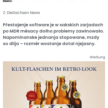
Dźělić:
Z: DieSachsen News
Přestajenje software je w sakskich zarjadach
po MDR měsacy dołho problemy zawinowało.
Napominanske jednanja stopowane, mzdy
so dlija – rozměr wostanje dotal njejasny.
Werbung