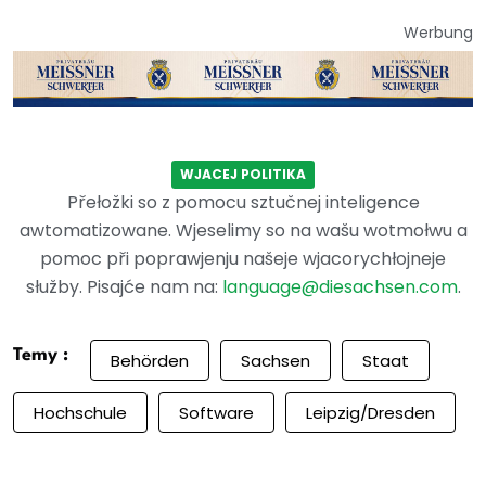
Werbung
WJACEJ POLITIKA
Přełožki so z pomocu sztučnej inteligence
awtomatizowane. Wjeselimy so na wašu wotmołwu a
pomoc při poprawjenju našeje wjacorychłojneje
słužby. Pisajće nam na:
language@diesachsen.com
.
Temy :
Behörden
Sachsen
Staat
Hochschule
Software
Leipzig/Dresden