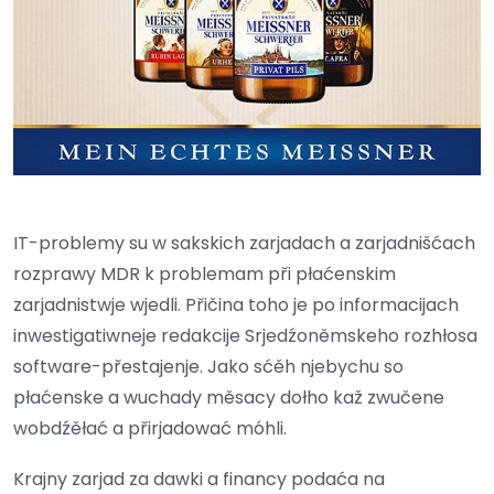
IT-problemy su w sakskich zarjadach a zarjadnišćach
rozprawy MDR k problemam při płaćenskim
zarjadnistwje wjedli. Přičina toho je po informacijach
inwestigatiwneje redakcije Srjedźoněmskeho rozhłosa
software-přestajenje. Jako sćěh njebychu so
płaćenske a wuchady měsacy dołho kaž zwučene
wobdźěłać a přirjadować móhli.
Krajny zarjad za dawki a financy podaća na