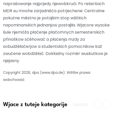
naprašowanje najprjedy njewobkrući. Po rešeršach
MDR su mnohe zarjadnišća potrjechene: Centralne
pokutne městno je potajkim stop wšitkich
napominanskich jednanjow postajiła. Wjacore wysoke
šule njemóža płaćenje płaćomnych semesterskich
přinoškow sćěhować a płaćenja mzdy za
sobudźěłaćerjow a studentskich pomocnikow kaž
zwučene wobdźěłać. Dokładny rozměr wuskutkow je
njejasny.
Copyright 2026, dpa (www.dpa.de). Wšitke prawa
wobchować
Wjace z tuteje kategorije