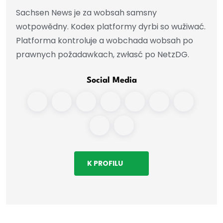
Sachsen News je za wobsah samsny
wotpowědny. Kodex platformy dyrbi so wužiwać.
Platforma kontroluje a wobchada wobsah po
prawnych požadawkach, zwłasć po NetzDG.
Social Media
K PROFILU