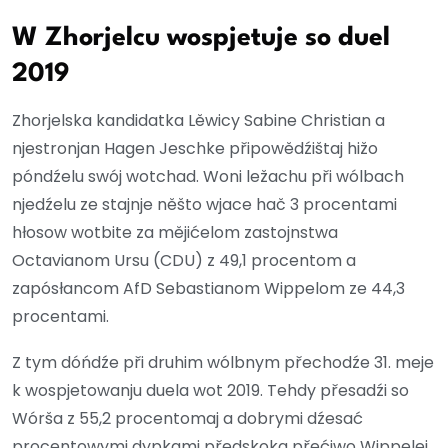
W Zhorjelcu wospjetuje so duel
2019
Zhorjelska kandidatka Lěwicy Sabine Christian a
njestronjan Hagen Jeschke připowědźištaj hižo
póndźelu swój wotchad. Woni ležachu při wólbach
njedźelu ze stajnje něšto wjace hač 3 procentami
hłosow wotbite za mějićelom zastojnstwa
Octavianom Ursu (CDU) z 49,1 procentom a
zapósłancom AfD Sebastianom Wippelom ze 44,3
procentami.
Z tym dóńdźe při druhim wólbnym přechodźe 31. meje
k wospjetowanju duela wot 2019. Tehdy přesadźi so
Wórša z 55,2 procentomaj a dobrymi dźesać
procentowymi dypkami předskoka přećiwo Wippelej.