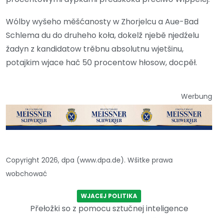
Wólby wyšeho měšćanosty w Zhorjelcu a Aue-Bad
Schlema du do druheho koła, dokelž njebě njedźelu
žadyn z kandidatow trěbnu absolutnu wjetšinu,
potajkim wjace hač 50 procentow hłosow, docpěł.
Werbung
Copyright 2026, dpa (www.dpa.de). Wšitke prawa
wobchować
WJACEJ POLITIKA
Přełožki so z pomocu sztučnej inteligence