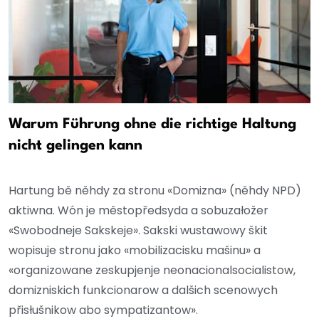
Warum Führung ohne die richtige Haltung
nicht gelingen kann
Hartung bě něhdy za stronu «Domizna» (něhdy NPD)
aktiwna. Wón je městopředsyda a sobuzałožer
«Swobodneje Sakskeje». Sakski wustawowy škit
wopisuje stronu jako «mobilizacisku mašinu» a
«organizowane zeskupjenje neonacionalsocialistow,
domizniskich funkcionarow a dalšich scenowych
přisłušnikow abo sympatizantow».