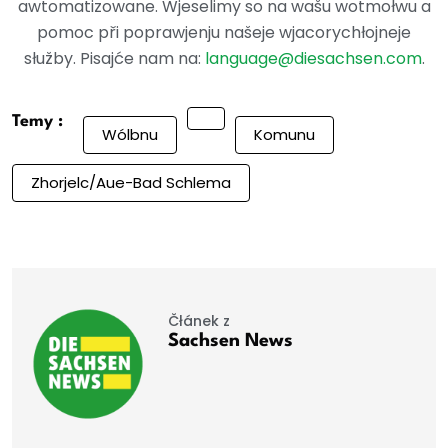
awtomatizowane. Wjeselimy so na wašu wotmołwu a
pomoc při poprawjenju našeje wjacorychłojneje
słužby. Pisajće nam na:
language@diesachsen.com
.
Temy :
Wólbnu
Komunu
Zhorjelc/Aue-Bad Schlema
Čłánek z
Sachsen News