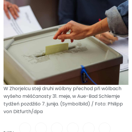
W Zhorjelcu steji druhi wólbny přechod při wólbach
wyšeho měšćanosty 31. meje, w Aue-Bad Schlemje
tydźeń pozdźišo 7. junija. (Symbolbild) / Foto: Philipp
von Ditfurth/dpa