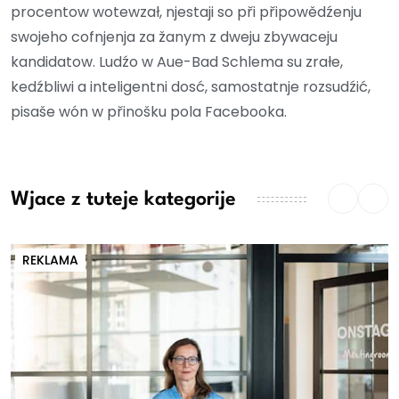
procentow wotewzał, njestaji so při připowědźenju
swojeho cofnjenja za žanym z dweju zbywaceju
kandidatow. Ludźo w Aue-Bad Schlema su zrałe,
kedźbliwi a inteligentni dosć, samostatnje rozsudźić,
pisaše wón w přinošku pola Facebooka.
Wjace z tuteje kategorije
REKLAMA