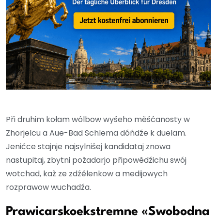
Při druhim kołam wólbow wyšeho měšćanosty w
Zhorjelcu a Aue-Bad Schlema dóńdźe k duelam.
Jeničce stajnje najsylnišej kandidataj znowa
nastupitaj, zbytni požadarjo připowědźichu swój
wotchad, kaž ze zdźělenkow a medijowych
rozprawow wuchadźa.
Prawicarskoekstremne «Swobodna