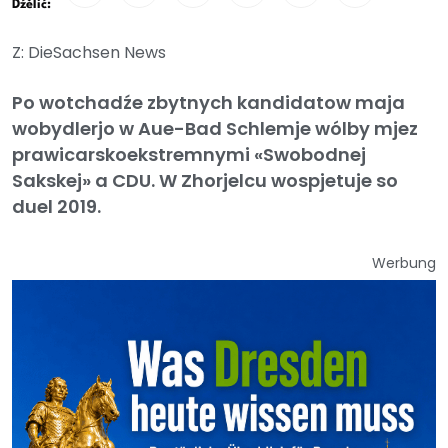
Dźělić:
Z: DieSachsen News
Po wotchadźe zbytnych kandidatow maja
wobydlerjo w Aue-Bad Schlemje wólby mjez
prawicarskoekstremnymi «Swobodnej
Sakskej» a CDU. W Zhorjelcu wospjetuje so
duel 2019.
Werbung