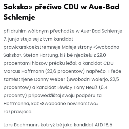
Sakska» přećiwo CDU w Aue-Bad
Schlemje
při druhim wólbnym přechodźe w Aue-Bad Schlemje
7. junija steja sej z tym kandidat
prawicarskoekstremneje Małeje strony «Swobodna
Sakska», Stefan Hartung, kiž bě njedźelu z 29,0
procentami hłosow prědku ležał, a kandidat CDU
Marcus Hoffmann (23,6 procentow) napřećo. Třeće
zaměstnjene Danny Weber (Swobodni wolerjo, 22,5
procentow) a kandidat Lěwicy Tony Neuß (6,4
procenty) připowědźištaj swoju podpěru za
Hoffmanna, kaž «Swobodne nowinarstwo»
rozprawješe.
Lars Bochmann, kotryž bě jako kandidat AfD 18,5